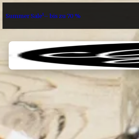
Summer Sale¹– bis zu 70 %
Sortiment
Geschenke
Gri