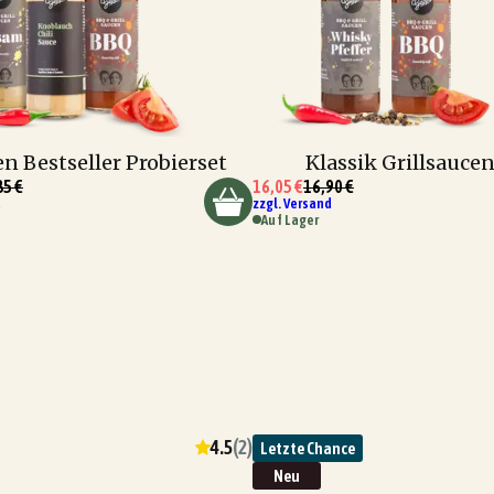
n Bestseller Probierset
Klassik Grillsaucen
85 €
16,05 €
16,90 €
d
zzgl. Versand
Auf Lager
4.5
(
2
)
Letzte Chance
Neu