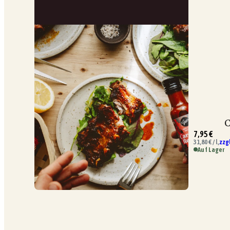
C
7,95 €
31,80 € / l,
zzg
Auf Lager