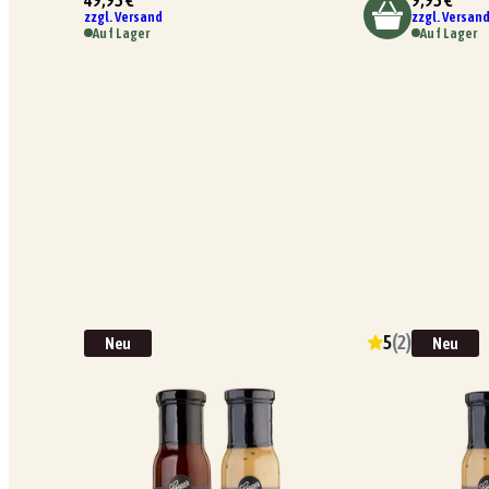
zzgl. Versand
zzgl. Versan
Auf Lager
Auf Lager
5
(
2
)
Neu
Neu