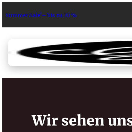
Summer Sale¹– bis zu 70 %
Sortiment
Geschenke
Gri
Wir sehen un