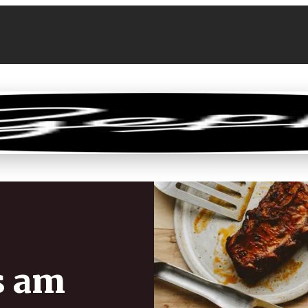
llen
Feinkost-Abo
Firmenkunden
Sale
s am