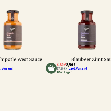
hipotle West Sauce
Blaubeer Zimt Sa
6,80 €
8,50 €
l. Versand
27,20 € / l,
zzgl. Versand
Auf Lager