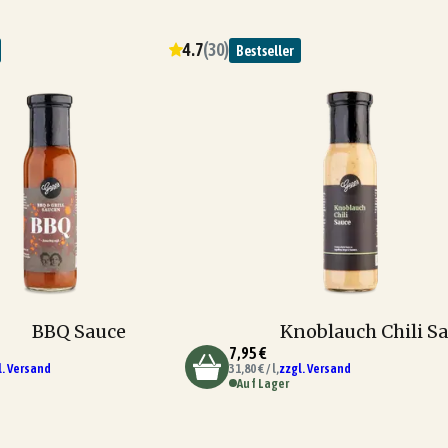
4.7
(
30
)
Bestseller
BBQ Sauce
Knoblauch Chili S
7,95 €
l. Versand
31,80 € / l,
zzgl. Versand
Auf Lager