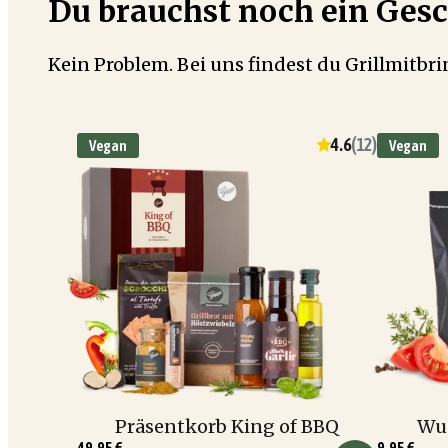
Du brauchst noch ein Ges
Kein Problem. Bei uns findest du Grillmitbr
4.6
(
12
)
Vegan
Vegan
Präsentkorb King of BBQ
Wun
49,95 €
9,95 €