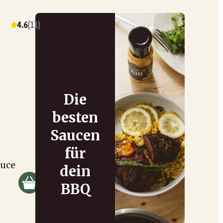
4.6
(
11
)
Die
besten
Saucen
für
auce
dein
BBQ