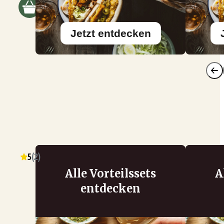
Jetzt entdecken
5
(
2
)
Alle Vorteilssets
A
entdecken