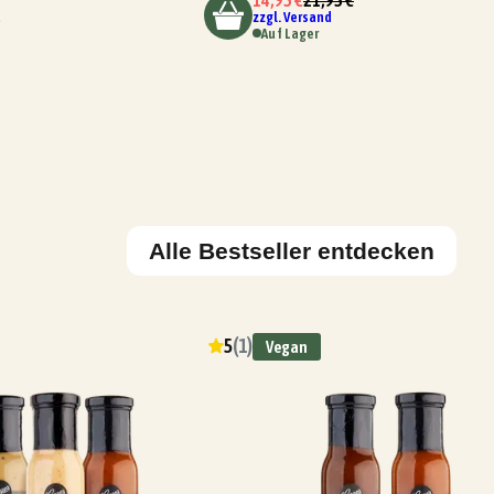
d
zzgl. Versand
Auf Lager
Alle Bestseller entdecken
5
(
1
)
Vegan