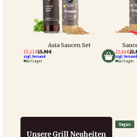
Asia Saucen Set
Sauce
15,11 €
15,90 €
22,66 €
23,
zzgl. Versand
zzgl. Versan
Auf Lager
Auf Lager
Vegan
Unsere Grill Neuheiten