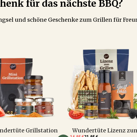
chenk für das nächste BBQ?
ingsel und schöne Geschenke zum Grillen für Freu
dertüte Grillstation
Wundertüte Lizenz zum
14,95 €
21,95 €