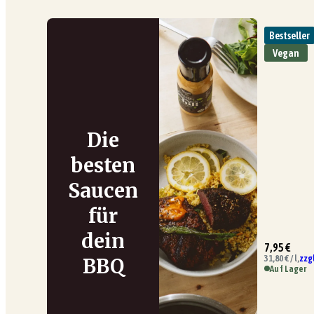
Bestseller
Vegan
Die
besten
Saucen
für
dein
7,95 €
31,80 € / l,
zzg
BBQ
Auf Lager