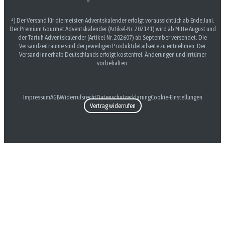
⁴) Der Versand für die meisten Adventskalender erfolgt voraussichtlich ab Ende Juni.
Der Premium Gourmet Adventskalender (Artikel-Nr. 202141) wird ab Mitte August und
der Tartufi Adventskalender (Artikel-Nr. 202607) ab September versendet. Die
Versandzeiträume sind der jeweiligen Produktdetailseite zu entnehmen. Der
Versand innerhalb Deutschlands erfolgt kostenfrei. Änderungen und Irrtümer
vorbehalten.
Impressum
AGB
Widerrufsrecht
Datenschutzerklärung
Cookie-Einstellungen
Vertrag widerrufen