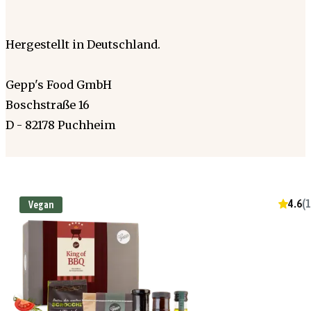
Hergestellt in Deutschland.
Gepp's Food GmbH
Boschstraße 16
D - 82178 Puchheim
4.6
(
1
Vegan