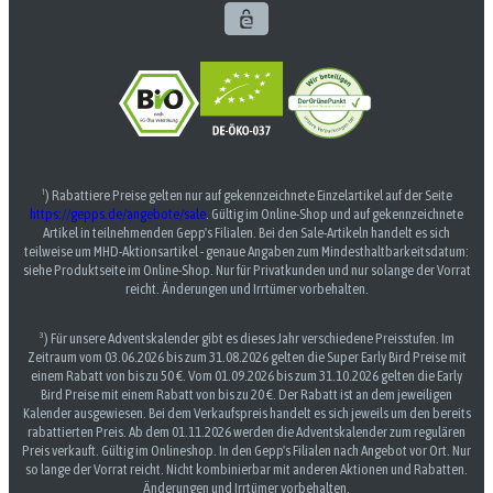
¹) Rabattiere Preise gelten nur auf gekennzeichnete Einzelartikel auf der Seite
https://gepps.de/angebote/sale
. Gültig im Online-Shop und auf gekennzeichnete
Artikel in teilnehmenden Gepp's Filialen. Bei den Sale-Artikeln handelt es sich
teilweise um MHD-Aktionsartikel - genaue Angaben zum Mindesthaltbarkeitsdatum:
siehe Produktseite im Online-Shop. Nur für Privatkunden und nur solange der Vorrat
reicht. Änderungen und Irrtümer vorbehalten.
³) Für unsere Adventskalender gibt es dieses Jahr verschiedene Preisstufen. Im
Zeitraum vom 03.06.2026 bis zum 31.08.2026 gelten die Super Early Bird Preise mit
einem Rabatt von bis zu 50 €. Vom 01.09.2026 bis zum 31.10.2026 gelten die Early
Bird Preise mit einem Rabatt von bis zu 20 €. Der Rabatt ist an dem jeweiligen
Kalender ausgewiesen. Bei dem Verkaufspreis handelt es sich jeweils um den bereits
rabattierten Preis. Ab dem 01.11.2026 werden die Adventskalender zum regulären
Preis verkauft. Gültig im Onlineshop. In den Gepp's Filialen nach Angebot vor Ort. Nur
so lange der Vorrat reicht. Nicht kombinierbar mit anderen Aktionen und Rabatten.
Änderungen und Irrtümer vorbehalten.