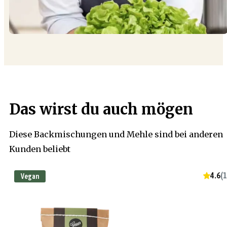
Das wirst du auch mögen
Diese Backmischungen und Mehle sind bei anderen
Kunden beliebt
4.6
(
1
Vegan