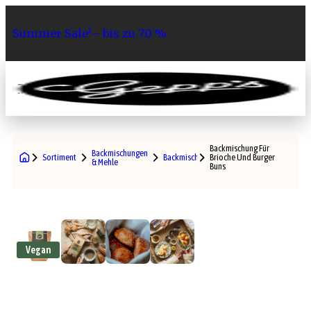
Summer Sale¹– bis zu 70 %
0
Backmischung Für
Backmischungen
Sortiment
Backmischungen
Brioche Und Burger
& Mehle
Buns
Vegan