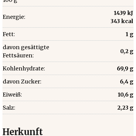
1439 kJ
Energie:
343 kcal
Fett:
1 g
davon gesättigte
0,2 g
Fettsäuren:
Kohlenhydrate:
69,9 g
davon Zucker:
6,4 g
Eiweiß:
10,6 g
Salz:
2,23 g
Herkunft