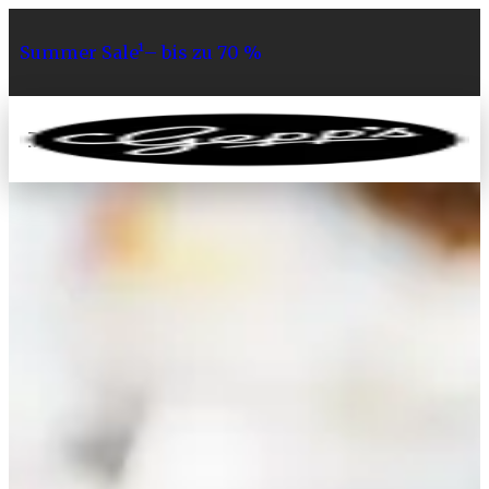
Summer Sale¹– bis zu 70 %
0