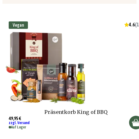
4.6
(
1
Vegan
Präsentkorb King of BBQ
49,95 €
zzgl. Versand
Auf Lager