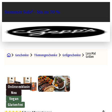
Summer Sale¹– bis zu 70 %
0
Lass Mal
Geschenke
Themengeschenke
Grillgeschenke
Grillen
Online exklusiv
Neu
Vegan
Glutenfrei