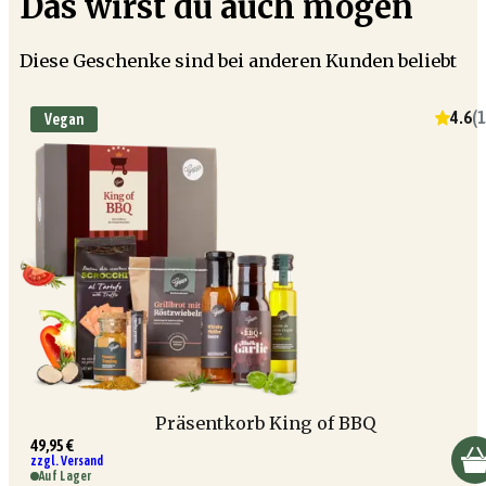
Das wirst du auch mögen
Diese Geschenke sind bei anderen Kunden beliebt
4.6
(
1
Vegan
Präsentkorb King of BBQ
49,95 €
zzgl. Versand
Auf Lager