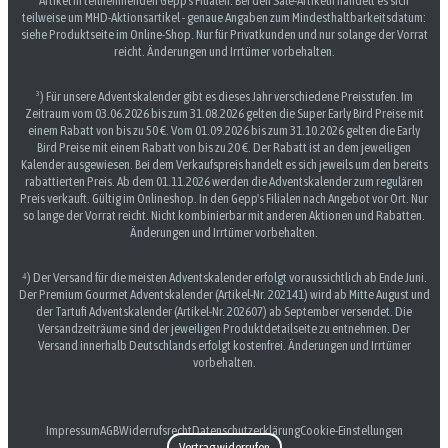
Artikel in teilnehmenden Gepp's Filialen. Bei den Sale-Artikeln handelt es sich
teilweise um MHD-Aktionsartikel - genaue Angaben zum Mindesthaltbarkeitsdatum:
siehe Produktseite im Online-Shop. Nur für Privatkunden und nur solange der Vorrat
reicht. Änderungen und Irrtümer vorbehalten.
³) Für unsere Adventskalender gibt es dieses Jahr verschiedene Preisstufen. Im
Zeitraum vom 03.06.2026 bis zum 31.08.2026 gelten die Super Early Bird Preise mit
einem Rabatt von bis zu 50 €. Vom 01.09.2026 bis zum 31.10.2026 gelten die Early
Bird Preise mit einem Rabatt von bis zu 20 €. Der Rabatt ist an dem jeweiligen
Kalender ausgewiesen. Bei dem Verkaufspreis handelt es sich jeweils um den bereits
rabattierten Preis. Ab dem 01.11.2026 werden die Adventskalender zum regulären
Preis verkauft. Gültig im Onlineshop. In den Gepp's Filialen nach Angebot vor Ort. Nur
so lange der Vorrat reicht. Nicht kombinierbar mit anderen Aktionen und Rabatten.
Änderungen und Irrtümer vorbehalten.
⁴) Der Versand für die meisten Adventskalender erfolgt voraussichtlich ab Ende Juni.
Der Premium Gourmet Adventskalender (Artikel-Nr. 202141) wird ab Mitte August und
der Tartufi Adventskalender (Artikel-Nr. 202607) ab September versendet. Die
Versandzeiträume sind der jeweiligen Produktdetailseite zu entnehmen. Der
Versand innerhalb Deutschlands erfolgt kostenfrei. Änderungen und Irrtümer
vorbehalten.
Impressum
AGB
Widerrufsrecht
Datenschutzerklärung
Cookie-Einstellungen
Vertrag widerrufen