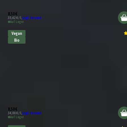
Gourmet Trüffel Mayonnaise
8,50 €
35,42 € / l,
zzgl. Versand
Auf Lager
Vegan
Bio
Bio Sriracha Sauce
8,50 €
34,00 € / l,
zzgl. Versand
Auf Lager