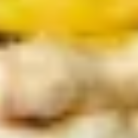
Konsistenz nicht ganz so flüssig wie
Grillsaucen
(https://www.gepps.de/de/sortiment/saucen/zum-
grillen/), damit der Turm des Glücks auch irgendwie
stehen bleibt. Eine klare, schöne Schärfe gibt in
unserer Piri Piri-Burger-Sauce den Ton an. Diese
pikante und würzige Sauce mit Piri Piri (Chili) passt
nicht nur besonders gut zu (Veggie-) Burgern und
Fleisch vom Grill aller Art, sondern schmeckt auch
genial zu Süßkartoffeln und knusprigen
Kartoffelecken.
Schön verpackt mit einer kleinen Schleife hast du
mit unseren Burger-Saucen genau das richtige
Mitbringsel für die nächste BBQ-Party. Wenn du
einem echten Burger-Freund das passende Geschen