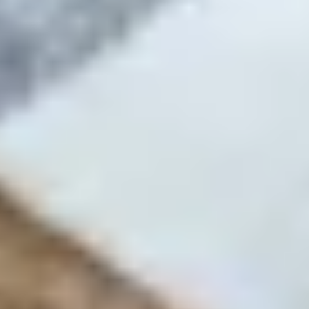
4,95 € Mindestbestellwert
© Gepp’s Food GmbH 2025. Alle Rechte vorbehalten.
Alle Preise inkl. gesetzl. Mehrwertsteuer zzgl. Versandkosten und ggf.
Nachnahmegebühren, wenn nicht anders angegeben.
¹) Rabattiere Preise gelten nur auf gekennzeichnete Einzelartikel auf der Seite
https://gepps.de/angebote/sale
. Gültig im Online-Shop und auf gekennzeichnete
Artikel in teilnehmenden Gepp's Filialen. Bei den Sale-Artikeln handelt es sich