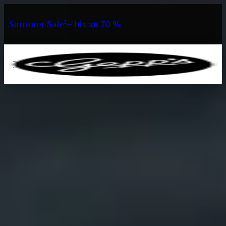
Summer Sale¹– bis zu 70 %
0
Sortiment
Saucen
Burger Saucen