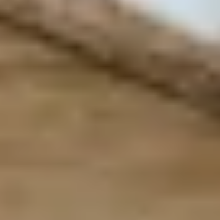
teilweise um MHD-Aktionsartikel - genaue Angaben zum Mindesthaltbarkeitsdatum:
siehe Produktseite im Online-Shop. Nur für Privatkunden und nur solange der Vorrat
reicht. Änderungen und Irrtümer vorbehalten.
³) Für unsere Adventskalender gibt es dieses Jahr verschiedene Preisstufen. Im
Zeitraum vom 03.06.2026 bis zum 31.08.2026 gelten die Super Early Bird Preise mit
einem Rabatt von bis zu 50 €. Vom 01.09.2026 bis zum 31.10.2026 gelten die Early
Bird Preise mit einem Rabatt von bis zu 20 €. Der Rabatt ist an dem jeweiligen
Kalender ausgewiesen. Bei dem Verkaufspreis handelt es sich jeweils um den bereits
rabattierten Preis. Ab dem 01.11.2026 werden die Adventskalender zum regulären
Preis verkauft. Gültig im Onlineshop. In den Gepp's Filialen nach Angebot vor Ort. Nur
so lange der Vorrat reicht. Nicht kombinierbar mit anderen Aktionen und Rabatten.
Änderungen und Irrtümer vorbehalten.
⁴) Der Versand für die meisten Adventskalender erfolgt voraussichtlich ab Ende Juni.
Der Premium Gourmet Adventskalender (Artikel-Nr. 202141) wird ab Mitte August und
der Tartufi Adventskalender (Artikel-Nr. 202607) ab September versendet. Die
Versandzeiträume sind der jeweiligen Produktdetailseite zu entnehmen. Der
Versand innerhalb Deutschlands erfolgt kostenfrei. Änderungen und Irrtümer
vorbehalten.
Impressum
AGB
Widerrufsrecht
Datenschutzerklärung
Cookie-Einstellungen
Vertrag widerrufen