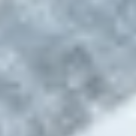
Fr:
7:30 - 13:30 Uhr
Lass dich inspirieren
Rundum Gepp’s
Unser Service
Versand via DHL
Wir liefern nach
Deutschland, Österreich,
Luxemburg, Niederlande, Schweiz
Lieferzeit 1-3 Tage
Kostenloser Versand ab 49,95 €
Bestellwert