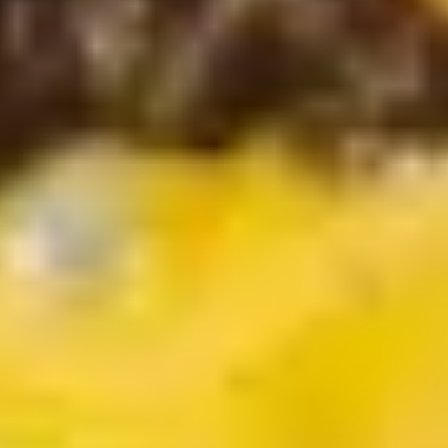
Scharf und basta: Burger-Saucen mit Feuer
Ein Klassiker unter den Burger-Saucen ist die Spicy-
Burger-Churrasco-Sauce, die kräftig und mit vielen
Gewürzen auf der Basis von Bio-Tomaten deine
Burger in allen Styles toppt. Perfekt finden wir sie z
klassischen Rindfleischburgern, aber sie verbrüdert
sich auch mit veganen und vegetarischen Patties auf
Kichererbsen-, Linsen- oder Sojabasis ganz köstlich.
Das perfekte Topping für deinen Burger und die
Zutaten deines Herzens: Avocado und Salat, Gurken,
Speck und Tomaten. Burger-Saucen sind in ihrer