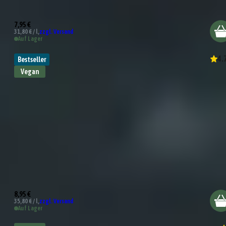
BBQ Sauce
7,95 €
31,80 € / l,
zzgl. Versand
Auf Lager
4.
Bestseller
Vegan
Whisky Pfeffer Sauce
8,95 €
35,80 € / l,
zzgl. Versand
Auf Lager