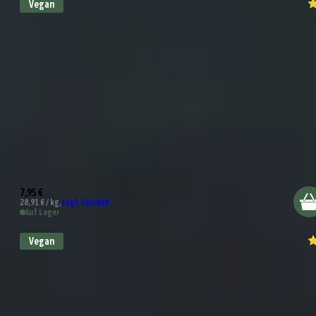
Vegan
BBQ Black Garlic Sauce
7,95 €
28,91 € / kg,
zzgl. Versand
Auf Lager
Vegan