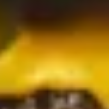
unglaubliche Vielzahl an Möglichkeiten, den
eigenen Burger ganz nach Geschmack zu kreieren,
machen den Burger zu einem Fest der Sinne.
Zu Hause am Grill, am Strand oder auf der Terrasse
zusammen mit Freunden kräftige, rauchige
Geschmacksnoten zu entdecken, scharfe Saucen zu
probieren und das Fleisch auf den Punkt genau zu
garen – das sind die kulinarischen Abenteuer für
Hobbyköche. Natürlich sind die passenden Burger-
Saucen auch für vegetarische Burger die
entscheidende Frage: scharf, fruchtig, mild, mit Süß
und pikanten Noten, mit Gemüse oder mediterranen
Kräutern – du kannst dich darauf verlassen, dass du
im Gepp’s-Shop die Sauce genau nach deinem
Geschmack findest. Ganz einfach online kaufen.