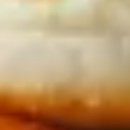
machen willst, dann stöbere gern im Online-Shop:
Wir haben Geschenksets für Grill-Liebhaber,
Feinkost-Geschenke zum BBQ und Tastingboxen, die
Lust auf mehr an Burger-Saucen machen. In Ruhe
aussuchen und online kaufen.
Gourmet-Saucen für deinen Burger
Lust auf etwas Ungewöhnliches, auf neue Kreationen
zu deinem Burger? Wir haben für deine Burger-
Experimentierfreude eine edle und ungewöhnliche
Sauce komponiert. Weiße Trüffel – tartufo bianco –
sind besonders feine Trüffel. Die aromatische,
duftende Sauce passt perfekt zu Rindfleisch-Burgern