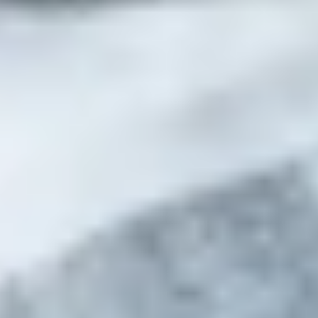
Kontakt
Gepp’s Food GmbH
Werner-Heisenberg-Str. 7
85254 Sulzemoos
Onlineshop
+49 (89) 4141603 - 33
onlineshop@gepps.de
Zentrale
+49 (89) 4141603 - 10
info@gepps.de
Telefonzeiten
Mo-Do:
7:30 - 11:30 Uhr
12:30 - 16:30 Uhr