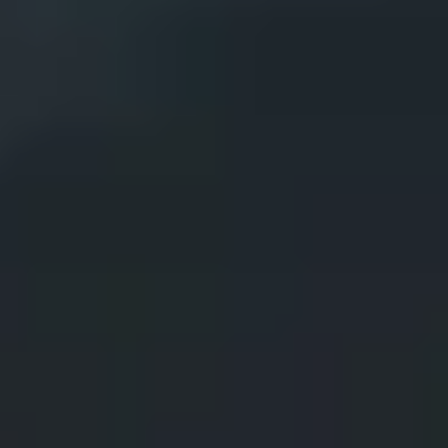
Burger Saucen
Gute Burger-Saucen verwandeln jeden Burger in ein
Geschmackserlebnis, indem sie mit ihren perfekt
abgestimmten Aromen für den ultimativen Genuss
sorgen – ein Muss für jeden Burger-Liebhaber!
Alle Saucen
Grillsaucen
Scharfe Saucen
Burger Saucen