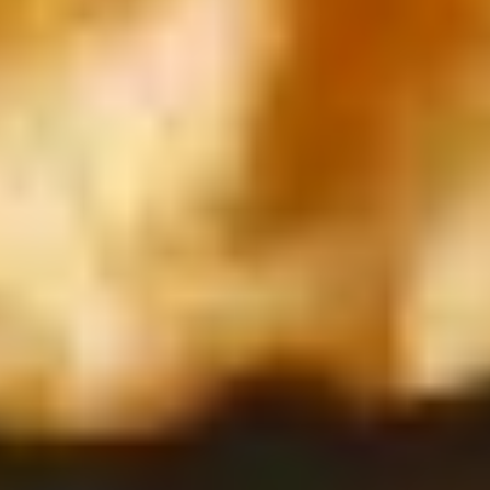
Burger-Saucen
BBQ und Burger sind angesagt! Die Zeit, als Burger
nur in einer lieblosen Standard-Variante ohne Käse
serviert wurde, ist längst vorbei. Burger sind
inzwischen Trend-Food und auch bei
Feinschmeckern willkommen. Neue Kreationen,
Mut zu ungewöhnlichen Zutaten und vegetarische
Varianten des guten alten (und immer noch
leckeren!) Rindfleisch-Burgers haben mit den letzte
Vorurteilen aufgeräumt. Frische Zutaten und
hochwertige Lebensmittel gehören zum Burger der
Gegenwart! Die Vielfalt an Geschmacksnoten und di