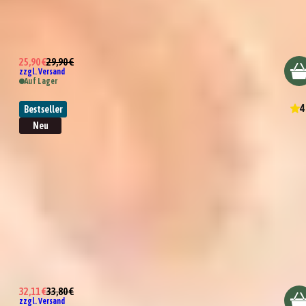
Essig-Spezialität Granatapfel
25,90 €
29,90 €
zzgl. Versand
Auf Lager
4
Bestseller
Neu
BBQ Saucen Set
32,11 €
33,80 €
zzgl. Versand