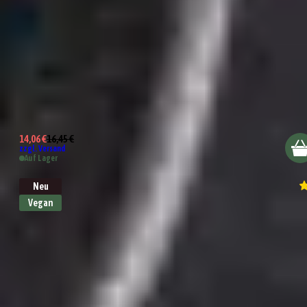
Salatdressing Erdbeer & Basilikum
14,06 €
16,45 €
zzgl. Versand
Auf Lager
Neu
Vegan