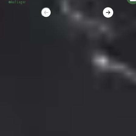
Auf Lager
1
2
3
4
5