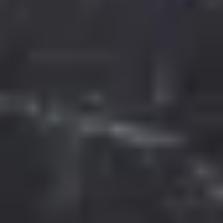
© Gepp’s Food GmbH 2025. Alle Rechte vorbehalten.
Alle Preise inkl. gesetzl. Mehrwertsteuer zzgl. Versandkosten und ggf.
Nachnahmegebühren, wenn nicht anders angegeben.
¹) Rabattiere Preise gelten nur auf gekennzeichnete Einzelartikel auf der Seite
https://gepps.de/angebote/sale
. Gültig im Online-Shop und auf gekennzeichnete
Artikel in teilnehmenden Gepp's Filialen. Bei den Sale-Artikeln handelt es sich
teilweise um MHD-Aktionsartikel - genaue Angaben zum Mindesthaltbarkeitsdatum:
siehe Produktseite im Online-Shop. Nur für Privatkunden und nur solange der Vorrat
reicht. Änderungen und Irrtümer vorbehalten.