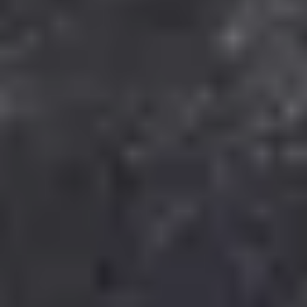
Lass dich inspirieren
Rundum Gepp’s
Unser Service
Versand via DHL
Wir liefern nach
Deutschland, Österreich,
Luxemburg, Niederlande, Schweiz
Lieferzeit 1-3 Tage
Kostenloser Versand ab 49,95 €
Bestellwert
4,95 € Mindestbestellwert