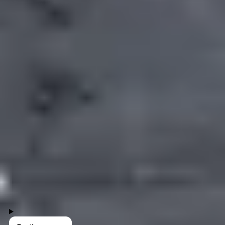
Unsere Vorteilssets
Alle Vorteilssets
Gewürze
Saucen
Essige
Öle
71 Produkte