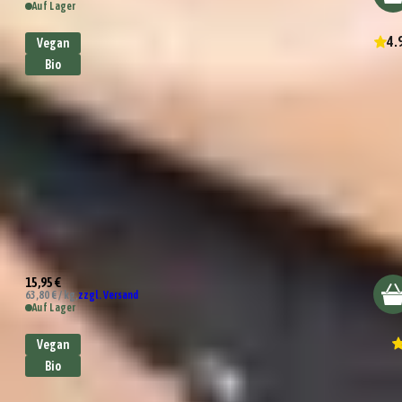
Auf Lager
4.
Vegan
Bio
Bio Einfach Alleskönner Gewürzsalz
15,95 €
63,80 € / kg,
zzgl. Versand
Auf Lager
Vegan
Bio