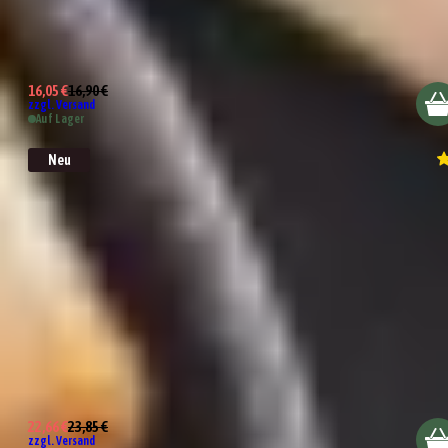
Klassik Grillsaucen Set
16,05 €
16,90 €
zzgl. Versand
Auf Lager
Neu
Saucen Bestseller Probierset
22,66 €
23,85 €
zzgl. Versand