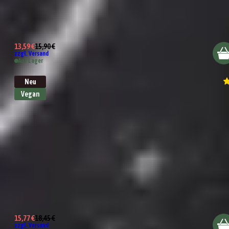
Salatdressing Himbeere & Walnuss
13,59 €
15,90 €
zzgl. Versand
Auf Lager
Neu
Vegan
Dressing Duo Aceto Balsamico & Italienisches Öl
15,77 €
18,45 €
zzgl. Versand