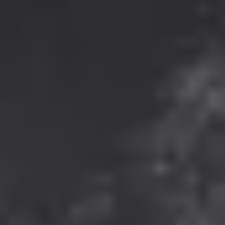
Gepp’s Food GmbH
Werner-Heisenberg-Str. 7
85254 Sulzemoos
Onlineshop
+49 (89) 4141603 - 33
onlineshop@gepps.de
Zentrale
+49 (89) 4141603 - 10
info@gepps.de
Telefonzeiten
Mo-Do:
7:30 - 11:30 Uhr
12:30 - 16:30 Uhr
Fr:
7:30 - 13:30 Uhr