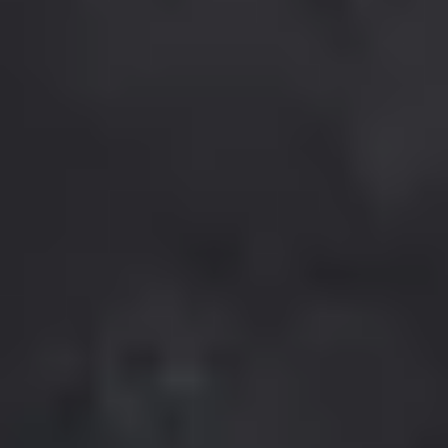
³) Für unsere Adventskalender gibt es dieses Jahr verschiedene Preisstufen. Im
Zeitraum vom 03.06.2026 bis zum 31.08.2026 gelten die Super Early Bird Preise mit
einem Rabatt von bis zu 50 €. Vom 01.09.2026 bis zum 31.10.2026 gelten die Early
Bird Preise mit einem Rabatt von bis zu 20 €. Der Rabatt ist an dem jeweiligen
Kalender ausgewiesen. Bei dem Verkaufspreis handelt es sich jeweils um den bereits
rabattierten Preis. Ab dem 01.11.2026 werden die Adventskalender zum regulären
Preis verkauft. Gültig im Onlineshop. In den Gepp's Filialen nach Angebot vor Ort. Nur
so lange der Vorrat reicht. Nicht kombinierbar mit anderen Aktionen und Rabatten.
Änderungen und Irrtümer vorbehalten.
⁴) Der Versand für die meisten Adventskalender erfolgt voraussichtlich ab Ende Juni.
Der Premium Gourmet Adventskalender (Artikel-Nr. 202141) wird ab Mitte August und
der Tartufi Adventskalender (Artikel-Nr. 202607) ab September versendet. Die
Versandzeiträume sind der jeweiligen Produktdetailseite zu entnehmen. Der
Versand innerhalb Deutschlands erfolgt kostenfrei. Änderungen und Irrtümer
vorbehalten.
Impressum
AGB
Widerrufsrecht
Datenschutzerklärung
Cookie-Einstellungen
Vertrag widerrufen