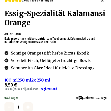
5.0 aus 19 Bewertungen
Essig-Spezialität Kalamansi
Orange
Art.-Nr.
10048
Essigzubereitung mit konzentriertem Traubenmost, Kalamansipüree und
natürlichem Orangenaroma aus der Frucht
Sonnige Orange trifft herbe Zitrus-Exotik
Veredelt Fisch, Geflügel & fruchtige Bowls
Sommer im Glas: Ideal für leichte Dressings
100 ml
250 ml
2x 250 ml
8,50 €
100 ml
(85,00 € / l), inkl. MwSt,
zzgl. Versand
Auf Lager
Lieferzeit 1-3 Tage