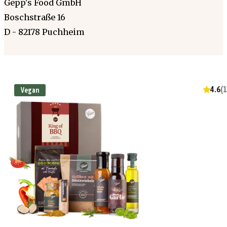
Gepp's Food GmbH
Boschstraße 16
D - 82178 Puchheim
4.6
(
1
Vegan