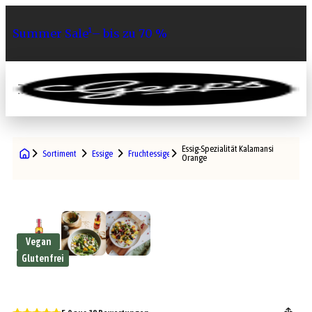
Summer Sale¹– bis zu 70 %
0
Essig-Spezialität Kalamansi
Sortiment
Essige
Fruchtessige
Orange
Vegan
Glutenfrei