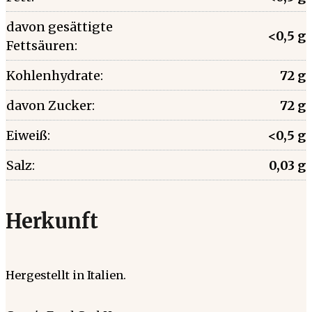
davon gesättigte
<0,5 g
Fettsäuren:
Kohlenhydrate:
72 g
davon Zucker:
72 g
Eiweiß:
<0,5 g
Salz:
0,03 g
Herkunft
Hergestellt in Italien.