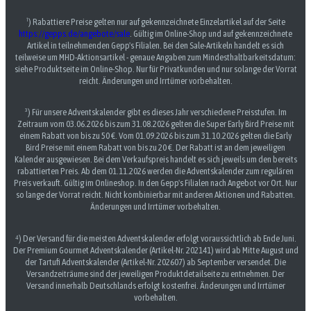
¹) Rabattiere Preise gelten nur auf gekennzeichnete Einzelartikel auf der Seite
https://gepps.de/angebote/sale
. Gültig im Online-Shop und auf gekennzeichnete
Artikel in teilnehmenden Gepp's Filialen. Bei den Sale-Artikeln handelt es sich
teilweise um MHD-Aktionsartikel - genaue Angaben zum Mindesthaltbarkeitsdatum:
siehe Produktseite im Online-Shop. Nur für Privatkunden und nur solange der Vorrat
reicht. Änderungen und Irrtümer vorbehalten.
³) Für unsere Adventskalender gibt es dieses Jahr verschiedene Preisstufen. Im
Zeitraum vom 03.06.2026 bis zum 31.08.2026 gelten die Super Early Bird Preise mit
einem Rabatt von bis zu 50 €. Vom 01.09.2026 bis zum 31.10.2026 gelten die Early
Bird Preise mit einem Rabatt von bis zu 20 €. Der Rabatt ist an dem jeweiligen
Kalender ausgewiesen. Bei dem Verkaufspreis handelt es sich jeweils um den bereits
rabattierten Preis. Ab dem 01.11.2026 werden die Adventskalender zum regulären
Preis verkauft. Gültig im Onlineshop. In den Gepp's Filialen nach Angebot vor Ort. Nur
so lange der Vorrat reicht. Nicht kombinierbar mit anderen Aktionen und Rabatten.
Änderungen und Irrtümer vorbehalten.
⁴) Der Versand für die meisten Adventskalender erfolgt voraussichtlich ab Ende Juni.
Der Premium Gourmet Adventskalender (Artikel-Nr. 202141) wird ab Mitte August und
der Tartufi Adventskalender (Artikel-Nr. 202607) ab September versendet. Die
Versandzeiträume sind der jeweiligen Produktdetailseite zu entnehmen. Der
Versand innerhalb Deutschlands erfolgt kostenfrei. Änderungen und Irrtümer
vorbehalten.