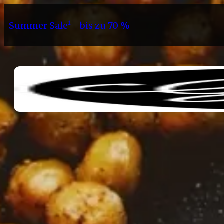
Summer Sale¹– bis zu 70 %
Sortiment
Geschenke
Gri