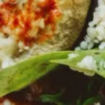
Essigspezialität Pfirsich Aprikose