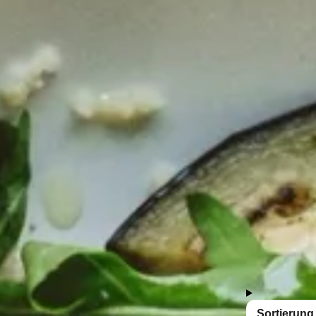
 Dressings und Desserts. Genieße den unvergleich
Salatdressings
Condime
13 Produkte
Sortierung