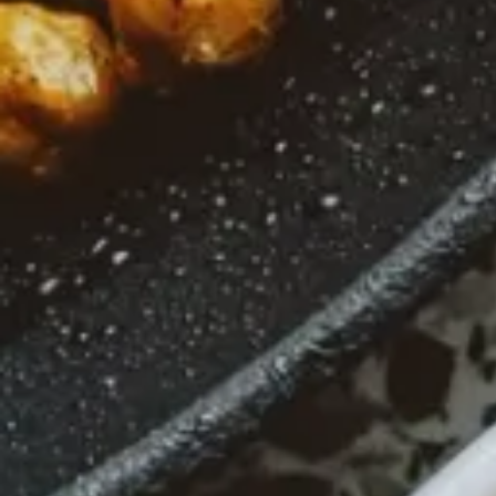
Sortiment
Essige
Fruchtessige