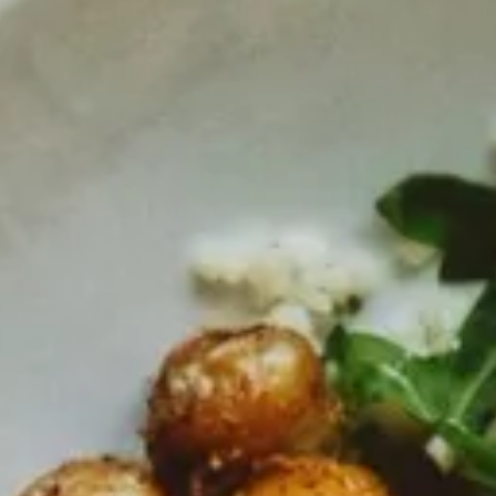
 Unsere Fruchtessige sind köstlich für Marinaden,
ige.
ch.
Fruchtessige
Balsamico Essige