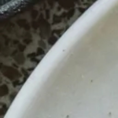
Fruchtessige
Finde den perfekten Fruchtessig bei Gepp's.
sommerlichen Geschmack unserer Fruchtess
Unsere Fruchtessigspezialitäten erwarten di
Alle Essige
Essig Sets