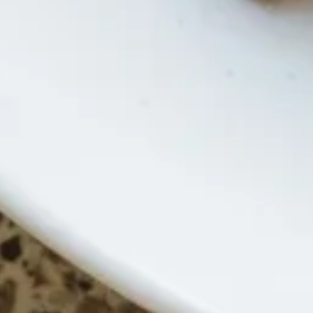
Bio Essig-Spezialität Cranberry
Essig-Spezialität Brombeere