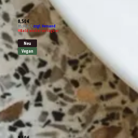
8,50 €
85,00 € / l,
zzgl. Versand
Bald wieder verfügbar
Neu
Vegan
8,50 €