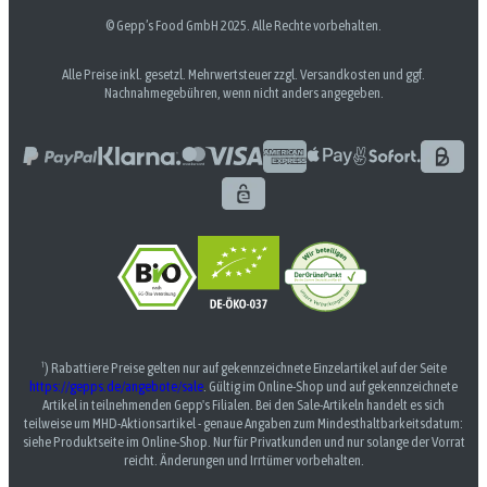
© Gepp’s Food GmbH 2025. Alle Rechte vorbehalten.
Alle Preise inkl. gesetzl. Mehrwertsteuer zzgl. Versandkosten und ggf.
Nachnahmegebühren, wenn nicht anders angegeben.
¹) Rabattiere Preise gelten nur auf gekennzeichnete Einzelartikel auf der Seite
https://gepps.de/angebote/sale
. Gültig im Online-Shop und auf gekennzeichnete
Artikel in teilnehmenden Gepp's Filialen. Bei den Sale-Artikeln handelt es sich
teilweise um MHD-Aktionsartikel - genaue Angaben zum Mindesthaltbarkeitsdatum:
siehe Produktseite im Online-Shop. Nur für Privatkunden und nur solange der Vorrat
reicht. Änderungen und Irrtümer vorbehalten.