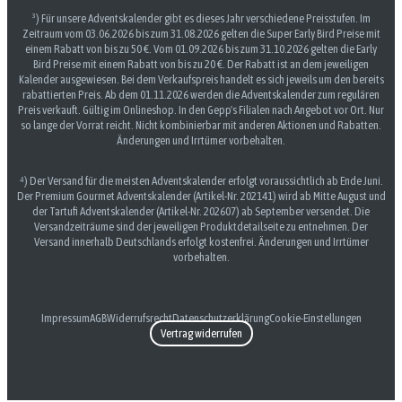
³) Für unsere Adventskalender gibt es dieses Jahr verschiedene Preisstufen. Im
Zeitraum vom 03.06.2026 bis zum 31.08.2026 gelten die Super Early Bird Preise mit
einem Rabatt von bis zu 50 €. Vom 01.09.2026 bis zum 31.10.2026 gelten die Early
Bird Preise mit einem Rabatt von bis zu 20 €. Der Rabatt ist an dem jeweiligen
Kalender ausgewiesen. Bei dem Verkaufspreis handelt es sich jeweils um den bereits
rabattierten Preis. Ab dem 01.11.2026 werden die Adventskalender zum regulären
Preis verkauft. Gültig im Onlineshop. In den Gepp's Filialen nach Angebot vor Ort. Nur
so lange der Vorrat reicht. Nicht kombinierbar mit anderen Aktionen und Rabatten.
Änderungen und Irrtümer vorbehalten.
⁴) Der Versand für die meisten Adventskalender erfolgt voraussichtlich ab Ende Juni.
Der Premium Gourmet Adventskalender (Artikel-Nr. 202141) wird ab Mitte August und
der Tartufi Adventskalender (Artikel-Nr. 202607) ab September versendet. Die
Versandzeiträume sind der jeweiligen Produktdetailseite zu entnehmen. Der
Versand innerhalb Deutschlands erfolgt kostenfrei. Änderungen und Irrtümer
vorbehalten.
Impressum
AGB
Widerrufsrecht
Datenschutzerklärung
Cookie-Einstellungen
Vertrag widerrufen