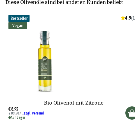
Diese Olivenöle sind bei anderen Kunden beliebt
4.9
(
1
Bestseller
Vegan
Bio Olivenöl mit Zitrone
€ 8,95
€ 89,50 / l,
zzgl. Versand
Auf Lager