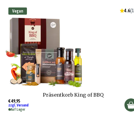
4.6
(
1
Vegan
Präsentkorb King of BBQ
€ 49,95
zzgl. Versand
Auf Lager