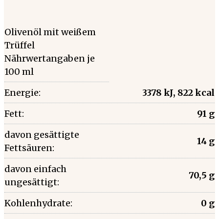
Olivenöl mit weißem
Trüffel
Nährwertangaben je
100 ml
Energie:
3378 kJ, 822 kcal
Fett:
91 g
davon gesättigte
14 g
Fettsäuren:
davon einfach
70,5 g
ungesättigt:
Kohlenhydrate:
0 g