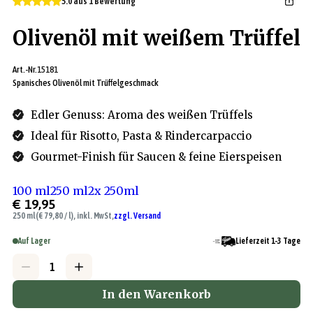
5.0 aus 1 Bewertung
Olivenöl mit weißem Trüffel
Art.-Nr.
15181
Spanisches Olivenöl mit Trüffelgeschmack
Edler Genuss: Aroma des weißen Trüffels
Ideal für Risotto, Pasta & Rindercarpaccio
Gourmet-Finish für Saucen & feine Eierspeisen
100 ml
250 ml
2x 250ml
€ 19,95
250 ml
(€ 79,80 / l), inkl. MwSt,
zzgl. Versand
Auf Lager
Lieferzeit 1-3 Tage
In den Warenkorb