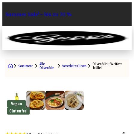
Summer Sale¹– bis zu 70 %
0
Alle
Olivenöl Mit Weißem
Sortiment
Veredelte Olivenöle
Olivenöle
Trüffel
Vegan
Glutenfrei