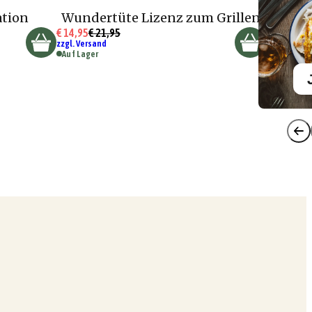
ation
Wundertüte Lizenz zum Grillen
€ 14,95
€ 21,95
zzgl. Versand
Auf Lager