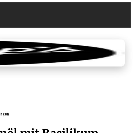
0
€ 0,00
tungen