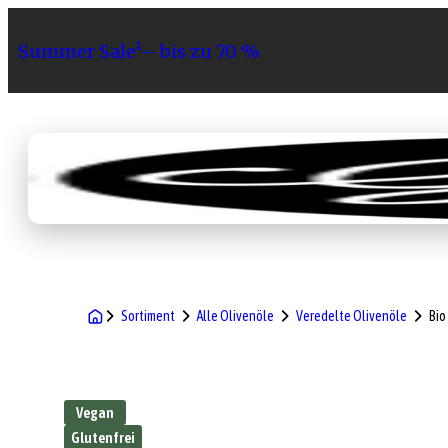
Summer Sale¹– bis zu 70 %
Sortiment
Geschenke
Gri
Sortiment
Alle Olivenöle
Veredelte Olivenöle
Bio
Vegan
Glutenfrei