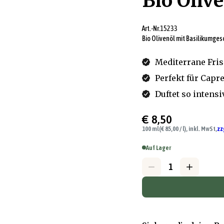
Bio Oliv
Art.-Nr.
15233
Bio Olivenöl mit Basilikumge
Mediterrane Frisc
Perfekt für Capr
Duftet so intensi
€ 8,50
100 ml
(€ 85,00 / l), inkl. MwSt,
zz
Auf Lager