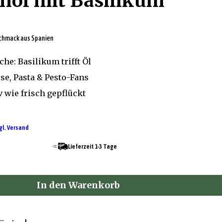
enöl mit Basilikum
schmack aus Spanien
he: Basilikum trifft Öl
ese, Pasta & Pesto-Fans
v wie frisch gepflückt
gl. Versand
Lieferzeit 1-3 Tage
In den Warenkorb