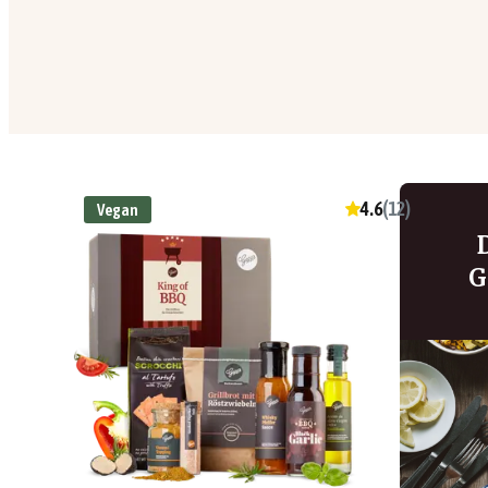
4.6
(
12
)
Vegan
G