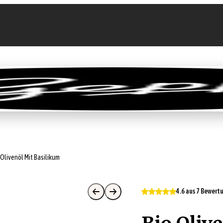
llen
Feinkost-Abo
Firmenkunden
Sale
 Olivenöl Mit Basilikum
4.6 aus 7 Bewer