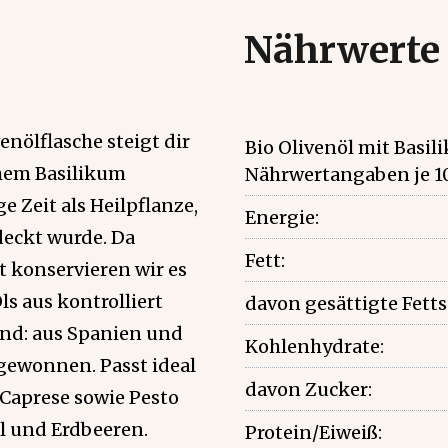
Nährwerte
enölflasche steigt dir
Bio Olivenöl mit Basi
hem Basilikum
Nährwertangaben je 1
e Zeit als Heilpflanze,
Energie:
deckt wurde. Da
Fett:
t konservieren wir es
ls aus kontrolliert
davon gesättigte Fett
end: aus Spanien und
Kohlenhydrate:
gewonnen. Passt ideal
davon Zucker:
Caprese sowie Pesto
l und Erdbeeren.
Protein/Eiweiß: