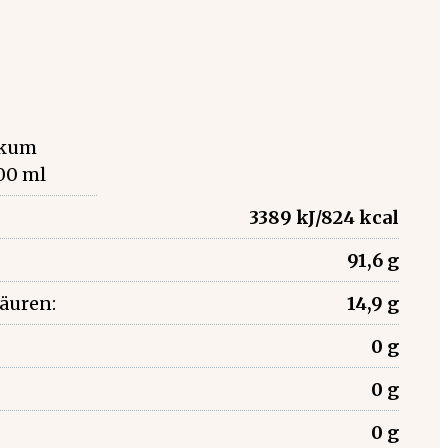
likum
00 ml
3389 kJ/824 kcal
91,6 g
säuren:
14,9 g
0 g
0 g
0 g