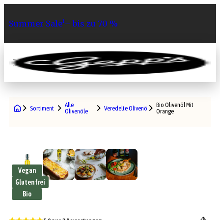
Summer Sale¹– bis zu 70 %
0
Alle
Bio Olivenöl Mit
Sortiment
Veredelte Olivenöle
Olivenöle
Orange
Vegan
Glutenfrei
Bio