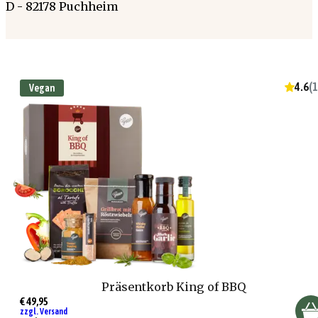
D - 82178 Puchheim
4.6
(
1
Vegan
Präsentkorb King of BBQ
€ 49,95
zzgl. Versand