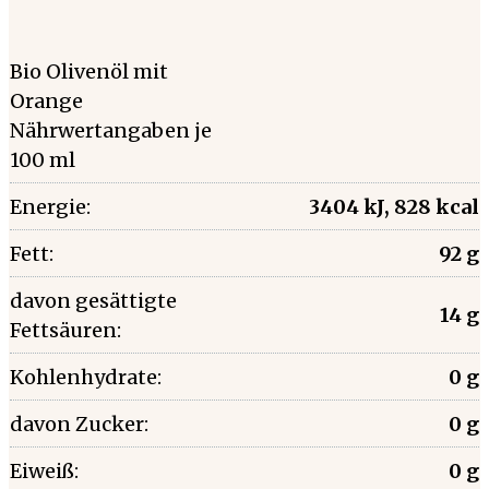
Bio Olivenöl mit
Orange
Nährwertangaben je
100 ml
Energie:
3404 kJ, 828 kcal
Fett:
92 g
davon gesättigte
14 g
Fettsäuren:
Kohlenhydrate:
0 g
davon Zucker:
0 g
Eiweiß:
0 g