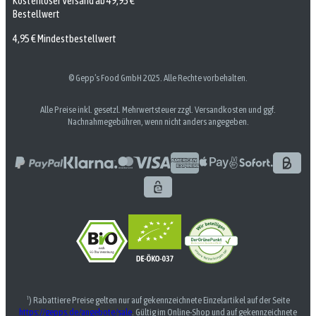
Kostenloser Versand ab 49,95 €
Bestellwert
4,95 € Mindestbestellwert
© Gepp’s Food GmbH 2025. Alle Rechte vorbehalten.
Alle Preise inkl. gesetzl. Mehrwertsteuer zzgl. Versandkosten und ggf.
Nachnahmegebühren, wenn nicht anders angegeben.
¹) Rabattiere Preise gelten nur auf gekennzeichnete Einzelartikel auf der Seite
https://gepps.de/angebote/sale
. Gültig im Online-Shop und auf gekennzeichnete