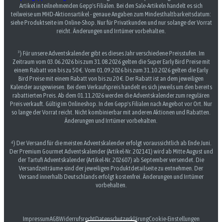
Artikel in teilnehmenden Gepp's Filialen. Bei den Sale-Artikeln handelt es sich
teilweise um MHD-Aktionsartikel - genaue Angaben zum Mindesthaltbarkeitsdatum:
siehe Produktseite im Online-Shop. Nur für Privatkunden und nur solange der Vorrat
reicht. Änderungen und Irrtümer vorbehalten.
³) Für unsere Adventskalender gibt es dieses Jahr verschiedene Preisstufen. Im
Zeitraum vom 03.06.2026 bis zum 31.08.2026 gelten die Super Early Bird Preise mit
einem Rabatt von bis zu 50 €. Vom 01.09.2026 bis zum 31.10.2026 gelten die Early
Bird Preise mit einem Rabatt von bis zu 20 €. Der Rabatt ist an dem jeweiligen
Kalender ausgewiesen. Bei dem Verkaufspreis handelt es sich jeweils um den bereits
rabattierten Preis. Ab dem 01.11.2026 werden die Adventskalender zum regulären
Preis verkauft. Gültig im Onlineshop. In den Gepp's Filialen nach Angebot vor Ort. Nur
so lange der Vorrat reicht. Nicht kombinierbar mit anderen Aktionen und Rabatten.
Änderungen und Irrtümer vorbehalten.
⁴) Der Versand für die meisten Adventskalender erfolgt voraussichtlich ab Ende Juni.
Der Premium Gourmet Adventskalender (Artikel-Nr. 202141) wird ab Mitte August und
der Tartufi Adventskalender (Artikel-Nr. 202607) ab September versendet. Die
Versandzeiträume sind der jeweiligen Produktdetailseite zu entnehmen. Der
Versand innerhalb Deutschlands erfolgt kostenfrei. Änderungen und Irrtümer
vorbehalten.
Impressum
AGB
Widerrufsrecht
Datenschutzerklärung
Cookie-Einstellungen