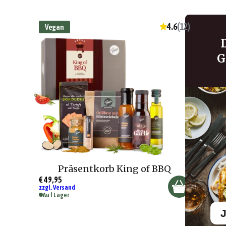
4.6
(
12
)
Vegan
G
Präsentkorb King of BBQ
€ 49,95
zzgl. Versand
Auf Lager
J