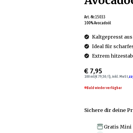
Avocado
Art.-Nr.
15033
100% Avocadoöl
Kaltgepresst aus
Ideal für scharf
Extrem hitzestab
€ 7,95
100 ml
(€ 79,50 / l), inkl. MwSt,
zz
Bald wieder verfügbar
Sichere dir deine P
Gratis Mini