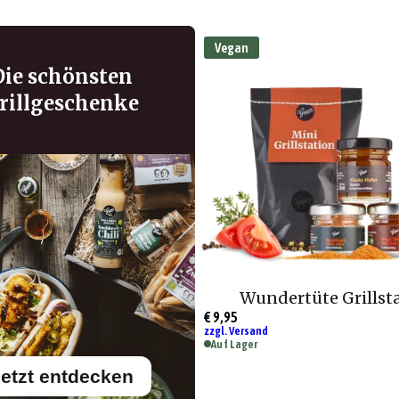
Vegan
Die schönsten
rillgeschenke
Wundertüte Grillst
€ 9,95
zzgl. Versand
Auf Lager
etzt entdecken