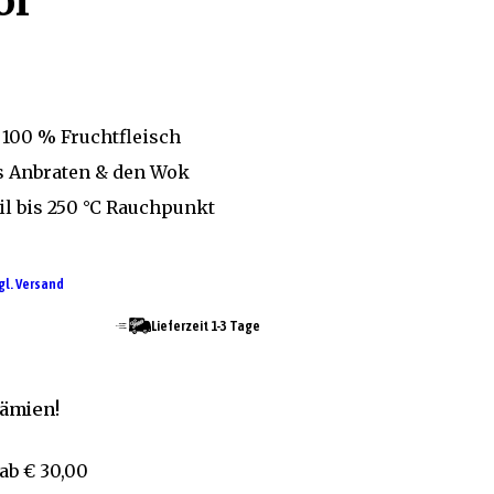
öl
 100 % Fruchtfleisch
es Anbraten & den Wok
il bis 250 °C Rauchpunkt
gl. Versand
Lieferzeit 1-3 Tage
rämien!
ab
€ 30,00