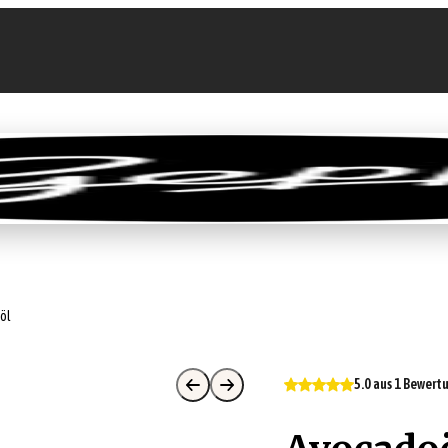
llen
Feinkost-Abo
Firmenkunden
Sale
öl
5.0 aus 1 Bewert