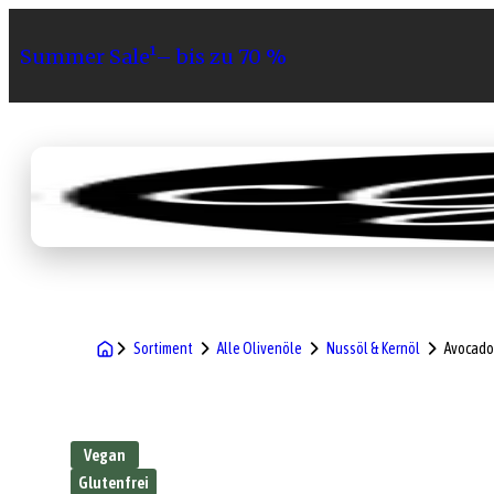
Summer Sale¹– bis zu 70 %
Sortiment
Geschenke
Gri
Sortiment
Alle Olivenöle
Nussöl & Kernöl
Avocado
Vegan
Glutenfrei