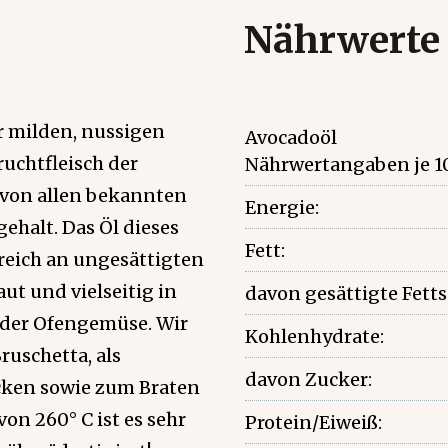
Nährwerte
r milden, nussigen
Avocadoöl
ruchtfleisch der
Nährwertangaben je 1
 von allen bekannten
Energie:
halt. Das Öl dieses
Fett:
 reich an ungesättigten
ut und vielseitig in
davon gesättigte Fett
 oder Ofengemüse. Wir
Kohlenhydrate:
ruschetta, als
davon Zucker:
cken sowie zum Braten
n 260° C ist es sehr
Protein/Eiweiß: