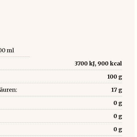
00 ml
3700 kJ, 900 kcal
100 g
säuren:
17 g
0 g
0 g
0 g