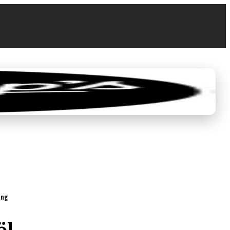
0
€ 0,00
ung