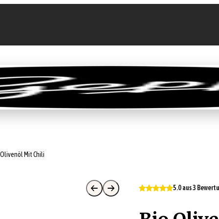
llen
Feinkost-Abo
Firmenkunden
Sale
 Olivenöl Mit Chili
5.0 aus 3 Bewer