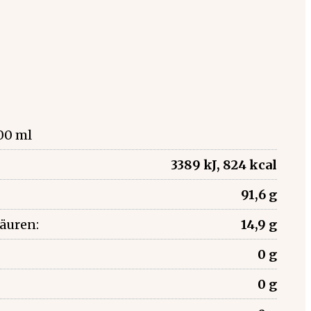
00 ml
3389 kJ, 824 kcal
91,6 g
säuren:
14,9 g
0 g
0 g