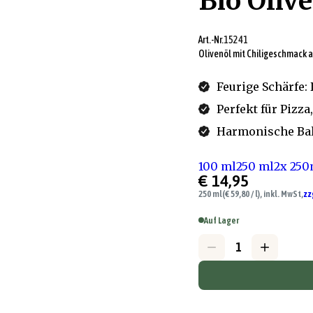
Bio Olive
Art.-Nr.
15241
Olivenöl mit Chiligeschmack a
Feurige Schärfe:
Perfekt für Pizz
Harmonische Bal
100 ml
250 ml
2x 250
€ 14,95
250 ml
(€ 59,80 / l), inkl. MwSt,
zz
Auf Lager