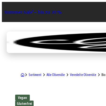
Summer Sale¹– bis zu 70 %
Sortiment
Geschenke
Gri
Sortiment
Alle Olivenöle
Veredelte Olivenöle
Bio
Vegan
Glutenfrei