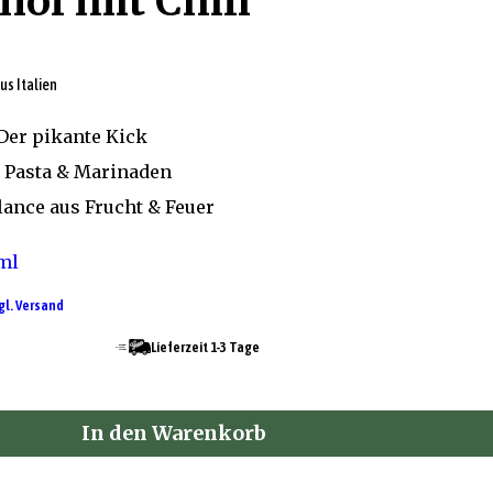
nöl mit Chili
us Italien
 Der pikante Kick
a, Pasta & Marinaden
ance aus Frucht & Feuer
ml
gl. Versand
Lieferzeit 1-3 Tage
In den Warenkorb