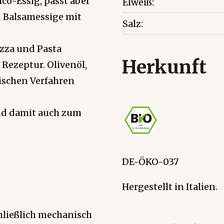
co-Essig, passt aber
Eiweiß:
d Balsamessige mit
Salz:
izza und Pasta
Herkunft
 Rezeptur. Olivenöl,
nischen Verfahren
und damit auch zum
DE-ÖKO-037
Hergestellt in Italien.
chließlich mechanisch