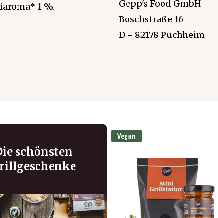
Gepp's Food GmbH
liaroma* 1 %.
Boschstraße 16
D - 82178 Puchheim
Vegan
Die schönsten
rillgeschenke