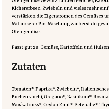
Ofengemüse Gewürz runden Fenchel, Karotten
Kichererbsen, Zwiebeln und vieles mehr einfa
verstärken die Eigenaromen des Gemüses un
Mit unserer Bio-Mischung zauberst du gesun
Ofengemüse.
Passt gut zu: Gemüse, Kartoffeln und Hülse
Zutaten
Tomaten*, Paprika*, Zwiebeln*, Italienisches
Buchenrauch), Oregano*, Basilikum*, Rosmari
Muskatnuss*, Ceylon Zimt*, Petersilie*, Thy