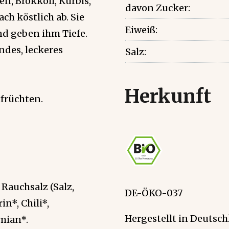
, Brokkoli, Kürbis,
davon Zucker:
ch köstlich ab. Sie
Eiweiß:
d geben ihm Tiefe.
des, leckeres
Salz:
Herkunft
nfrüchten.
 Rauchsalz (Salz,
DE-ÖKO-037
n*, Chili*,
Hergestellt in Deutsch
mian*.