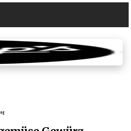
0
€ 0,00
ung