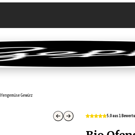
llen
Feinkost-Abo
Firmenkunden
Sale
 Ofengemüse Gewürz
5.0 aus 1 Bewert