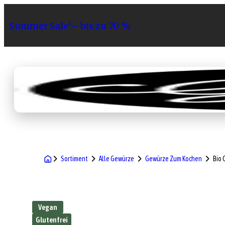
Summer Sale¹– bis zu 70 %
Sortiment
Geschenke
Gri
Sortiment
Alle Gewürze
Gewürze Zum Kochen
Bio
Vegan
Glutenfrei