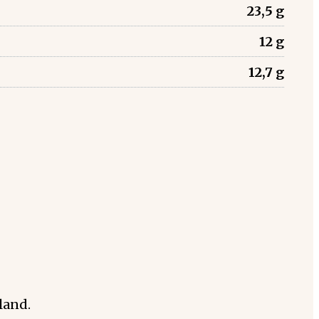
23,5 g
12 g
12,7 g
land.