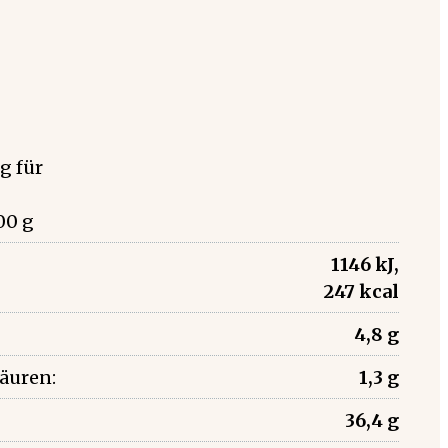
g für
00 g
1146 kJ,
247 kcal
4,8 g
säuren:
1,3 g
36,4 g