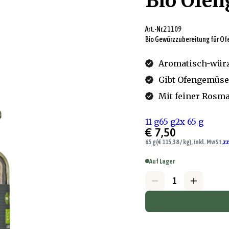
Bio Ofe
Art.-Nr.
21109
Bio Gewürzzubereitung für O
Aromatisch-würzi
Gibt Ofengemüse &
Mit feiner Rosm
11 g
65 g
2x 65 g
€ 7,50
65 g
(€ 115,38 / kg), inkl. MwSt,
zz
Auf Lager