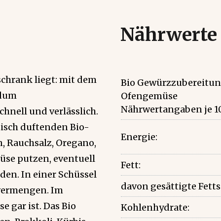
Nährwerte
schrank liegt: mit dem
Bio Gewürzzubereitun
ndum
Ofengemüse
Nährwertangaben je 1
hnell und verlässlich.
tisch duftenden Bio-
Energie:
 Rauchsalz, Oregano,
üse putzen, eventuell
Fett:
en. In einer Schüssel
davon gesättigte Fett
vermengen. Im
 gar ist. Das Bio
Kohlenhydrate: