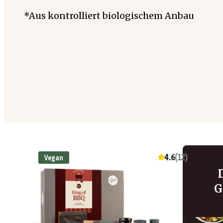
*Aus kontrolliert biologischem Anbau
4.6
(
12
)
Vegan
G