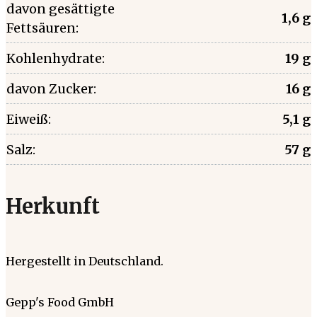
davon gesättigte
1,6 g
Fettsäuren:
Kohlenhydrate:
19 g
davon Zucker:
16 g
Eiweiß:
5,1 g
Salz:
57 g
Herkunft
Hergestellt in Deutschland.
Gepp's Food GmbH