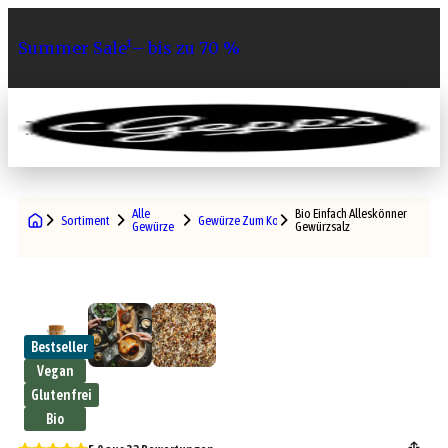
Summer Sale¹– bis zu 70 %
0
Alle
Bio Einfach Alleskönner
Sortiment
Gewürze Zum Kochen
Gewürze
Gewürzsalz
Bestseller
Vegan
Glutenfrei
Bio