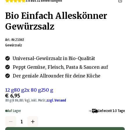
5.0 aus 32 Bewertungen
Bio Einfach Alleskönner
Gewürzsalz
Art.-Nr.
21063
Gewürzsalz
Universal-Gewürzsalz in Bio-Qualität
Peppt Gemüse, Fleisch, Pasta & Saucen auf
Der geniale Allrounder für deine Küche
12 g
80 g
2x 80 g
250 g
€ 6,95
80 g
(€ 86,88 / kg), inkl. MwSt,
zzgl. Versand
Auf Lager
Lieferzeit 1-3 Tage