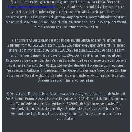
¹) Rabattiere Preise gelten nur auf gekennzeichnete Einzelartikel auf der Seite
https://gepps.de/angebote/sale
. Gültig im Online-Shop und auf gekennzeichnete
Artikel in teilnehmenden Gepp's Filialen. Bei den Sale-Artikeln handelt es sich
teilweise um MHD-Aktionsartikel - genaue Angaben zum Mindesthaltbarkeitsdatum:
siehe Produktseite im Online-Shop. Nur für Privatkunden und nur solange der Vorrat
reicht. Änderungen und Irrtümer vorbehalten.
³) Für unsere Adventskalender gibt es dieses Jahr verschiedene Preisstufen. Im
Zeitraum vom 03.06.2026 bis zum 31.08.2026 gelten die Super Early Bird Preise mit
einem Rabatt von bis zu 50 €. Vom 01.09.2026 bis zum 31.10.2026 gelten die Early
Bird Preise mit einem Rabatt von bis zu 20 €. Der Rabatt ist an dem jeweiligen
Kalender ausgewiesen. Bei dem Verkaufspreis handelt es sich jeweils um den bereits
rabattierten Preis. Ab dem 01.11.2026 werden die Adventskalender zum regulären
Preis verkauft. Gültig im Onlineshop. In den Gepp's Filialen nach Angebot vor Ort. Nur
so lange der Vorrat reicht. Nicht kombinierbar mit anderen Aktionen und Rabatten.
Änderungen und Irrtümer vorbehalten.
⁴) Der Versand für die meisten Adventskalender erfolgt voraussichtlich ab Ende Juni.
Der Premium Gourmet Adventskalender (Artikel-Nr. 202141) wird ab Mitte August und
der Tartufi Adventskalender (Artikel-Nr. 202607) ab September versendet. Die
Versandzeiträume sind der jeweiligen Produktdetailseite zu entnehmen. Der
Versand innerhalb Deutschlands erfolgt kostenfrei. Änderungen und Irrtümer
vorbehalten.