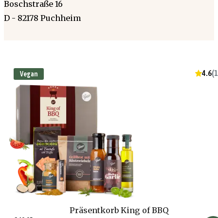
Boschstraße 16
D - 82178 Puchheim
4.6
(
1
Vegan
Präsentkorb King of BBQ