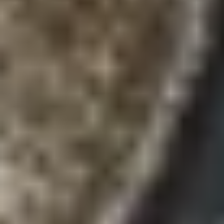
Hochwertige Gewürze
Finde die duftenden Gewürze bei Gepp's. Unsere
erlesenen Gewürze verfeinern deine Gerichte.
Entdecke unsere Angebote und genieße den
unvergleichlichen Geschmack unserer Gewürze.
Entdecke unsere hochwertigen Gewürze, die deinen
Gerichten den besonderen Kick verleihen. Von
klassischen Kräutern bis hin zu einzigartigen
Gewürzmischungen - mit unserer Auswahl an
Gewürzen zauberst du unvergessliche
Geschmackserlebnisse auf den Teller. Finde jetzt
deine neuen Lieblingsgewürze.