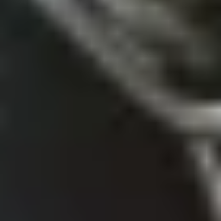
Tauche ein in die Vielfalt unserer hochwertigen
Gewürzmischungen, die nicht nur deine Sinne
verwöhnen, sondern auch die Küchen der Welt zu dir
nach Hause bringen. Lass dich von mediterranen
Aromen, intensiver Würze und einer Prise Schärfe
inspirieren.Unsere Gewürzmischungen sind mehr
als nur Zutaten – sie sind die Geheimwaffe für eine
geschmackvolle Küche. Ob du ein passionierter
Hobbykoch oder ein kulinarischer Entdecker bist,
unsere Auswahl bietet für jeden Geschmack und
Anlass das Passende. Die sorgfältig
zusammengestellten Mischungen entführen dich
auf eine Reise durch die kulinarischen Highlights
der Welt.