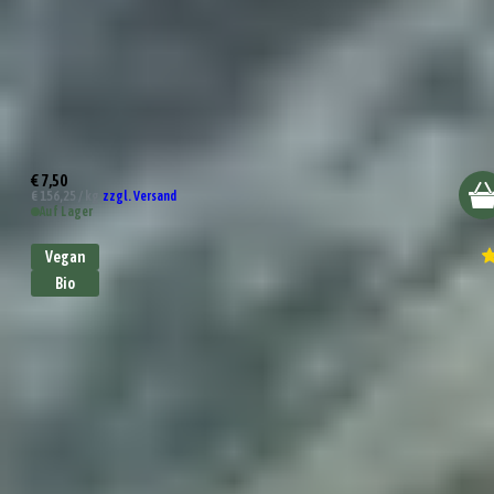
Bio Bruschetta Dip
€ 7,50
€ 156,25 / kg,
zzgl. Versand
Auf Lager
Vegan
Bio