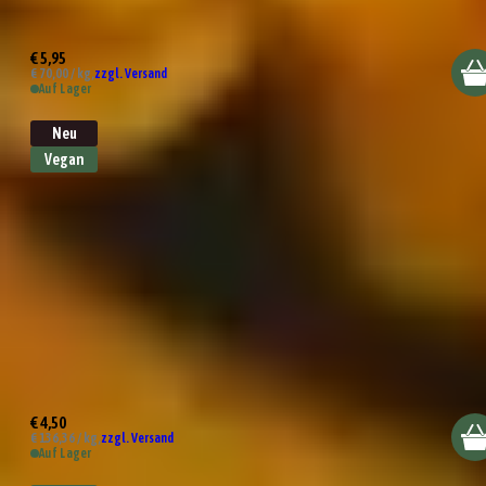
Bio Nudel Jubel Pastagewürz
€ 5,95
€ 70,00 / kg,
zzgl. Versand
Auf Lager
Neu
Vegan
Bio Kräutersalz
€ 4,50
€ 136,36 / kg,
zzgl. Versand
Auf Lager