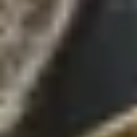
Alle Gewürze
Grillgewürze
Gewürze zum Kochen
Dips
BBQ Rubs
Salze
Pfeffer
Pasta-Gewürze
Süße Gewürze