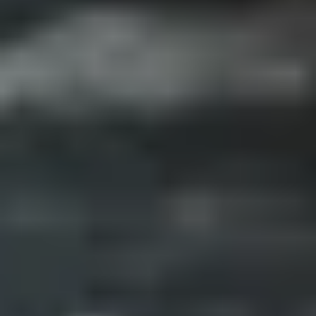
Geschmackserlebnis der besonderen Art. Ob scharfe
Dips, würzige Currys oder pikante
Grillmarinaden (
https://www.gepps.de/de/sortiment/gewuerze/grill-g
ewuerze/)
– hier findest du die perfekte Würze für
deine Vorlieben.
Gewürz-Geschenke für Hobbyköche
Unsere Gewürzmischungen eignen sich nicht nur
für die eigene Küche, sondern sind auch eine ideale
Geschenkidee für Genießer
(https://www.gepps.de/de/geschenke/themengesche
geschenke/). Überrasche deine Liebsten mit einem
liebevoll zusammengestellten Gewürzset und