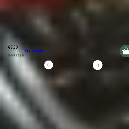
Spaghetti & Bolognese Pastagewürz
€ 7,50
€ 62,50 / kg,
zzgl. Versand
Auf Lager
1
2
3
4
Gewürze von Gepp's
Willkommen in der aromatischen Welt der Gewürze,
wo Geschmack zu einer kulinarischen Reise wird!