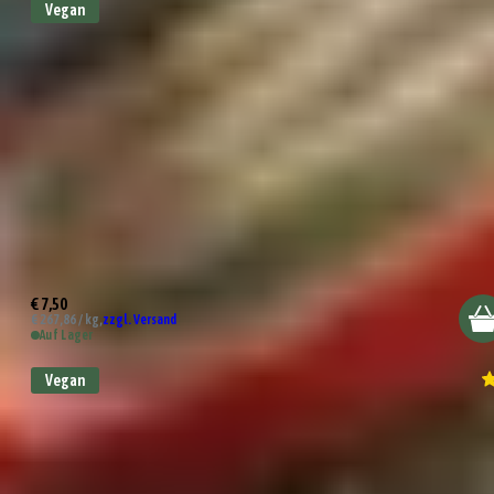
Vegan
Bruschetta Bärlauch Dip
€ 7,50
€ 267,86 / kg,
zzgl. Versand
Auf Lager
Vegan