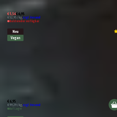
African BBQ Rub
€ 5,56
€ 6,95
€ 52,95 / kg,
zzgl. Versand
Bald wieder verfügbar
Neu
Vegan
Chimichurri Gewürzmischung
€ 6,95
€ 99,29 / kg,
zzgl. Versand
Auf Lager