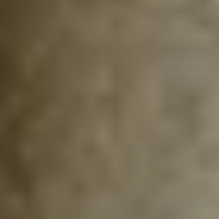
Wir liefern nach
Deutschland, Österreich,
Luxemburg, Niederlande, Schweiz
Lieferzeit 1-3 Tage
Kostenloser Versand ab 49,95 €
Bestellwert
4,95 € Mindestbestellwert
© Gepp’s Food GmbH 2025. Alle Rechte vorbehalten.
Alle Preise inkl. gesetzl. Mehrwertsteuer zzgl. Versandkosten und ggf.
Nachnahmegebühren, wenn nicht anders angegeben.