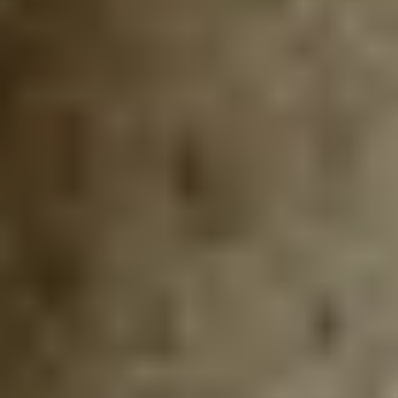
onlineshop@gepps.de
Zentrale
+49 (89) 4141603 - 10
info@gepps.de
Telefonzeiten
Mo-Do:
7:30 - 11:30 Uhr
12:30 - 16:30 Uhr
Fr:
7:30 - 13:30 Uhr
Lass dich inspirieren
Rundum Gepp’s
Unser Service
Versand via DHL