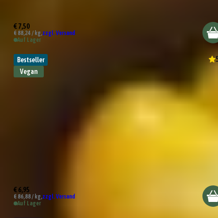
Bio Avocado Topping
€ 7,50
€ 88,24 / kg,
zzgl. Versand
Auf Lager
Bestseller
Vegan
Bio Einfach Alleskönner Gewürzsalz
€ 6,95
€ 86,88 / kg,
zzgl. Versand
Auf Lager