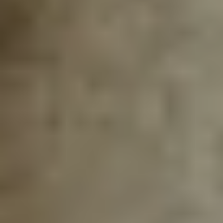
¹) Rabattiere Preise gelten nur auf gekennzeichnete Einzelartikel auf der Seite
https://gepps.de/angebote/sale
. Gültig im Online-Shop und auf gekennzeichnete
Artikel in teilnehmenden Gepp's Filialen. Bei den Sale-Artikeln handelt es sich
teilweise um MHD-Aktionsartikel - genaue Angaben zum Mindesthaltbarkeitsdatum:
siehe Produktseite im Online-Shop. Nur für Privatkunden und nur solange der Vorrat
reicht. Änderungen und Irrtümer vorbehalten.
³) Für unsere Adventskalender gibt es dieses Jahr verschiedene Preisstufen. Im
Zeitraum vom 03.06.2026 bis zum 31.08.2026 gelten die Super Early Bird Preise mit
einem Rabatt von bis zu 50 €. Vom 01.09.2026 bis zum 31.10.2026 gelten die Early
Bird Preise mit einem Rabatt von bis zu 20 €. Der Rabatt ist an dem jeweiligen
Kalender ausgewiesen. Bei dem Verkaufspreis handelt es sich jeweils um den bereits
rabattierten Preis. Ab dem 01.11.2026 werden die Adventskalender zum regulären
Preis verkauft. Gültig im Onlineshop. In den Gepp's Filialen nach Angebot vor Ort. Nur