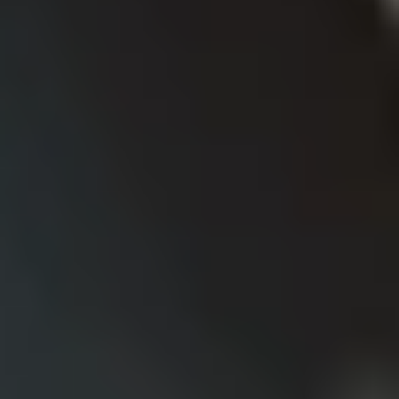
Mediterraner Genuss mit Gepp’s-
Gewürzmischungen
Entdecke die mediterrane Vielfalt in unserer
Gewürzkollektion. Von sonnenverwöhntem
Rosmarin über intensiven Oregano bis hin zu
aromatischem Thymian – unsere mediterranen
Gewürze verleihen deinen Gerichten das Flair der
Mittelmeerregion. Verwöhne deine Sinne und bringe
den Geschmack des Südens in deine Küche.Für
diejenigen, die es gerne etwas schärfer mögen,
bieten wir Gewürzmischungen mit einer feurigen
Note. Chili, Paprika und exotische Gewürze
verleihen deinen Gerichten eine angenehme Schärfe
und machen jedes Essen zu einem