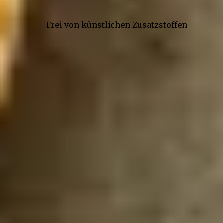
Frei von künstlichen Zusatzstoffen
Kontakt
Gepp’s Food GmbH
Werner-Heisenberg-Str. 7
85254 Sulzemoos
Onlineshop
+49 (89) 4141603 - 33