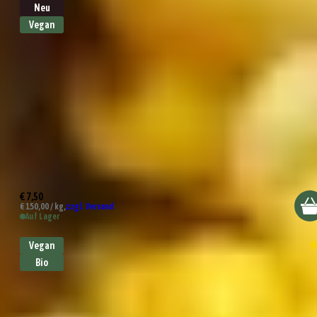
Neu
Vegan
Salsa Brava Dip
€ 7,50
€ 150,00 / kg,
zzgl. Versand
Auf Lager
Vegan
Bio