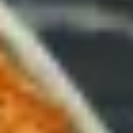
behalten ihr natürliches Aroma. Unsere Nachfüller
sorgen für Nachschub. Alle Gepp’s Gewürz- und
Kräutermischungen sind reine Naturprodukte aus
nachhaltiger Produktion, ohne
Geschmacksverstärker und Zusatzstoffe. Bequem
online kaufen – wir versenden für dich!
Rojas Empfehlungen
Die besten Tipps unserer Gründerin.