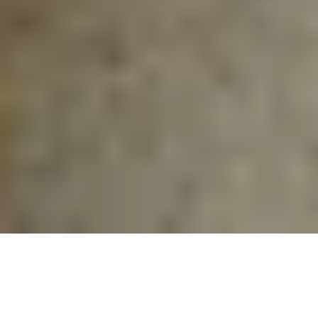
so lange der Vorrat reicht. Nicht kombinierbar mit anderen Aktionen und Rabatten.
Änderungen und Irrtümer vorbehalten.
⁴) Der Versand für die meisten Adventskalender erfolgt voraussichtlich ab Ende Juni.
Der Premium Gourmet Adventskalender (Artikel-Nr. 202141) wird ab Mitte August und
der Tartufi Adventskalender (Artikel-Nr. 202607) ab September versendet. Die
Versandzeiträume sind der jeweiligen Produktdetailseite zu entnehmen. Der
Versand innerhalb Deutschlands erfolgt kostenfrei. Änderungen und Irrtümer
vorbehalten.
Impressum
AGB
Widerrufsrecht
Datenschutzerklärung
Cookie-Einstellungen
Vertrag widerrufen