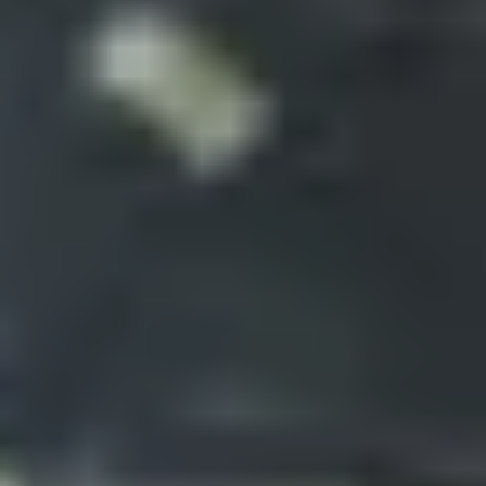
schenke ihnen die Möglichkeit, neue
Geschmackswelten zu entdecken. Ein Geschenk, das
nicht nur den Gaumen, sondern auch die Sinne
erfreut.
Bei uns steht nicht nur die Qualität der Gewürze im
Vordergrund, sondern auch das bewusste Erleben
von Genuss. Entdecke, wie Gewürze deine Gerichte
veredeln können, und lasse dich von neuen
kulinarischen Horizonten inspirieren. Deine Reise
durch die Welt der Gewürze beginnt hier – sei bereit
für unvergessliche Geschmacksmomente! Die
formschönen Bügelgläser sind ein nachhaltiger
Hingucker, denn es kann wiederverwendet werden.
Die Kräuter und Gewürze bleiben lange frisch und