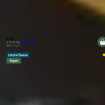
Texas BBQ Rub
€ 6,95
€ 73,16 / kg,
zzgl. Versand
Auf Lager
Letzte Chance
Vegan