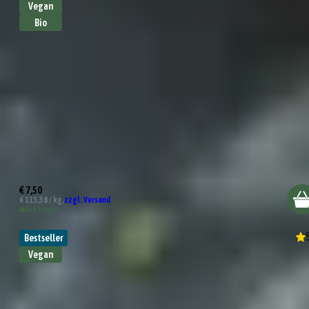
Vegan
Bio
Bio Spargel Gewürz
€ 7,50
€ 115,38 / kg,
zzgl. Versand
Auf Lager
Bestseller
Vegan