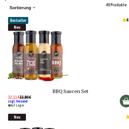
40 Produkte
Sortierung
4
Bestseller
Neu
BBQ Saucen Set
32,11 €
33,80 €
zzgl. Versand
Auf Lager
Neu