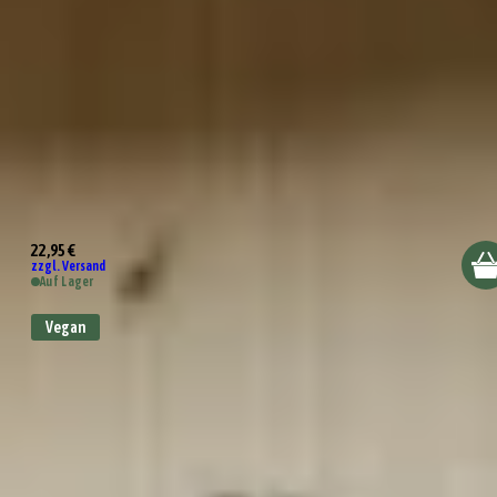
Wundertüte Pasta Party
22,95 €
zzgl. Versand
Auf Lager
Vegan