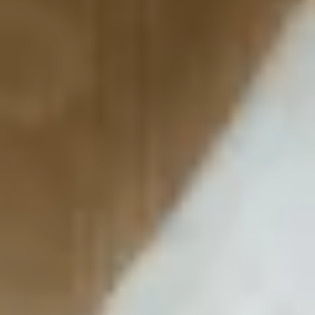
Was kann man in einer
Wundertüte verschenken?
In unseren Wundertüten verstecken sich die
besten Feinkost-Schätze von Gepp’s. Wir
füllen sie mit unseren beliebtesten
Produkten, die voller Geschmack sind,
Abwechslung in deine Küche bringen und mit
denen du ganz neue Aromen entdecken
kannst.
Hier ein paar Beispiele, was sich in einer
Wundertüte befinden kann:
Pasta Party:
Eine kleine Portion italienische
Lebensfreude mit unserem Pastagewürz,