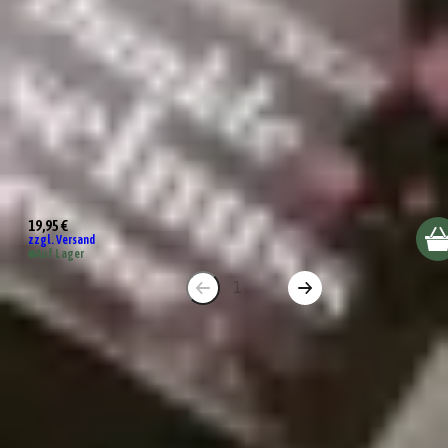
Wundertüte Beste Mama der Welt
19,95 €
zzgl. Versand
Auf Lager
1
2
Was ist eine Gepp's