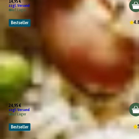
14,95 €
zzgl. Versand
Auf Lager
4.
Bestseller
Wundertüte Champagner war aus
24,95 €
zzgl. Versand
Auf Lager
Bestseller