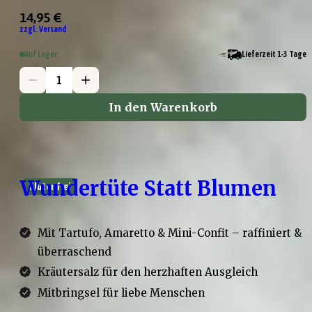
14,95 €
zzgl. Versand
Auf Lager
Lieferzeit 1-3 Tage
In den Warenkorb
Wundertüte Statt Blumen
Glutenfrei
Mit Tartufo, Amaretto & Mini-Confit – raffiniert &
überraschend
Kräutersalz für den herzhaften Ausgleich
Mitbringsel für liebe Menschen