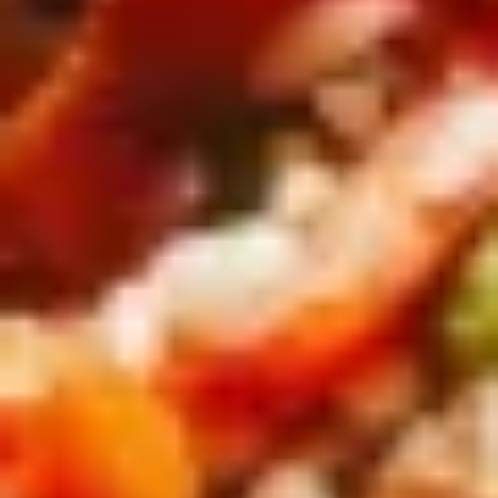
Verschenken
Manchmal sind es die kleinen Dinge, die
Großes bewirken. Unsere Wundertüte ist ein
kleines, handvernähtes Wunder voller feiner
Überraschungen, das deinen Liebsten ein
Lächeln ins Gesicht zaubert. Alle unsere
Produkte folgen unserem Gepp's
Reinheitsgebot: Frei von künstlichen
Aromen, Geschmacksverstärkern oder
anderen überflüssigen Zusatzstoffen.