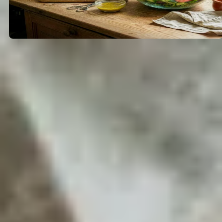
Für wen ist eine Wundertüte
das richtige Geschenk?
Eine Wundertüte ist eine vielseitige
Geschenkidee, die sich für alle eignet, die
sich über eine kleine Aufmerksamkeit
freuen.
Freunde und Familie: Als kleines
Dankeschön oder herzliche Geste.
Kollegen und Mitarbeiter: Als Zeichen der