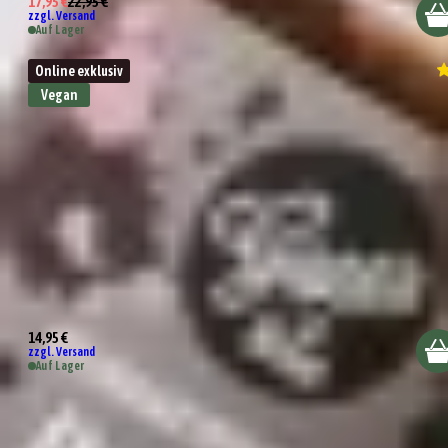
17,95 €
22,95 €
zzgl. Versand
Auf Lager
Online exklusiv
Vegan
Wundertüte Willkommen an Bord
14,95 €
zzgl. Versand
Auf Lager