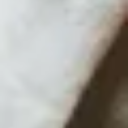
Unsere Wundertüte ist das perfekte Geschenk, wenn
du jemanden mit einer unerwarteten Freude
überraschen möchtest. Sie ist ideal als kleines
Mitbringsel
, für den nächsten Geburtstag, als
Gastgeschenk oder als herzliches Dankeschön.
Schnell und einfach: Keine Zeit, das perfekte
Geschenk selbst zusammenzustellen? Unsere
Wundertüten sind fertig gepackt und können
sofort verschenkt werden.
Überraschungsfaktor: Der Inhalt bleibt bis zum
Auspacken ein Geheimnis und sorgt für einen
echten Wow-Effekt.
Jedes Stück ein Unikat: Die Wundertüte ist
handvernäht und ihr Inhalt genau aufeinander
abgestimmt: ein Zeichen von Qualität und Liebe