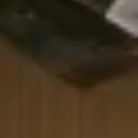
Wundertüte?
Unsere Wundertüten sind sorgfältig ausgewählte
Geschenkesets, die von uns mit Herz und Verstand
zusammengestellt werden. Jede Wundertüte ist aus
hochwertigem Papier gefertigt und wird mit einem
liebevoll gestalteten Spruch versehen, der schon die
Verpackung zu einer kleinen Botschaft macht. Das
Besondere ist, dass jede Tüte eine einzigartige
Mischung an Produkten enthält, die genau
aufeinander abgestimmt sind. Ob „Glücksmoment“,
„Danke“, “Statt Blumen” oder “Happy Birthday” – für
jeden
Geschenkanlass
findest du die passende
Wundertüte in unserem Onlineshop. Was sich in
welcher Tüte versteckt, findest du auf der jeweiligen