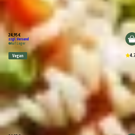
Wundertüte Danke
24,95 €
zzgl. Versand
Auf Lager
4.
Vegan
Wundertüte Kleines Dankeschön