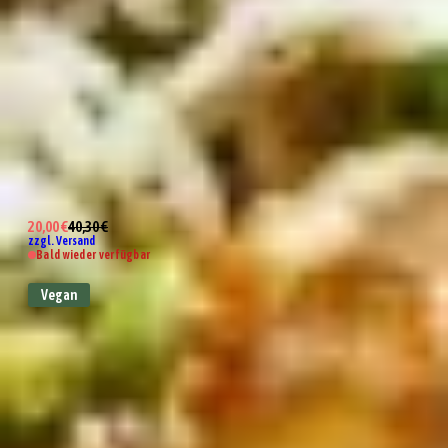
Wundertüte Tutto Bene
20,00 €
40,30 €
zzgl. Versand
Bald wieder verfügbar
Vegan