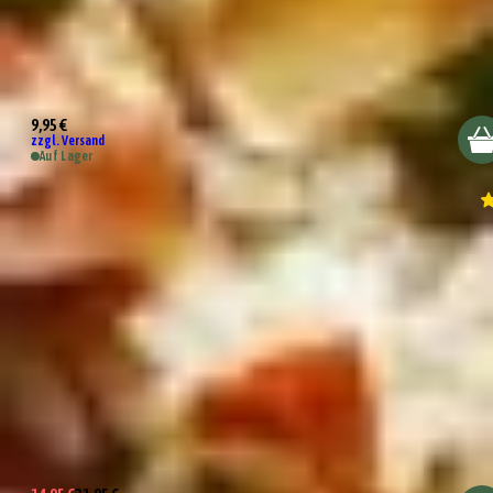
Wundertüte Grillstation
9,95 €
zzgl. Versand
Auf Lager
Wundertüte Lizenz zum Grillen