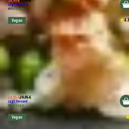
14,95 €
21,95 €
zzgl. Versand
Auf Lager
4.
Vegan
Wundertüte Herrenhandtasche
24,95 €
29,95 €
zzgl. Versand
Auf Lager
Vegan