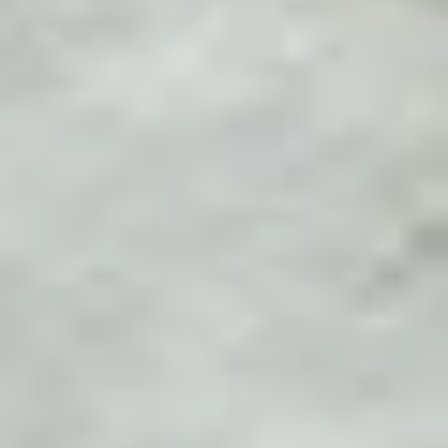
Für eine Wundertüte wird man nie zu groß. Vor alle
dann nicht, wenn sie in so hübscher Gestalt
daherkommen: handvernäht, in leuchtenden Farben
und in einem fröhlichen Design. Wir haben diese
Feinkost-Wundertüten als Geschenke für viele
Anlässe gepackt: Als Mitbringsel zum Geburtstag,
als Gastgeber-Geschenk bei einer Essenseinladung,
als Danke für einen netten Abend oder als lieben
Gruß. Zum Grillen gibt es noch einmal eine eigene
Reihe von köstlichen Ideen. Genussmenschen und
Gourmets lieben italienische Feinkost und leckere
Überraschungen für die Küche.