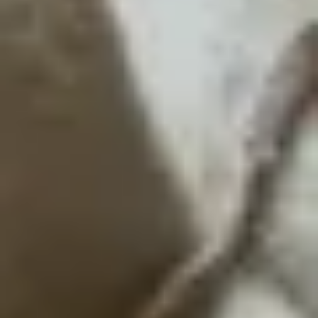
Wertschätzung.
Gastgeschenk: Die Lösung für die
nächste Einladung.
Wem schenkst du heute einen kleinen
Glücksmoment?
Häufig gestellte Fragen zur
Wundertüte