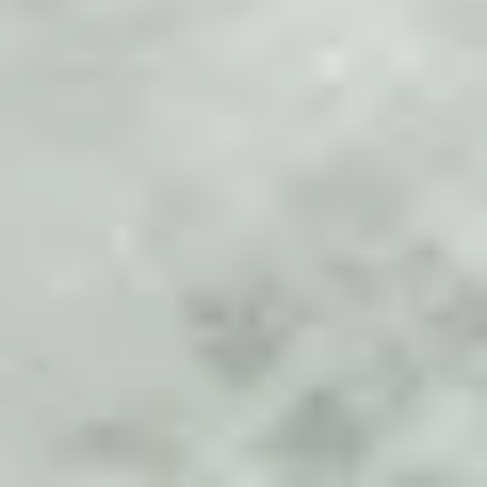
Wunder an Geschmack: Feinkost in Tüten
Da ist das Geschenkpapier gleich mit dabei: Als
Weihnachtsgeschenk sind die Feinkost-Tüten
besonders beliebt: Wir haben nicht nur die Klassiker
und Bestseller aus unserem Sortiment ausgewählt,
sondern die Tüten auch dem Anlass gerecht
gestaltet. Die Wünsche zum Fest stehen drauf, die
Farben sind festlich und der Inhalt ist ganz bestimm
eine Freude für den Beschenkten. Genuss ist bei der
hausgemachten italienischen Pasta, dem köstlichen
Pesto, nativem Olivenöl und winterlichen Saucen
versprochen.
Schau dich in unserem Online-Shop in Ruhe um.