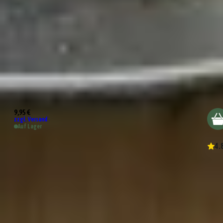
Wundertüte Mini Pasta Party
9,95 €
zzgl. Versand
Auf Lager
4.