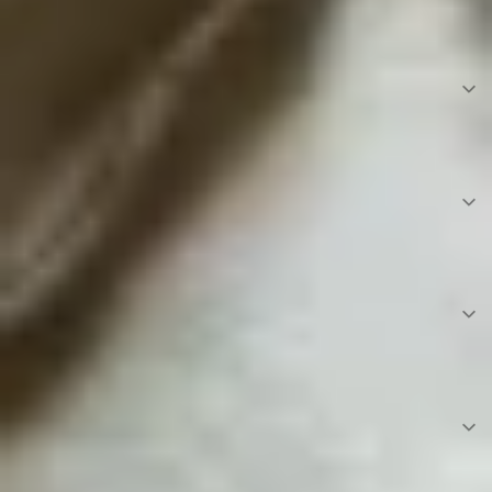
Was macht die Gepp's Wundertüte zu einem
besonderen Geschenk?
Welche Art von Produkten kann ich in einer
Wundertüte finden?
Gibt es Wundertüten für Erwachsene,
Männer oder Frauen?
Ist die Wundertüte das richtige Geschenk
für Kunden oder als Firmengeschenk?