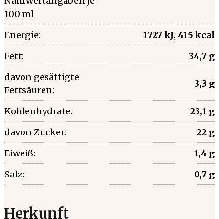
Nährwertangaben je
100 ml
Energie:
1727 kJ, 415 kcal
Fett:
34,7 g
davon gesättigte
3,3 g
Fettsäuren:
Kohlenhydrate:
23,1 g
davon Zucker:
22 g
Eiweiß:
1,4 g
Salz:
0,7 g
Herkunft