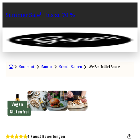
Summer Sale¹– bis zu 70 %
0
Sortiment
Saucen
Scharfe Saucen
Weißer Trüffel Sauce
Vegan
Glutenfrei
4.7 aus 3 Bewertungen