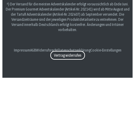
⁴) Der Versand für die meisten Adventskalender erfolgt voraussichtlich ab Ende Juni.
Der Premium Gourmet Adventskalender (Artikel-Nr. 202141) wird ab Mitte August und
der Tartufi Adventskalender (Artikel-Nr. 202607) ab September versendet. Die
Versandzeiträume sind der jeweiligen Produktdetailseite zu entnehmen. Der
Versand innerhalb Deutschlands erfolgt kostenfrei. Änderungen und Irrtümer
vorbehalten.
Impressum
AGB
Widerrufsrecht
Datenschutzerklärung
Cookie-Einstellungen
Vertrag widerrufen