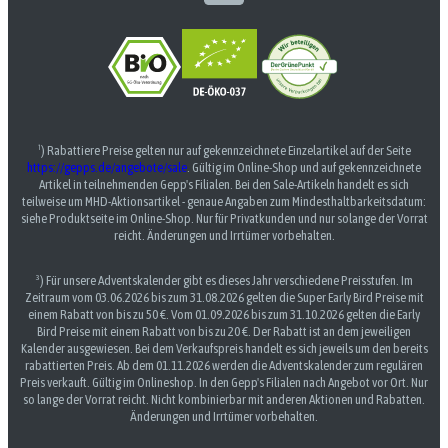
¹) Rabattiere Preise gelten nur auf gekennzeichnete Einzelartikel auf der Seite
https://gepps.de/angebote/sale
. Gültig im Online-Shop und auf gekennzeichnete
Artikel in teilnehmenden Gepp's Filialen. Bei den Sale-Artikeln handelt es sich
teilweise um MHD-Aktionsartikel - genaue Angaben zum Mindesthaltbarkeitsdatum:
siehe Produktseite im Online-Shop. Nur für Privatkunden und nur solange der Vorrat
reicht. Änderungen und Irrtümer vorbehalten.
³) Für unsere Adventskalender gibt es dieses Jahr verschiedene Preisstufen. Im
Zeitraum vom 03.06.2026 bis zum 31.08.2026 gelten die Super Early Bird Preise mit
einem Rabatt von bis zu 50 €. Vom 01.09.2026 bis zum 31.10.2026 gelten die Early
Bird Preise mit einem Rabatt von bis zu 20 €. Der Rabatt ist an dem jeweiligen
Kalender ausgewiesen. Bei dem Verkaufspreis handelt es sich jeweils um den bereits
rabattierten Preis. Ab dem 01.11.2026 werden die Adventskalender zum regulären
Preis verkauft. Gültig im Onlineshop. In den Gepp's Filialen nach Angebot vor Ort. Nur
so lange der Vorrat reicht. Nicht kombinierbar mit anderen Aktionen und Rabatten.
Änderungen und Irrtümer vorbehalten.