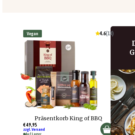
4.6
(
13
)
Vegan
G
Präsentkorb King of BBQ
€ 49,95
zzgl. Versand
Auf Lager