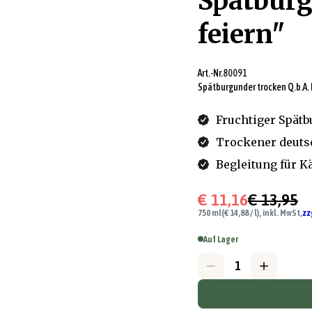
Spätbur
feiern"
Art.-Nr.
80091
Spätburgunder trocken Q.b.A.
Fruchtiger Spät
Trockener deuts
Begleitung für K
€ 11,16
€ 13,95
750 ml
(€ 14,88 / l), inkl. MwSt,
zz
Auf Lager