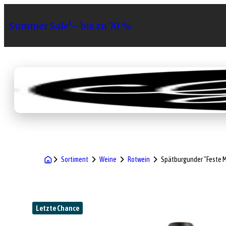
Summer Sale¹– bis zu 70 %
Sortiment
Geschenke
Gri
Sortiment
Weine
Rotwein
Spätburgunder "Feste M
Letzte Chance