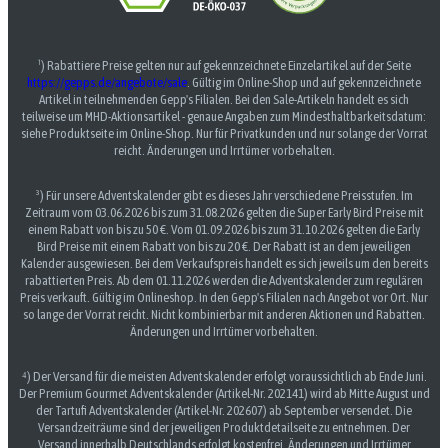
¹) Rabattiere Preise gelten nur auf gekennzeichnete Einzelartikel auf der Seite
https://gepps.de/angebote/sale
. Gültig im Online-Shop und auf gekennzeichnete
Artikel in teilnehmenden Gepp's Filialen. Bei den Sale-Artikeln handelt es sich
teilweise um MHD-Aktionsartikel - genaue Angaben zum Mindesthaltbarkeitsdatum:
siehe Produktseite im Online-Shop. Nur für Privatkunden und nur solange der Vorrat
reicht. Änderungen und Irrtümer vorbehalten.
³) Für unsere Adventskalender gibt es dieses Jahr verschiedene Preisstufen. Im
Zeitraum vom 03.06.2026 bis zum 31.08.2026 gelten die Super Early Bird Preise mit
einem Rabatt von bis zu 50 €. Vom 01.09.2026 bis zum 31.10.2026 gelten die Early
Bird Preise mit einem Rabatt von bis zu 20 €. Der Rabatt ist an dem jeweiligen
Kalender ausgewiesen. Bei dem Verkaufspreis handelt es sich jeweils um den bereits
rabattierten Preis. Ab dem 01.11.2026 werden die Adventskalender zum regulären
Preis verkauft. Gültig im Onlineshop. In den Gepp's Filialen nach Angebot vor Ort. Nur
so lange der Vorrat reicht. Nicht kombinierbar mit anderen Aktionen und Rabatten.
Änderungen und Irrtümer vorbehalten.
⁴) Der Versand für die meisten Adventskalender erfolgt voraussichtlich ab Ende Juni.
Der Premium Gourmet Adventskalender (Artikel-Nr. 202141) wird ab Mitte August und
der Tartufi Adventskalender (Artikel-Nr. 202607) ab September versendet. Die
Versandzeiträume sind der jeweiligen Produktdetailseite zu entnehmen. Der
Versand innerhalb Deutschlands erfolgt kostenfrei. Änderungen und Irrtümer