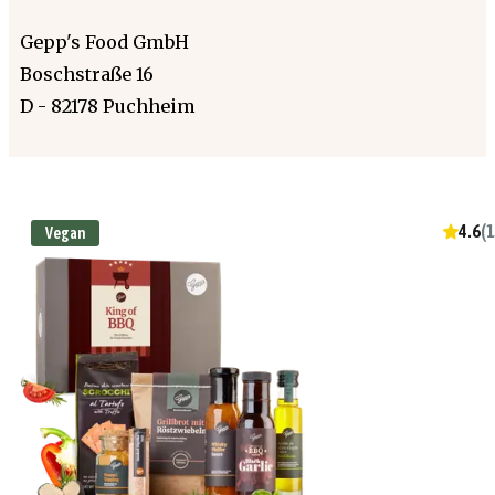
Gepp's Food GmbH
Boschstraße 16
D - 82178 Puchheim
4.6
(
1
Vegan