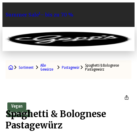
Summer Sale¹– bis zu 70 %
0
Alle
Spaghetti & Bolognese
Sortiment
Pastagewürze
Gewürze
Pastagewürz
Vegan
Spaghetti & Bolognese
Glutenfrei
Pastagewürz