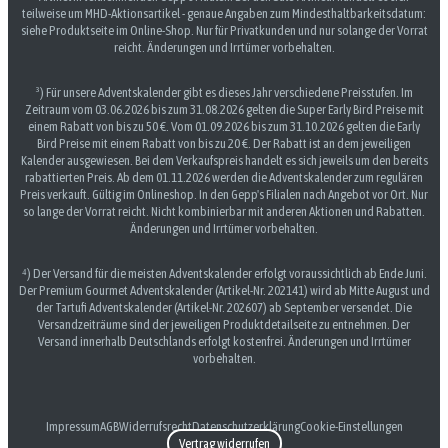
teilweise um MHD-Aktionsartikel - genaue Angaben zum Mindesthaltbarkeitsdatum:
siehe Produktseite im Online-Shop. Nur für Privatkunden und nur solange der Vorrat
reicht. Änderungen und Irrtümer vorbehalten.
³) Für unsere Adventskalender gibt es dieses Jahr verschiedene Preisstufen. Im
Zeitraum vom 03.06.2026 bis zum 31.08.2026 gelten die Super Early Bird Preise mit
einem Rabatt von bis zu 50 €. Vom 01.09.2026 bis zum 31.10.2026 gelten die Early
Bird Preise mit einem Rabatt von bis zu 20 €. Der Rabatt ist an dem jeweiligen
Kalender ausgewiesen. Bei dem Verkaufspreis handelt es sich jeweils um den bereits
rabattierten Preis. Ab dem 01.11.2026 werden die Adventskalender zum regulären
Preis verkauft. Gültig im Onlineshop. In den Gepp's Filialen nach Angebot vor Ort. Nur
so lange der Vorrat reicht. Nicht kombinierbar mit anderen Aktionen und Rabatten.
Änderungen und Irrtümer vorbehalten.
⁴) Der Versand für die meisten Adventskalender erfolgt voraussichtlich ab Ende Juni.
Der Premium Gourmet Adventskalender (Artikel-Nr. 202141) wird ab Mitte August und
der Tartufi Adventskalender (Artikel-Nr. 202607) ab September versendet. Die
Versandzeiträume sind der jeweiligen Produktdetailseite zu entnehmen. Der
Versand innerhalb Deutschlands erfolgt kostenfrei. Änderungen und Irrtümer
vorbehalten.
Impressum
AGB
Widerrufsrecht
Datenschutzerklärung
Cookie-Einstellungen
Vertrag widerrufen