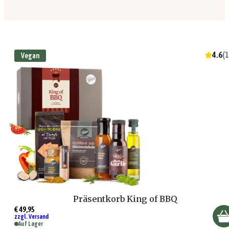
4.6
(
1
Vegan
Präsentkorb King of BBQ
€ 49,95
zzgl. Versand
Auf Lager