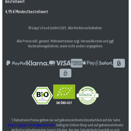
Bestellwert
4,95 € Mindestbestellwert
© Gepp’s Food GmbH 2025. Alle Rechte vorbehalten.
Alle Preise inkl. gesetzl. Mehrwertsteuer zzgl. Versandkosten und ggf.
Nachnahmegebühren, wenn nicht anders angegeben.
¹) Rabattiere Preise gelten nur auf gekennzeichnete Einzelartikel auf der Seite
https://gepps.de/angebote/sale
. Gültig im Online-Shop und auf gekennzeichnete
Artikel in teilnehmenden Gepp's Filialen. Bei den Sale-Artikeln handelt es sich