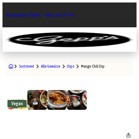
Summer Sale¹– bis zu 70 %
0
Sortiment
Alle Gewürze
Dips
Mango Chili Dip
Vegan