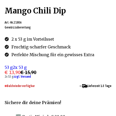
Mango Chili Dip
Art.-Nr.
21806
Gewürzzubereitung
2 x 53 g im Vorteilsset
Fruchtig-scharfer Geschmack
Perfekte Mischung für ein gewisses Extra
53 g
2x 53 g
€ 13,90
€ 15,90
2x 53 g
zzgl. Versand
Bald wieder verfügbar
Lieferzeit 1-3 Tage
Sichere dir deine Prämien!