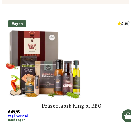
4.6
(
1
Vegan
Präsentkorb King of BBQ
€ 49,95
zzgl. Versand
Auf Lager