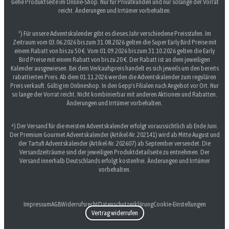
siehe Produktseite im Online-Shop. Nur für Privatkunden und nur solange der Vorrat
reicht. Änderungen und Irrtümer vorbehalten.
³) Für unsere Adventskalender gibt es dieses Jahr verschiedene Preisstufen. Im
Zeitraum vom 03.06.2026 bis zum 31.08.2026 gelten die Super Early Bird Preise mit
einem Rabatt von bis zu 50 €. Vom 01.09.2026 bis zum 31.10.2026 gelten die Early
Bird Preise mit einem Rabatt von bis zu 20 €. Der Rabatt ist an dem jeweiligen
Kalender ausgewiesen. Bei dem Verkaufspreis handelt es sich jeweils um den bereits
rabattierten Preis. Ab dem 01.11.2026 werden die Adventskalender zum regulären
Preis verkauft. Gültig im Onlineshop. In den Gepp's Filialen nach Angebot vor Ort. Nur
so lange der Vorrat reicht. Nicht kombinierbar mit anderen Aktionen und Rabatten.
Änderungen und Irrtümer vorbehalten.
⁴) Der Versand für die meisten Adventskalender erfolgt voraussichtlich ab Ende Juni.
Der Premium Gourmet Adventskalender (Artikel-Nr. 202141) wird ab Mitte August und
der Tartufi Adventskalender (Artikel-Nr. 202607) ab September versendet. Die
Versandzeiträume sind der jeweiligen Produktdetailseite zu entnehmen. Der
Versand innerhalb Deutschlands erfolgt kostenfrei. Änderungen und Irrtümer
vorbehalten.
Impressum
AGB
Widerrufsrecht
Datenschutzerklärung
Cookie-Einstellungen
Vertrag widerrufen