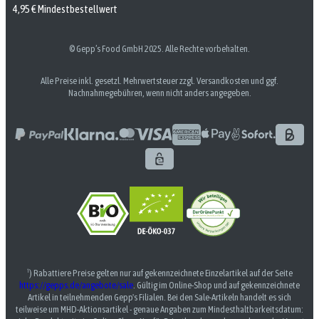
4,95 € Mindestbestellwert
© Gepp’s Food GmbH 2025. Alle Rechte vorbehalten.
Alle Preise inkl. gesetzl. Mehrwertsteuer zzgl. Versandkosten und ggf.
Nachnahmegebühren, wenn nicht anders angegeben.
¹) Rabattiere Preise gelten nur auf gekennzeichnete Einzelartikel auf der Seite
https://gepps.de/angebote/sale
. Gültig im Online-Shop und auf gekennzeichnete
Artikel in teilnehmenden Gepp's Filialen. Bei den Sale-Artikeln handelt es sich
teilweise um MHD-Aktionsartikel - genaue Angaben zum Mindesthaltbarkeitsdatum: