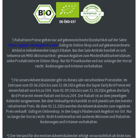
¹) Rabattiere Preise gelten nur auf gekennzeichnete Einzelartikel auf der Seite
https://gepps.de/angebote/sale
. Gültig im Online-Shop und auf gekennzeichnete
Artikel in teilnehmenden Gepp's Filialen. Bei den Sale-Artikeln handelt es sich
teilweise um MHD-Aktionsartikel - genaue Angaben zum Mindesthaltbarkeitsdatum:
siehe Produktseite im Online-Shop. Nur für Privatkunden und nur solange der Vorrat
reicht. Änderungen und Irrtümer vorbehalten.
³) Für unsere Adventskalender gibt es dieses Jahr verschiedene Preisstufen. Im
Zeitraum vom 03.06.2026 bis zum 31.08.2026 gelten die Super Early Bird Preise mit
einem Rabatt von bis zu 50 €. Vom 01.09.2026 bis zum 31.10.2026 gelten die Early
Bird Preise mit einem Rabatt von bis zu 20 €. Der Rabatt ist an dem jeweiligen
Kalender ausgewiesen. Bei dem Verkaufspreis handelt es sich jeweils um den bereits
rabattierten Preis. Ab dem 01.11.2026 werden die Adventskalender zum regulären
Preis verkauft. Gültig im Onlineshop. In den Gepp's Filialen nach Angebot vor Ort. Nur
so lange der Vorrat reicht. Nicht kombinierbar mit anderen Aktionen und Rabatten.
Änderungen und Irrtümer vorbehalten.
⁴) Der Versand für die meisten Adventskalender erfolgt voraussichtlich ab Ende Juni.