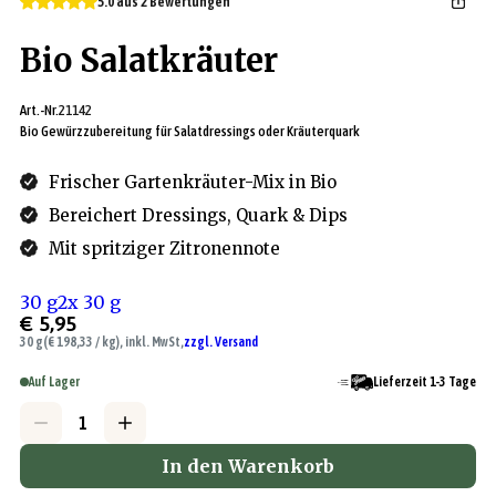
5.0 aus 2 Bewertungen
Bio Salatkräuter
Art.-Nr.
21142
Bio Gewürzzubereitung für Salatdressings oder Kräuterquark
Frischer Gartenkräuter-Mix in Bio
Bereichert Dressings, Quark & Dips
Mit spritziger Zitronennote
30 g
2x 30 g
€ 5,95
30 g
(€ 198,33 / kg), inkl. MwSt,
zzgl. Versand
Auf Lager
Lieferzeit 1-3 Tage
In den Warenkorb