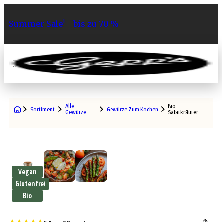
Summer Sale¹– bis zu 70 %
0
Alle
Bio
Sortiment
Gewürze Zum Kochen
Gewürze
Salatkräuter
Vegan
Glutenfrei
Bio