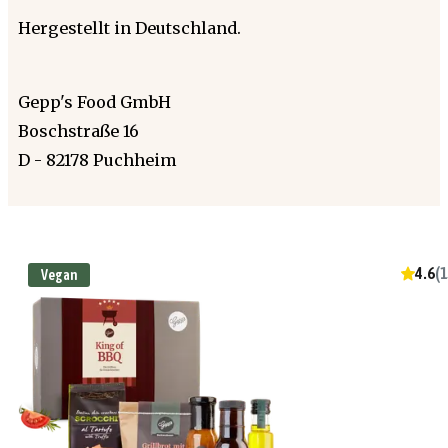
Hergestellt in Deutschland.
Gepp's Food GmbH
Boschstraße 16
D - 82178 Puchheim
4.6
(
1
Vegan