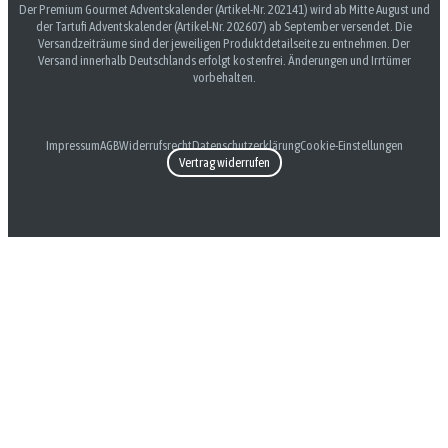
Der Premium Gourmet Adventskalender (Artikel-Nr. 202141) wird ab Mitte August und
der Tartufi Adventskalender (Artikel-Nr. 202607) ab September versendet. Die
Versandzeiträume sind der jeweiligen Produktdetailseite zu entnehmen. Der
Versand innerhalb Deutschlands erfolgt kostenfrei. Änderungen und Irrtümer
vorbehalten.
Impressum
AGB
Widerrufsrecht
Datenschutzerklärung
Cookie-Einstellungen
Vertrag widerrufen