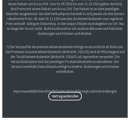
einem Rabatt von bis zu 50 €. Vom 01.09.2026 bis zum 31.10.2026 gelten die Early
Bird Preise mit einem Rabatt von bis zu 20 €. Der Rabatt ist an dem jeweiligen
Kalender ausgewiesen. Bei dem Verkaufspreis handelt es sich jeweils um den bereits
rabattierten Preis. Ab dem 01.11.2026 werden die Adventskalender zum regulären
Preis verkauft. Gültig im Onlineshop. In den Gepp's Filialen nach Angebot vor Ort. Nur
so lange der Vorrat reicht. Nicht kombinierbar mit anderen Aktionen und Rabatten.
Änderungen und Irrtümer vorbehalten.
⁴) Der Versand für die meisten Adventskalender erfolgt voraussichtlich ab Ende Juni.
Der Premium Gourmet Adventskalender (Artikel-Nr. 202141) wird ab Mitte August und
der Tartufi Adventskalender (Artikel-Nr. 202607) ab September versendet. Die
Versandzeiträume sind der jeweiligen Produktdetailseite zu entnehmen. Der
Versand innerhalb Deutschlands erfolgt kostenfrei. Änderungen und Irrtümer
vorbehalten.
Impressum
AGB
Widerrufsrecht
Datenschutzerklärung
Cookie-Einstellungen
Vertrag widerrufen