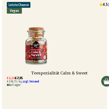
4.5
(
Letzte Chance
Vegan
Teespezialität Calm & Sweet
€ 6,36
€ 7,95
€ 198,75 / kg,
zzgl. Versand
Auf Lager