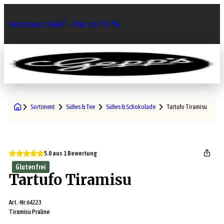
Summer Sale¹– bis zu 70 %
0
Sortiment
Süßes & Tee
Süßes & Schokolade
Tartufo Tiramisu
5.0 aus 1 Bewertung
Glutenfrei
Tartufo Tiramisu
Art.-Nr.
64223
Tiramisu Praline