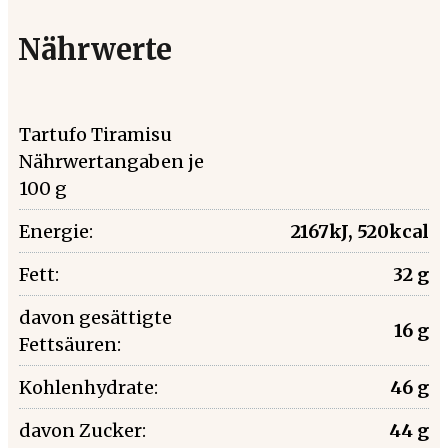
Nährwerte
Tartufo Tiramisu
Nährwertangaben je
100 g
Energie:
2167kJ, 520kcal
Fett:
32 g
davon gesättigte
16 g
Fettsäuren:
Kohlenhydrate:
46 g
davon Zucker:
44 g