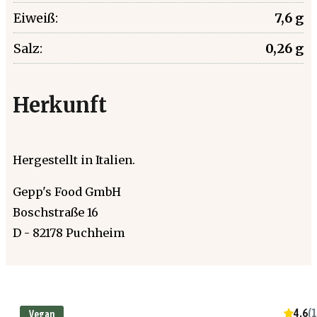
Eiweiß:
7,6 g
Salz:
0,26 g
Herkunft
Hergestellt in Italien.
Gepp's Food GmbH
Boschstraße 16
D - 82178 Puchheim
4.6
(
1
Vegan