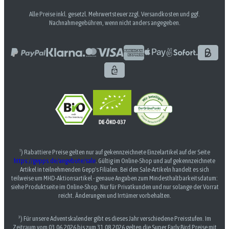
Alle Preise inkl. gesetzl. Mehrwertsteuer zzgl. Versandkosten und ggf.
Nachnahmegebühren, wenn nicht anders angegeben.
¹) Rabattiere Preise gelten nur auf gekennzeichnete Einzelartikel auf der Seite
https://gepps.de/angebote/sale
. Gültig im Online-Shop und auf gekennzeichnete
Artikel in teilnehmenden Gepp's Filialen. Bei den Sale-Artikeln handelt es sich
teilweise um MHD-Aktionsartikel - genaue Angaben zum Mindesthaltbarkeitsdatum:
siehe Produktseite im Online-Shop. Nur für Privatkunden und nur solange der Vorrat
reicht. Änderungen und Irrtümer vorbehalten.
³) Für unsere Adventskalender gibt es dieses Jahr verschiedene Preisstufen. Im
Zeitraum vom 03.06.2026 bis zum 31.08.2026 gelten die Super Early Bird Preise mit