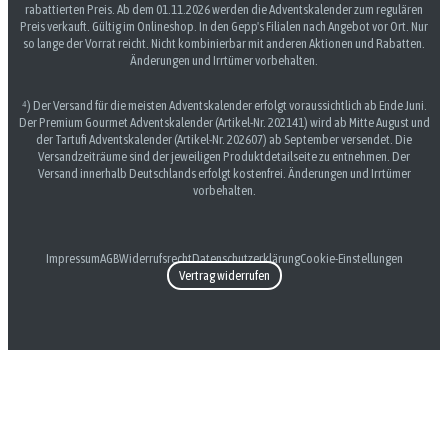
rabattierten Preis. Ab dem 01.11.2026 werden die Adventskalender zum regulären
Preis verkauft. Gültig im Onlineshop. In den Gepp's Filialen nach Angebot vor Ort. Nur
so lange der Vorrat reicht. Nicht kombinierbar mit anderen Aktionen und Rabatten.
Änderungen und Irrtümer vorbehalten.
⁴) Der Versand für die meisten Adventskalender erfolgt voraussichtlich ab Ende Juni.
Der Premium Gourmet Adventskalender (Artikel-Nr. 202141) wird ab Mitte August und
der Tartufi Adventskalender (Artikel-Nr. 202607) ab September versendet. Die
Versandzeiträume sind der jeweiligen Produktdetailseite zu entnehmen. Der
Versand innerhalb Deutschlands erfolgt kostenfrei. Änderungen und Irrtümer
vorbehalten.
Impressum
AGB
Widerrufsrecht
Datenschutzerklärung
Cookie-Einstellungen
Vertrag widerrufen