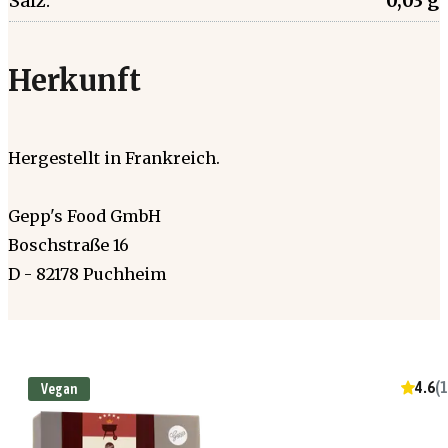
Salz:
0,03 g
Herkunft
Hergestellt in Frankreich.
Gepp's Food GmbH
Boschstraße 16
D - 82178 Puchheim
4.6
(
1
Vegan