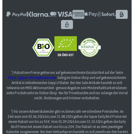
¹) Rabattiere Preise gelten nur auf gekennzeichnete Einzelartikel auf der Seite
https://gepps.de/angebote/sale
. Gültig im Online-Shop und auf gekennzeichnete
Artikel in teilnehmenden Gepp's Filialen. Bei den Sale-Artikeln handelt es sich
teilweise um MHD-Aktionsartikel - genaue Angaben zum Mindesthaltbarkeitsdatum:
siehe Produktseite im Online-Shop. Nur für Privatkunden und nur solange der Vorrat
reicht. Änderungen und Irrtümer vorbehalten.
³) Für unsere Adventskalender gibt es dieses Jahr verschiedene Preisstufen. Im
Zeitraum vom 03.06.2026 bis zum 31.08.2026 gelten die Super Early Bird Preise mit
einem Rabatt von bis zu 50 €. Vom 01.09.2026 bis zum 31.10.2026 gelten die Early
Bird Preise mit einem Rabatt von bis zu 20 €. Der Rabatt ist an dem jeweiligen
Kalender ausgewiesen. Bei dem Verkaufspreis handelt es sich jeweils um den bereits