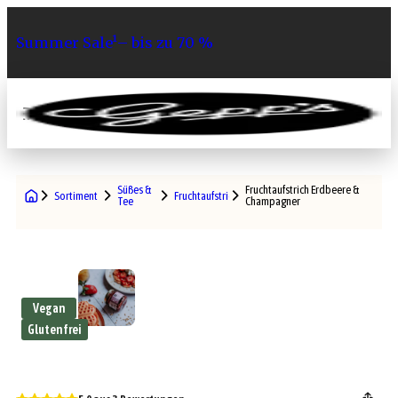
Summer Sale¹– bis zu 70 %
0
Süßes &
Fruchtaufstrich Erdbeere &
Sortiment
Fruchtaufstriche
Tee
Champagner
Vegan
Glutenfrei