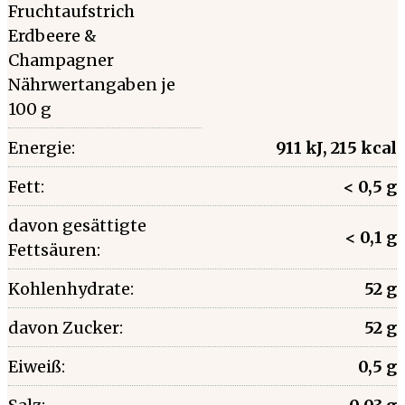
Fruchtaufstrich
Erdbeere &
Champagner
Nährwertangaben je
100 g
Energie:
911 kJ, 215 kcal
Fett:
< 0,5 g
davon gesättigte
< 0,1 g
Fettsäuren:
Kohlenhydrate:
52 g
davon Zucker:
52 g
Eiweiß:
0,5 g