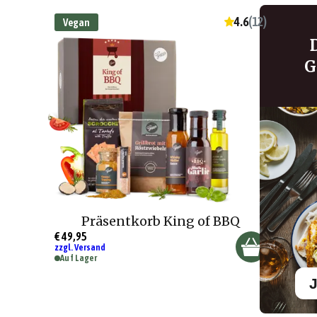
4.6
(
12
)
Vegan
G
Präsentkorb King of BBQ
€ 49,95
zzgl. Versand
Auf Lager
J