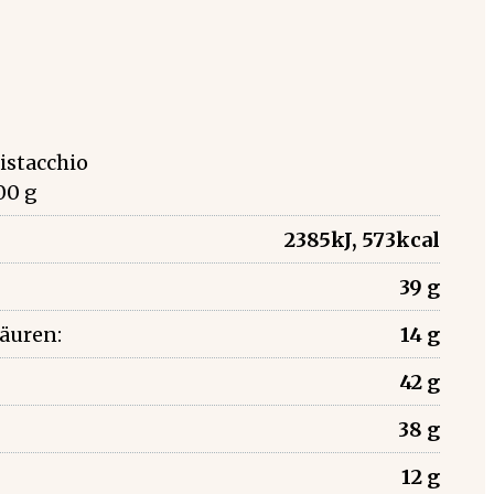
Pistacchio
00 g
2385kJ, 573kcal
39 g
säuren:
14 g
42 g
38 g
12 g