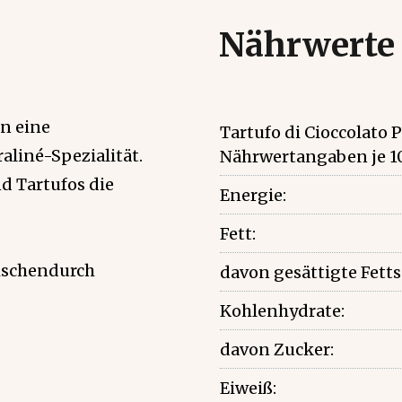
Nährwerte
n eine
Tartufo di Cioccolato 
aliné-Spezialität.
Nährwertangaben je 1
nd Tartufos die
Energie:
Fett:
wischendurch
davon gesättigte Fett
Kohlenhydrate:
davon Zucker:
Eiweiß: