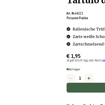
Tartufo d
Art.-Nr.
64221
Pistazien Praline
Italienische Trüf
Zarte weiße Sch
Zartschmelzend 
€ 1,95
14 g
(€ 139,29 / kg), inkl. MwSt,
zz
Auf Lager