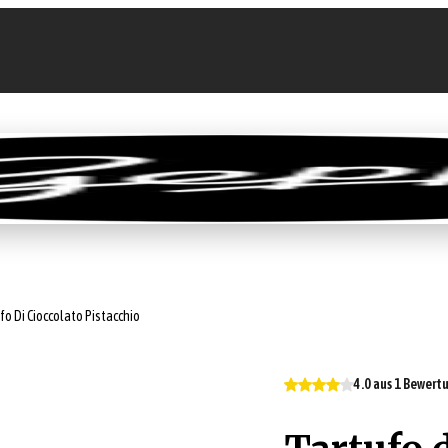
llen
Feinkost-Abo
Firmenkunden
Sale
fo Di Cioccolato Pistacchio
4.0 aus 1 Bewert