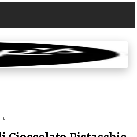
0
€ 0,00
ung