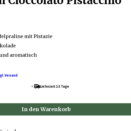
i Cioccolato Pistacchio
felpraline mit Pistazie
okolade
und aromatisch
gl. Versand
Lieferzeit 1-3 Tage
In den Warenkorb