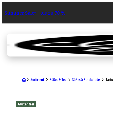
Summer Sale¹– bis zu 70 %
Sortiment
Geschenke
Gri
Sortiment
Süßes & Tee
Süßes & Schokolade
Tartu
Glutenfrei