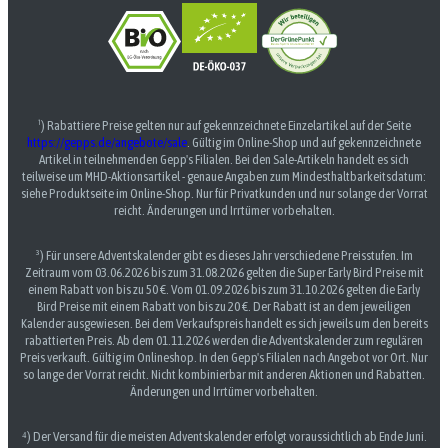
¹) Rabattiere Preise gelten nur auf gekennzeichnete Einzelartikel auf der Seite
https://gepps.de/angebote/sale
. Gültig im Online-Shop und auf gekennzeichnete
Artikel in teilnehmenden Gepp's Filialen. Bei den Sale-Artikeln handelt es sich
teilweise um MHD-Aktionsartikel - genaue Angaben zum Mindesthaltbarkeitsdatum:
siehe Produktseite im Online-Shop. Nur für Privatkunden und nur solange der Vorrat
reicht. Änderungen und Irrtümer vorbehalten.
³) Für unsere Adventskalender gibt es dieses Jahr verschiedene Preisstufen. Im
Zeitraum vom 03.06.2026 bis zum 31.08.2026 gelten die Super Early Bird Preise mit
einem Rabatt von bis zu 50 €. Vom 01.09.2026 bis zum 31.10.2026 gelten die Early
Bird Preise mit einem Rabatt von bis zu 20 €. Der Rabatt ist an dem jeweiligen
Kalender ausgewiesen. Bei dem Verkaufspreis handelt es sich jeweils um den bereits
rabattierten Preis. Ab dem 01.11.2026 werden die Adventskalender zum regulären
Preis verkauft. Gültig im Onlineshop. In den Gepp's Filialen nach Angebot vor Ort. Nur
so lange der Vorrat reicht. Nicht kombinierbar mit anderen Aktionen und Rabatten.
Änderungen und Irrtümer vorbehalten.
⁴) Der Versand für die meisten Adventskalender erfolgt voraussichtlich ab Ende Juni.