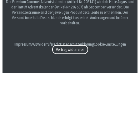
Der Premium Gourmet Adventskalender (Artikel-Nr. 202141) wird ab Mitte August und
der Tartufi Adventskalender (Artikel-Nr. 202607) ab September versendet. Die
Versandzeiträume sind der jeweiligen Produktdetailseite zu entnehmen. Der
Versand innerhalb Deutschlands erfolgt kostenfrei. Änderungen und Irrtümer
vorbehalten.
Impressum
AGB
Widerrufsrecht
Datenschutzerklärung
Cookie-Einstellungen
Vertrag widerrufen