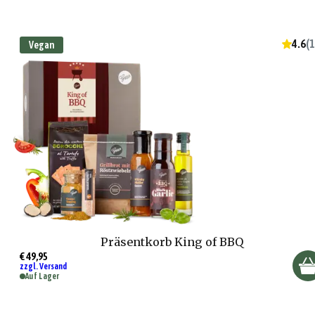
4.6
(
1
Vegan
Präsentkorb King of BBQ
€ 49,95
zzgl. Versand
Auf Lager