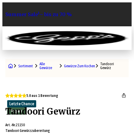
Summer Sale¹– bis zu 70 %
0
Alle
Tandoori
Sortiment
Gewürze Zum Kochen
Gewürze
Gewürz
5.0 aus 1 Bewertung
Letzte Chance
Tandoori Gewürz
Vegan
Art.-Nr.
21150
Tandoori Gewürzzubereitung