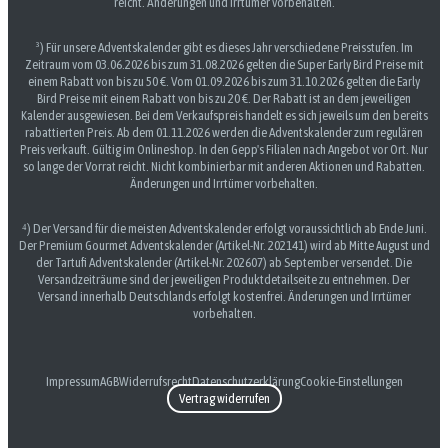
reicht. Änderungen und Irrtümer vorbehalten.
³) Für unsere Adventskalender gibt es dieses Jahr verschiedene Preisstufen. Im
Zeitraum vom 03.06.2026 bis zum 31.08.2026 gelten die Super Early Bird Preise mit
einem Rabatt von bis zu 50 €. Vom 01.09.2026 bis zum 31.10.2026 gelten die Early
Bird Preise mit einem Rabatt von bis zu 20 €. Der Rabatt ist an dem jeweiligen
Kalender ausgewiesen. Bei dem Verkaufspreis handelt es sich jeweils um den bereits
rabattierten Preis. Ab dem 01.11.2026 werden die Adventskalender zum regulären
Preis verkauft. Gültig im Onlineshop. In den Gepp's Filialen nach Angebot vor Ort. Nur
so lange der Vorrat reicht. Nicht kombinierbar mit anderen Aktionen und Rabatten.
Änderungen und Irrtümer vorbehalten.
⁴) Der Versand für die meisten Adventskalender erfolgt voraussichtlich ab Ende Juni.
Der Premium Gourmet Adventskalender (Artikel-Nr. 202141) wird ab Mitte August und
der Tartufi Adventskalender (Artikel-Nr. 202607) ab September versendet. Die
Versandzeiträume sind der jeweiligen Produktdetailseite zu entnehmen. Der
Versand innerhalb Deutschlands erfolgt kostenfrei. Änderungen und Irrtümer
vorbehalten.
Impressum
AGB
Widerrufsrecht
Datenschutzerklärung
Cookie-Einstellungen
Vertrag widerrufen