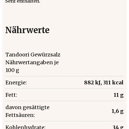
Senf enthalten.
Nährwerte
Tandoori Gewürzsalz
Nährwertangaben je
100 g
Energie:
882 kJ, 311 kcal
Fett:
11 g
davon gesättigte
1,6 g
Fettsäuren:
Kohlenhydrate:
34 g