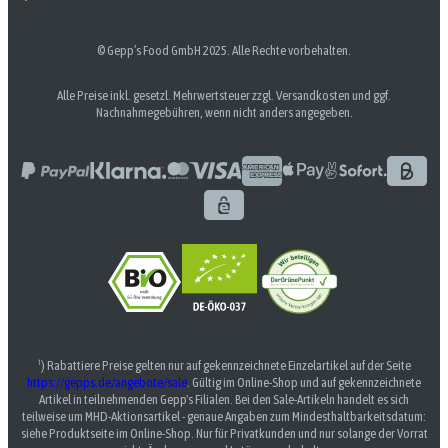
© Gepp’s Food GmbH 2025. Alle Rechte vorbehalten.
Alle Preise inkl. gesetzl. Mehrwertsteuer zzgl. Versandkosten und ggf.
Nachnahmegebühren, wenn nicht anders angegeben.
¹) Rabattiere Preise gelten nur auf gekennzeichnete Einzelartikel auf der Seite
https://gepps.de/angebote/sale
. Gültig im Online-Shop und auf gekennzeichnete
Artikel in teilnehmenden Gepp's Filialen. Bei den Sale-Artikeln handelt es sich
teilweise um MHD-Aktionsartikel - genaue Angaben zum Mindesthaltbarkeitsdatum:
siehe Produktseite im Online-Shop. Nur für Privatkunden und nur solange der Vorrat