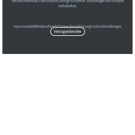
Versand innerhalb Deutschlands erfolgt kostenfrei. Änderungen und Irrtümer
vorbehalten.
Impressum
AGB
Widerrufsrecht
Datenschutzerklärung
Cookie-Einstellungen
Vertrag widerrufen