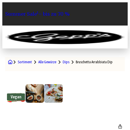
Summer Sale¹– bis zu 70 %
0
Sortiment
Alle Gewürze
Dips
Bruschetta Arrabbiata Dip
Vegan