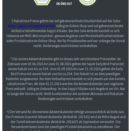
¹) Rabattiere Preise gelten nur auf gekennzeichnete Einzelartikel auf der Seite
https://gepps.de/angebote/sale
. Gültig im Online-Shop und auf gekennzeichnete
Artikel in teilnehmenden Gepp's Filialen. Bei den Sale-Artikeln handelt es sich
teilweise um MHD-Aktionsartikel - genaue Angaben zum Mindesthaltbarkeitsdatum:
siehe Produktseite im Online-Shop. Nur für Privatkunden und nur solange der Vorrat
reicht. Änderungen und Irrtümer vorbehalten.
³) Für unsere Adventskalender gibt es dieses Jahr verschiedene Preisstufen. Im
Zeitraum vom 03.06.2026 bis zum 31.08.2026 gelten die Super Early Bird Preise mit
einem Rabatt von bis zu 50 €. Vom 01.09.2026 bis zum 31.10.2026 gelten die Early
Bird Preise mit einem Rabatt von bis zu 20 €. Der Rabatt ist an dem jeweiligen
Kalender ausgewiesen. Bei dem Verkaufspreis handelt es sich jeweils um den bereits
rabattierten Preis. Ab dem 01.11.2026 werden die Adventskalender zum regulären
Preis verkauft. Gültig im Onlineshop. In den Gepp's Filialen nach Angebot vor Ort. Nur
so lange der Vorrat reicht. Nicht kombinierbar mit anderen Aktionen und Rabatten.
Änderungen und Irrtümer vorbehalten.
⁴) Der Versand für die meisten Adventskalender erfolgt voraussichtlich ab Ende Juni.
Der Premium Gourmet Adventskalender (Artikel-Nr. 202141) wird ab Mitte August und
der Tartufi Adventskalender (Artikel-Nr. 202607) ab September versendet. Die
Versandzeiträume sind der jeweiligen Produktdetailseite zu entnehmen. Der