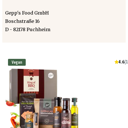
Gepp's Food GmbH
Boschstraße 16
D - 82178 Puchheim
4.6
(
1
Vegan