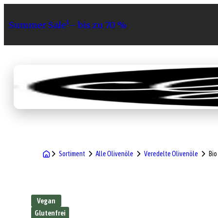
Summer Sale¹– bis zu 70 %
Sortiment
Geschenke
Gri
Sortiment
Alle Olivenöle
Veredelte Olivenöle
Bio
Vegan
Glutenfrei