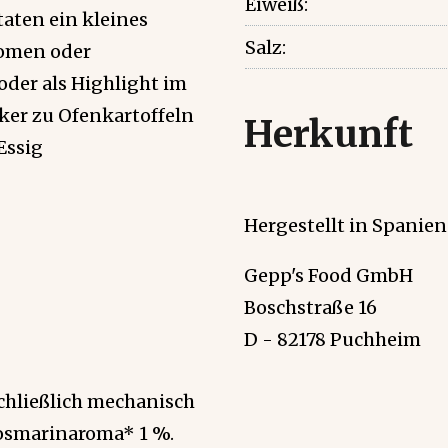
Eiweiß:
aten ein kleines
Salz:
romen oder
oder als Highlight im
cker zu Ofenkartoffeln
Herkunft
Essig
Hergestellt in Spanien
Gepp's Food GmbH
Boschstraße 16
D - 82178 Puchheim
schließlich mechanisch
osmarinaroma* 1 %.