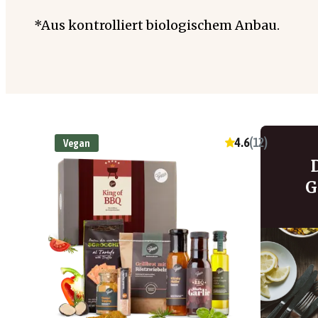
*Aus kontrolliert biologischem Anbau.
4.6
(
12
)
Vegan
G