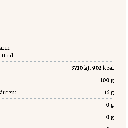
arin
00 ml
3710 kJ, 902 kcal
100 g
säuren:
16 g
0 g
0 g