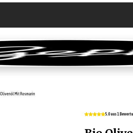
llen
Feinkost-Abo
Firmenkunden
Sale
 Olivenöl Mit Rosmarin
5.0 aus 1 Bewert