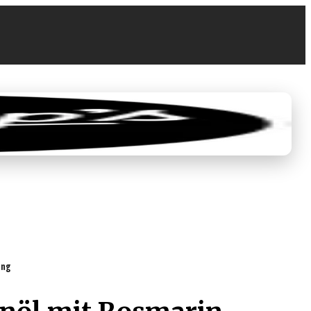
0
€ 0,00
ung