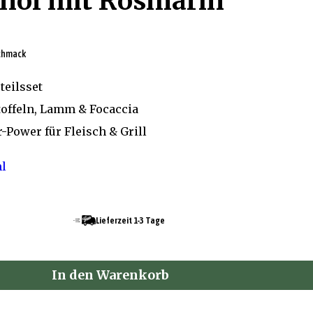
enöl mit Rosmarin
schmack
teilsset
toffeln, Lamm & Focaccia
-Power für Fleisch & Grill
l
Lieferzeit 1-3 Tage
In den Warenkorb