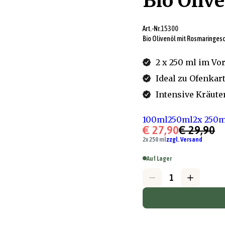
Bio Oliv
Art.-Nr.
15300
Bio Olivenöl mit Rosmaringe
2 x 250 ml im Vor
Ideal zu Ofenkar
Intensive Kräuter
100ml
250ml
2x 250m
€ 27,90
€ 29,90
2x 250 ml
zzgl. Versand
Auf Lager