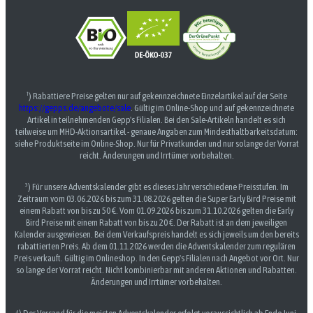
¹) Rabattiere Preise gelten nur auf gekennzeichnete Einzelartikel auf der Seite
https://gepps.de/angebote/sale
. Gültig im Online-Shop und auf gekennzeichnete
Artikel in teilnehmenden Gepp's Filialen. Bei den Sale-Artikeln handelt es sich
teilweise um MHD-Aktionsartikel - genaue Angaben zum Mindesthaltbarkeitsdatum:
siehe Produktseite im Online-Shop. Nur für Privatkunden und nur solange der Vorrat
reicht. Änderungen und Irrtümer vorbehalten.
³) Für unsere Adventskalender gibt es dieses Jahr verschiedene Preisstufen. Im
Zeitraum vom 03.06.2026 bis zum 31.08.2026 gelten die Super Early Bird Preise mit
einem Rabatt von bis zu 50 €. Vom 01.09.2026 bis zum 31.10.2026 gelten die Early
Bird Preise mit einem Rabatt von bis zu 20 €. Der Rabatt ist an dem jeweiligen
Kalender ausgewiesen. Bei dem Verkaufspreis handelt es sich jeweils um den bereits
rabattierten Preis. Ab dem 01.11.2026 werden die Adventskalender zum regulären
Preis verkauft. Gültig im Onlineshop. In den Gepp's Filialen nach Angebot vor Ort. Nur
so lange der Vorrat reicht. Nicht kombinierbar mit anderen Aktionen und Rabatten.
Änderungen und Irrtümer vorbehalten.