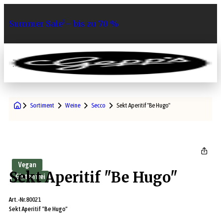
Summer Sale¹– bis zu 70 %
0
Sortiment
Weine
Secco
Sekt Aperitif "Be Hugo"
Vegan
Sekt Aperitif "Be Hugo"
Glutenfrei
Art.-Nr.
80021
Sekt Aperitif "Be Hugo"