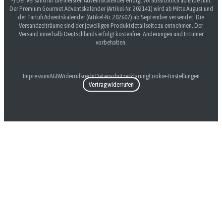
⁴) Der Versand für die meisten Adventskalender erfolgt voraussichtlich ab Ende Juni.
Der Premium Gourmet Adventskalender (Artikel-Nr. 202141) wird ab Mitte August und
der Tartufi Adventskalender (Artikel-Nr. 202607) ab September versendet. Die
Versandzeiträume sind der jeweiligen Produktdetailseite zu entnehmen. Der
Versand innerhalb Deutschlands erfolgt kostenfrei. Änderungen und Irrtümer
vorbehalten.
Impressum
AGB
Widerrufsrecht
Datenschutzerklärung
Cookie-Einstellungen
Vertrag widerrufen