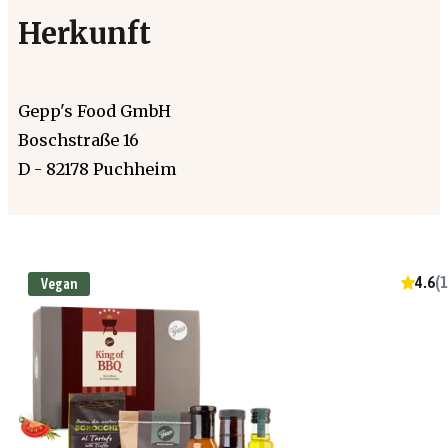
Herkunft
Gepp's Food GmbH
Boschstraße 16
D - 82178 Puchheim
4.6
(
1
Vegan