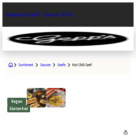
Summer Sale¹– bis zu 70 %
0
Sortiment
Saucen
Senfe
Hot Chili Senf
Vegan
Glutenfrei