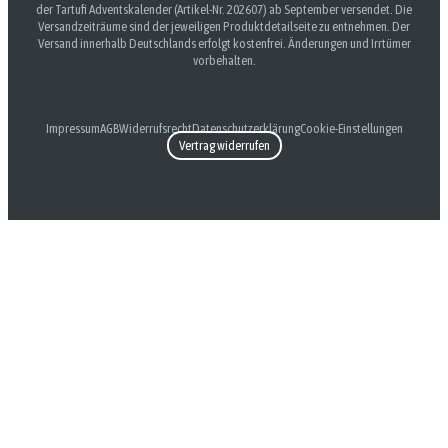
der Tartufi Adventskalender (Artikel-Nr. 202607) ab September versendet. Die
Versandzeiträume sind der jeweiligen Produktdetailseite zu entnehmen. Der
Versand innerhalb Deutschlands erfolgt kostenfrei. Änderungen und Irrtümer
vorbehalten.
Impressum
AGB
Widerrufsrecht
Datenschutzerklärung
Cookie-Einstellungen
Vertrag widerrufen