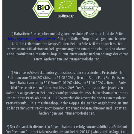
¹) Rabattiere Preise gelten nur auf gekennzeichnete Einzelartikel auf der Seite
https://gepps.de/angebote/sale
. Gültig im Online-Shop und auf gekennzeichnete
Artikel in teilnehmenden Gepp's Filialen. Bei den Sale-Artikeln handelt es sich
teilweise um MHD-Aktionsartikel - genaue Angaben zum Mindesthaltbarkeitsdatum:
siehe Produktseite im Online-Shop. Nur für Privatkunden und nur solange der Vorrat
reicht. Änderungen und Irrtümer vorbehalten.
³) Für unsere Adventskalender gibt es dieses Jahr verschiedene Preisstufen. Im
Zeitraum vom 03.06.2026 bis zum 31.08.2026 gelten die Super Early Bird Preise mit
einem Rabatt von bis zu 50 €. Vom 01.09.2026 bis zum 31.10.2026 gelten die Early
Bird Preise mit einem Rabatt von bis zu 20 €. Der Rabatt ist an dem jeweiligen
Kalender ausgewiesen. Bei dem Verkaufspreis handelt es sich jeweils um den bereits
rabattierten Preis. Ab dem 01.11.2026 werden die Adventskalender zum regulären
Preis verkauft. Gültig im Onlineshop. In den Gepp's Filialen nach Angebot vor Ort. Nur
so lange der Vorrat reicht. Nicht kombinierbar mit anderen Aktionen und Rabatten.
Änderungen und Irrtümer vorbehalten.
⁴) Der Versand für die meisten Adventskalender erfolgt voraussichtlich ab Ende Juni.
Der Premium Gourmet Adventskalender (Artikel-Nr. 202141) wird ab Mitte August und