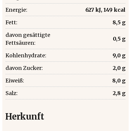
Energie:
627 kJ, 149 kcal
Fett:
8,5 g
davon gesättigte
0,5 g
Fettsäuren:
Kohlenhydrate:
9,0 g
davon Zucker:
2,0 g
Eiweiß:
8,0 g
Salz:
2,8 g
Herkunft