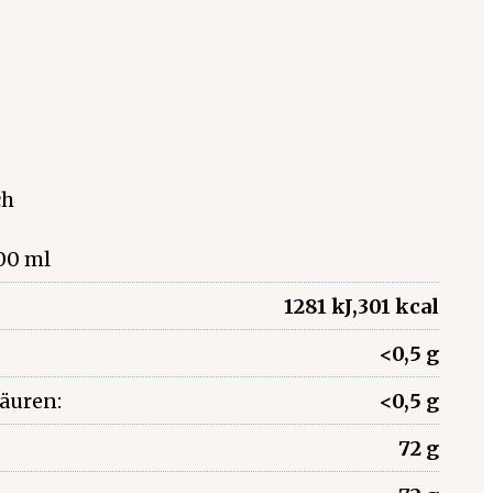
ch
00 ml
1281 kJ,301 kcal
<0,5 g
säuren:
<0,5 g
72 g