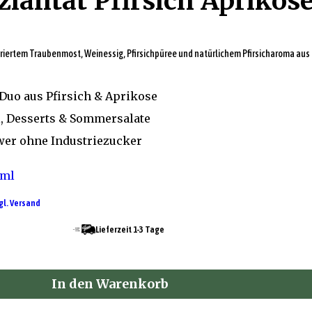
ialität Pfirsich Aprikos
riertem Traubenmost, Weinessig, Pfirsichpüree und natürlichem Pfirsicharoma aus 
Duo aus Pfirsich & Aprikose
l, Desserts & Sommersalate
wer ohne Industriezucker
 ml
gl. Versand
Lieferzeit 1-3 Tage
In den Warenkorb