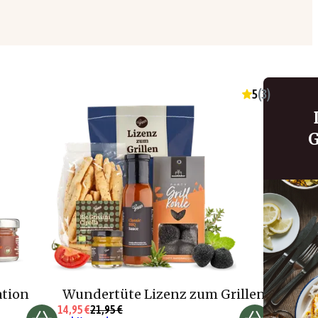
5
(
3
)
G
ation
Wundertüte Lizenz zum Grillen
14,95 €
21,95 €