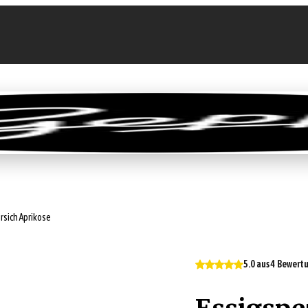
llen
Feinkost-Abo
Firmenkunden
Sale
irsich Aprikose
5.0 aus 4 Bewer