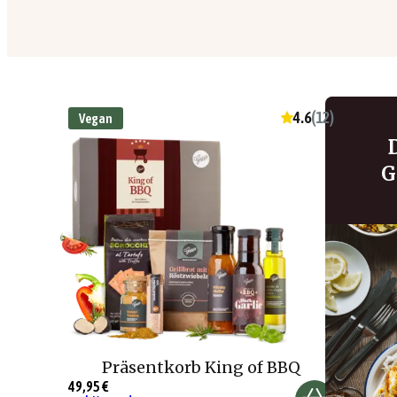
4.6
(
12
)
Vegan
G
Präsentkorb King of BBQ
49,95 €