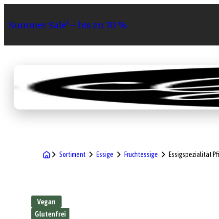
Summer Sale¹– bis zu 70 %
Sortiment
Geschenke
Gri
Sortiment
Essige
Fruchtessige
Essigspezialität Pf
Vegan
Glutenfrei