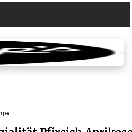
0
0,00 €
tungen