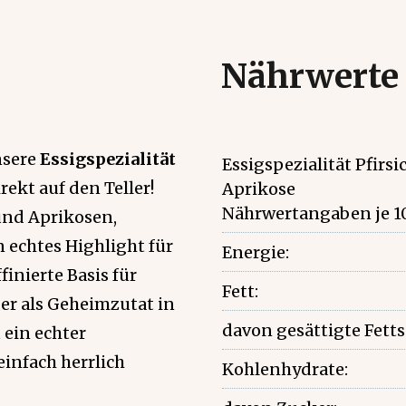
Nährwerte
nsere
Essigspezialität
Essigspezialität Pfirsi
ekt auf den Teller!
Aprikose
Nährwertangaben je 1
und Aprikosen,
n echtes Highlight für
Energie:
ffinierte Basis für
Fett:
der als Geheimzutat in
davon gesättigte Fett
 ein echter
einfach herrlich
Kohlenhydrate: