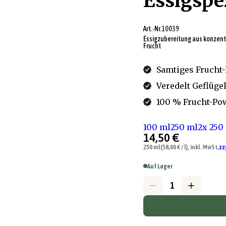
Essigspez
Art.-Nr.
10039
Essigzubereitung aus konzent
Frucht
Samtiges Frucht-
Veredelt Geflüge
100 % Frucht-Po
100 ml
250 ml
2x 250
14,50 €
250 ml
(58,00 € / l), inkl. MwSt,
zz
Auf Lager