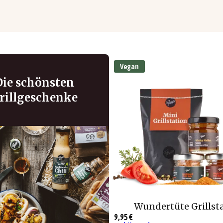
Vegan
Die schönsten
rillgeschenke
Wundertüte Grillst
9,95 €