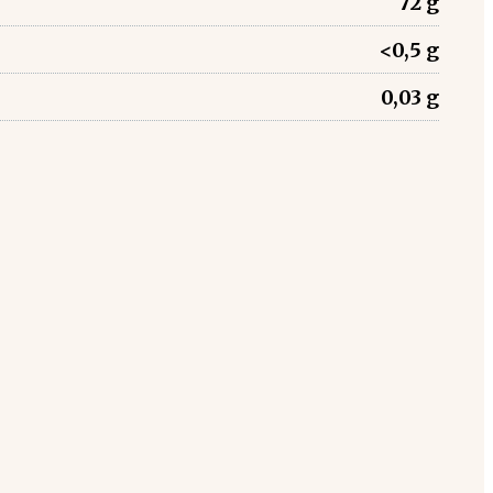
72 g
<0,5 g
0,03 g