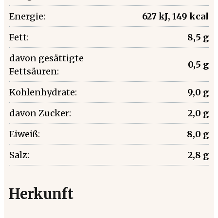
Energie:
627 kJ, 149 kcal
Fett:
8,5 g
davon gesättigte
0,5 g
Fettsäuren:
Kohlenhydrate:
9,0 g
davon Zucker:
2,0 g
Eiweiß:
8,0 g
Salz:
2,8 g
Herkunft