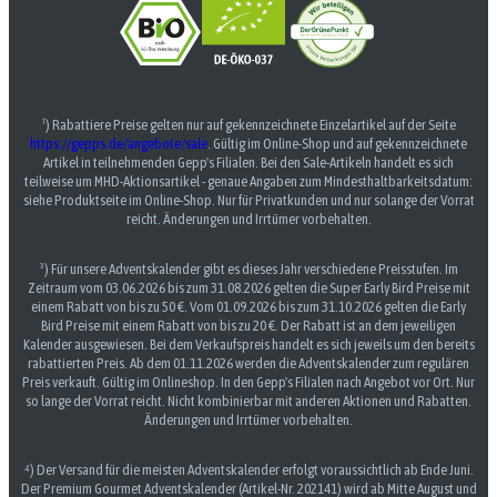
¹) Rabattiere Preise gelten nur auf gekennzeichnete Einzelartikel auf der Seite
https://gepps.de/angebote/sale
. Gültig im Online-Shop und auf gekennzeichnete
Artikel in teilnehmenden Gepp's Filialen. Bei den Sale-Artikeln handelt es sich
teilweise um MHD-Aktionsartikel - genaue Angaben zum Mindesthaltbarkeitsdatum:
siehe Produktseite im Online-Shop. Nur für Privatkunden und nur solange der Vorrat
reicht. Änderungen und Irrtümer vorbehalten.
³) Für unsere Adventskalender gibt es dieses Jahr verschiedene Preisstufen. Im
Zeitraum vom 03.06.2026 bis zum 31.08.2026 gelten die Super Early Bird Preise mit
einem Rabatt von bis zu 50 €. Vom 01.09.2026 bis zum 31.10.2026 gelten die Early
Bird Preise mit einem Rabatt von bis zu 20 €. Der Rabatt ist an dem jeweiligen
Kalender ausgewiesen. Bei dem Verkaufspreis handelt es sich jeweils um den bereits
rabattierten Preis. Ab dem 01.11.2026 werden die Adventskalender zum regulären
Preis verkauft. Gültig im Onlineshop. In den Gepp's Filialen nach Angebot vor Ort. Nur
so lange der Vorrat reicht. Nicht kombinierbar mit anderen Aktionen und Rabatten.
Änderungen und Irrtümer vorbehalten.
⁴) Der Versand für die meisten Adventskalender erfolgt voraussichtlich ab Ende Juni.
Der Premium Gourmet Adventskalender (Artikel-Nr. 202141) wird ab Mitte August und