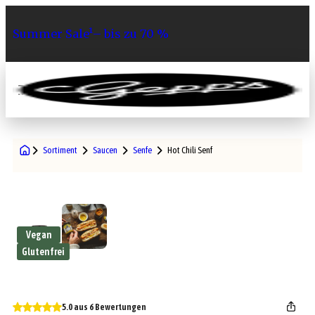
Summer Sale¹– bis zu 70 %
0
Sortiment
Saucen
Senfe
Hot Chili Senf
Vegan
Glutenfrei
5.0 aus 6 Bewertungen