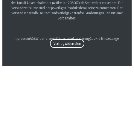
der Tartufi Adventskalender (Artikel-Nr. 202607) ab September versendet. Die
Versandzeiträume sind der jeweiligen Produktdetailseite zu entnehmen. Der
Versand innerhalb Deutschlands erfolgt kostenfrei. Änderungen und Irrtümer
vorbehalten.
Impressum
AGB
Widerrufsrecht
Datenschutzerklärung
Cookie-Einstellungen
Vertrag widerrufen