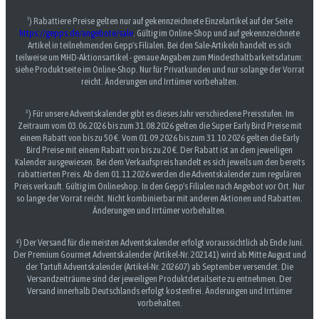
¹) Rabattiere Preise gelten nur auf gekennzeichnete Einzelartikel auf der Seite
https://gepps.de/angebote/sale
. Gültig im Online-Shop und auf gekennzeichnete
Artikel in teilnehmenden Gepp's Filialen. Bei den Sale-Artikeln handelt es sich
teilweise um MHD-Aktionsartikel - genaue Angaben zum Mindesthaltbarkeitsdatum:
siehe Produktseite im Online-Shop. Nur für Privatkunden und nur solange der Vorrat
reicht. Änderungen und Irrtümer vorbehalten.
³) Für unsere Adventskalender gibt es dieses Jahr verschiedene Preisstufen. Im
Zeitraum vom 03.06.2026 bis zum 31.08.2026 gelten die Super Early Bird Preise mit
einem Rabatt von bis zu 50 €. Vom 01.09.2026 bis zum 31.10.2026 gelten die Early
Bird Preise mit einem Rabatt von bis zu 20 €. Der Rabatt ist an dem jeweiligen
Kalender ausgewiesen. Bei dem Verkaufspreis handelt es sich jeweils um den bereits
rabattierten Preis. Ab dem 01.11.2026 werden die Adventskalender zum regulären
Preis verkauft. Gültig im Onlineshop. In den Gepp's Filialen nach Angebot vor Ort. Nur
so lange der Vorrat reicht. Nicht kombinierbar mit anderen Aktionen und Rabatten.
Änderungen und Irrtümer vorbehalten.
⁴) Der Versand für die meisten Adventskalender erfolgt voraussichtlich ab Ende Juni.
Der Premium Gourmet Adventskalender (Artikel-Nr. 202141) wird ab Mitte August und
der Tartufi Adventskalender (Artikel-Nr. 202607) ab September versendet. Die
Versandzeiträume sind der jeweiligen Produktdetailseite zu entnehmen. Der
Versand innerhalb Deutschlands erfolgt kostenfrei. Änderungen und Irrtümer
vorbehalten.