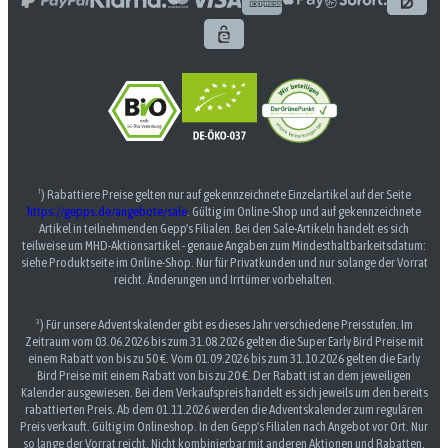
¹) Rabattiere Preise gelten nur auf gekennzeichnete Einzelartikel auf der Seite
https://gepps.de/angebote/sale
. Gültig im Online-Shop und auf gekennzeichnete
Artikel in teilnehmenden Gepp's Filialen. Bei den Sale-Artikeln handelt es sich
teilweise um MHD-Aktionsartikel - genaue Angaben zum Mindesthaltbarkeitsdatum:
siehe Produktseite im Online-Shop. Nur für Privatkunden und nur solange der Vorrat
reicht. Änderungen und Irrtümer vorbehalten.
³) Für unsere Adventskalender gibt es dieses Jahr verschiedene Preisstufen. Im
Zeitraum vom 03.06.2026 bis zum 31.08.2026 gelten die Super Early Bird Preise mit
einem Rabatt von bis zu 50 €. Vom 01.09.2026 bis zum 31.10.2026 gelten die Early
Bird Preise mit einem Rabatt von bis zu 20 €. Der Rabatt ist an dem jeweiligen
Kalender ausgewiesen. Bei dem Verkaufspreis handelt es sich jeweils um den bereits
rabattierten Preis. Ab dem 01.11.2026 werden die Adventskalender zum regulären
Preis verkauft. Gültig im Onlineshop. In den Gepp's Filialen nach Angebot vor Ort. Nur
so lange der Vorrat reicht. Nicht kombinierbar mit anderen Aktionen und Rabatten.