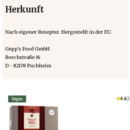
Herkunft
Nach eigener Rezeptur. Hergestellt in der EU.
Gepp's Food GmbH
Boschstraße 16
D - 82178 Puchheim
4.6
(
1
Vegan