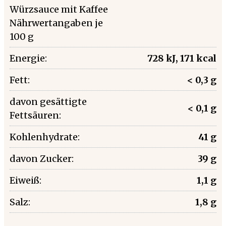
Würzsauce mit Kaffee
Nährwertangaben je
100 g
Energie:
728 kJ, 171 kcal
Fett:
< 0,3 g
davon gesättigte
< 0,1 g
Fettsäuren:
Kohlenhydrate:
41 g
davon Zucker:
39 g
Eiweiß:
1,1 g
Salz:
1,8 g