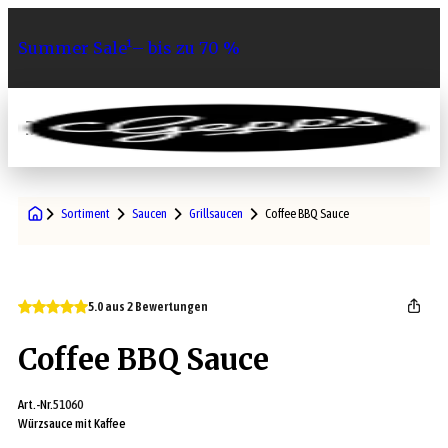
Summer Sale¹– bis zu 70 %
0
Sortiment
Saucen
Grillsaucen
Coffee BBQ Sauce
5.0 aus 2 Bewertungen
Coffee BBQ Sauce
Art.-Nr.
51060
Würzsauce mit Kaffee