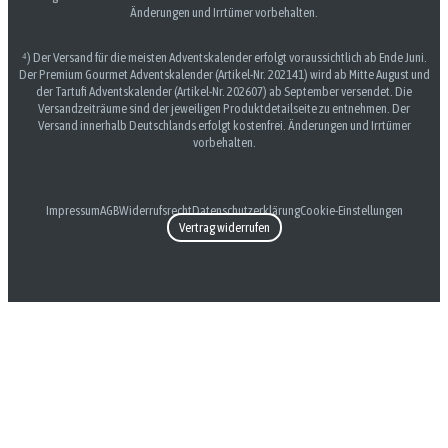
Änderungen und Irrtümer vorbehalten.
⁴) Der Versand für die meisten Adventskalender erfolgt voraussichtlich ab Ende Juni.
Der Premium Gourmet Adventskalender (Artikel-Nr. 202141) wird ab Mitte August und
der Tartufi Adventskalender (Artikel-Nr. 202607) ab September versendet. Die
Versandzeiträume sind der jeweiligen Produktdetailseite zu entnehmen. Der
Versand innerhalb Deutschlands erfolgt kostenfrei. Änderungen und Irrtümer
vorbehalten.
Impressum
AGB
Widerrufsrecht
Datenschutzerklärung
Cookie-Einstellungen
Vertrag widerrufen