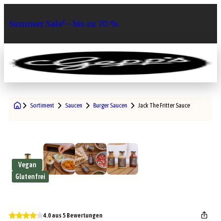
Summer Sale¹– bis zu 70 %
0
Sortiment
Saucen
Burger Saucen
Jack The Fritter Sauce
Vegan
Glutenfrei
4.0 aus 5 Bewertungen