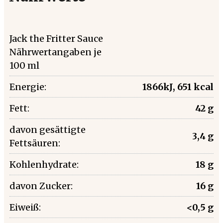
Jack the Fritter Sauce
Nährwertangaben je
100 ml
Energie:
1866kJ, 651 kcal
Fett:
42 g
davon gesättigte
3,4 g
Fettsäuren:
Kohlenhydrate:
18 g
davon Zucker:
16 g
Eiweiß:
<0,5 g