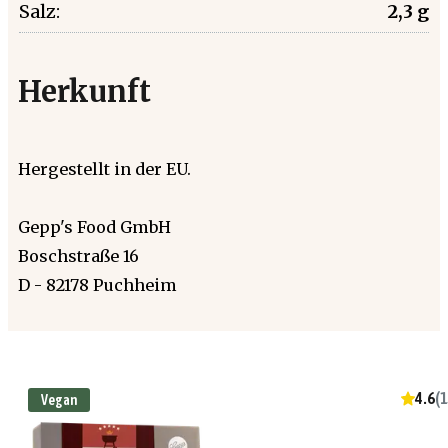
Salz:
2,3 g
Herkunft
Hergestellt in der EU.
Gepp's Food GmbH
Boschstraße 16
D - 82178 Puchheim
4.6
(
1
Vegan