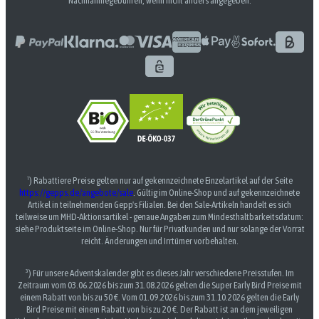
Nachnahmegebühren, wenn nicht anders angegeben.
¹) Rabattiere Preise gelten nur auf gekennzeichnete Einzelartikel auf der Seite
https://gepps.de/angebote/sale
. Gültig im Online-Shop und auf gekennzeichnete
Artikel in teilnehmenden Gepp's Filialen. Bei den Sale-Artikeln handelt es sich
teilweise um MHD-Aktionsartikel - genaue Angaben zum Mindesthaltbarkeitsdatum:
siehe Produktseite im Online-Shop. Nur für Privatkunden und nur solange der Vorrat
reicht. Änderungen und Irrtümer vorbehalten.
³) Für unsere Adventskalender gibt es dieses Jahr verschiedene Preisstufen. Im
Zeitraum vom 03.06.2026 bis zum 31.08.2026 gelten die Super Early Bird Preise mit
einem Rabatt von bis zu 50 €. Vom 01.09.2026 bis zum 31.10.2026 gelten die Early
Bird Preise mit einem Rabatt von bis zu 20 €. Der Rabatt ist an dem jeweiligen