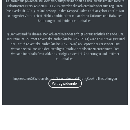
Kalender ausgewiesen. Bei dem Verkaufspreis handelt es sich jeweils um den bereits
rabattierten Preis. Ab dem 01.11.2026 werden die Adventskalender zum regulären
Preis verkauft. Gültig im Onlineshop. In den Gepp's Filialen nach Angebot vor Ort. Nur
so lange der Vorrat reicht. Nicht kombinierbar mit anderen Aktionen und Rabatten.
Änderungen und Irrtümer vorbehalten.
⁴) Der Versand für die meisten Adventskalender erfolgt voraussichtlich ab Ende Juni.
Der Premium Gourmet Adventskalender (Artikel-Nr. 202141) wird ab Mitte August und
der Tartufi Adventskalender (Artikel-Nr. 202607) ab September versendet. Die
Versandzeiträume sind der jeweiligen Produktdetailseite zu entnehmen. Der
Versand innerhalb Deutschlands erfolgt kostenfrei. Änderungen und Irrtümer
vorbehalten.
Impressum
AGB
Widerrufsrecht
Datenschutzerklärung
Cookie-Einstellungen
Vertrag widerrufen