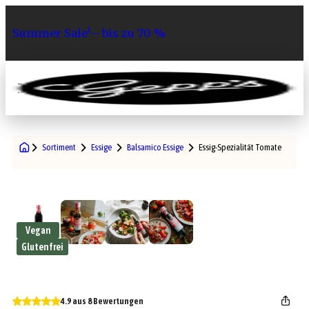
Summer Sale¹– bis zu 70 %
0
Sortiment
Essige
Balsamico Essige
Essig-Spezialität Tomate
Vegan
Glutenfrei
4.9 aus 8 Bewertungen