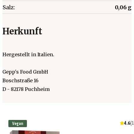
Salz:
0,06 g
Herkunft
Hergestellt in Italien.
Gepp's Food GmbH
Boschstraße 16
D - 82178 Puchheim
4.6
(
1
Vegan