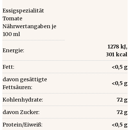
Essigspezialität
Tomate
Nährwertangaben je
100 ml
1278 kJ,
Energie:
301 kcal
Fett:
<0,5 g
davon gesättigte
<0,5 g
Fettsäuren:
Kohlenhydrate:
72 g
davon Zucker:
72 g
Protein/Eiweiß:
<0,5 g