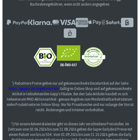
Nachnahmegebühren, wenn nicht anders angegeben.
¹) Rabattiere Preise gelten nur auf gekennzeichnete Einzelartikel auf der Seite
https://gepps.de/angebote/sale
. Gültig im Online-Shop und auf gekennzeichnete
Artikel in teilnehmenden Gepp's Filialen. Bei den Sale-Artikeln handelt es sich
teilweise um MHD-Aktionsartikel - genaue Angaben zum Mindesthaltbarkeitsdatum:
siehe Produktseite im Online-Shop. Nur für Privatkunden und nur solange der Vorrat
reicht. Änderungen und Irrtümer vorbehalten.
³) Für unsere Adventskalender gibt es dieses Jahr verschiedene Preisstufen. Im
Zeitraum vom 03.06.2026 bis zum 31.08.2026 gelten die Super Early Bird Preise mit
einem Rabatt von bis zu 50 €. Vom 01.09.2026 bis zum 31.10.2026 gelten die Early
Bird Preise mit einem Rabatt von bis zu 20 €. Der Rabatt ist an dem jeweiligen