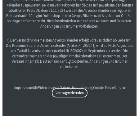
Kalender ausgewiesen. Bei dem Verkaufspreis handelt es sich jeweils um den bereits
rabattierten Preis. Ab dem 01.11.2026 werden die Adventskalender zum regulären
Preis verkauft. Gültig im Onlineshop. In den Gepp's Filialen nach Angebot vor Ort. Nur
so lange der Vorrat reicht. Nicht kombinierbar mit anderen Aktionen und Rabatten.
Änderungen und Irrtümer vorbehalten.
⁴) Der Versand für die meisten Adventskalender erfolgt voraussichtlich ab Ende Juni.
Der Premium Gourmet Adventskalender (Artikel-Nr. 202141) wird ab Mitte August und
der Tartufi Adventskalender (Artikel-Nr. 202607) ab September versendet. Die
Versandzeiträume sind der jeweiligen Produktdetailseite zu entnehmen. Der
Versand innerhalb Deutschlands erfolgt kostenfrei. Änderungen und Irrtümer
vorbehalten.
Impressum
AGB
Widerrufsrecht
Datenschutzerklärung
Cookie-Einstellungen
Vertrag widerrufen