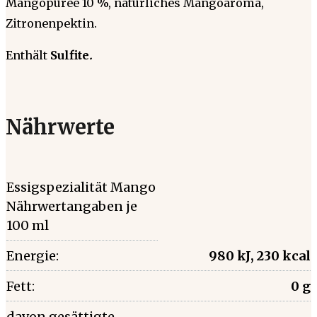
Mangopüree 10 %, natürliches Mangoaroma,
Zitronenpektin.
Enthält
Sulfite
.
Nährwerte
Essigspezialität Mango
Nährwertangaben je
100 ml
Energie:
980 kJ, 230 kcal
Fett:
0 g
davon gesättigte