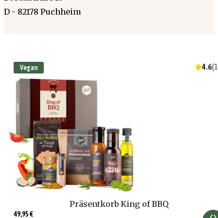
D - 82178 Puchheim
4.6
(
1
Vegan
Präsentkorb King of BBQ
49,95 €