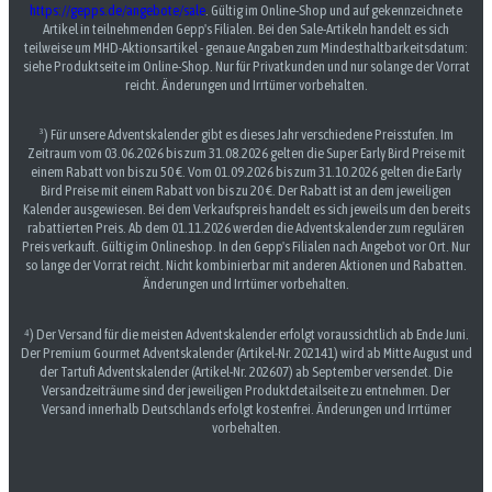
https://gepps.de/angebote/sale
. Gültig im Online-Shop und auf gekennzeichnete
Artikel in teilnehmenden Gepp's Filialen. Bei den Sale-Artikeln handelt es sich
teilweise um MHD-Aktionsartikel - genaue Angaben zum Mindesthaltbarkeitsdatum:
siehe Produktseite im Online-Shop. Nur für Privatkunden und nur solange der Vorrat
reicht. Änderungen und Irrtümer vorbehalten.
³) Für unsere Adventskalender gibt es dieses Jahr verschiedene Preisstufen. Im
Zeitraum vom 03.06.2026 bis zum 31.08.2026 gelten die Super Early Bird Preise mit
einem Rabatt von bis zu 50 €. Vom 01.09.2026 bis zum 31.10.2026 gelten die Early
Bird Preise mit einem Rabatt von bis zu 20 €. Der Rabatt ist an dem jeweiligen
Kalender ausgewiesen. Bei dem Verkaufspreis handelt es sich jeweils um den bereits
rabattierten Preis. Ab dem 01.11.2026 werden die Adventskalender zum regulären
Preis verkauft. Gültig im Onlineshop. In den Gepp's Filialen nach Angebot vor Ort. Nur
so lange der Vorrat reicht. Nicht kombinierbar mit anderen Aktionen und Rabatten.
Änderungen und Irrtümer vorbehalten.
⁴) Der Versand für die meisten Adventskalender erfolgt voraussichtlich ab Ende Juni.
Der Premium Gourmet Adventskalender (Artikel-Nr. 202141) wird ab Mitte August und
der Tartufi Adventskalender (Artikel-Nr. 202607) ab September versendet. Die
Versandzeiträume sind der jeweiligen Produktdetailseite zu entnehmen. Der
Versand innerhalb Deutschlands erfolgt kostenfrei. Änderungen und Irrtümer
vorbehalten.