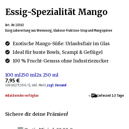
Essig-Spezialität Mango
Art.-Nr.
10363
Essigzubereitung aus Weinessig, Glukose-Fruktose-Sirup und Mangopüree
Exotische Mango-Süße: Urlaubsflair im Glas
Ideal für bunte Bowls, Scampi & Geflügel
100 % Frucht-Genuss ohne Industriezucker
100 ml
250 ml
2x 250 ml
7,95 €
100 ml
(79,50 € / l), inkl. MwSt,
zzgl. Versand
Bald wieder verfügbar
Lieferzeit 1-3 Tage
Sichere dir deine Prämien!