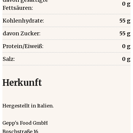
0 g
Fettsäuren:
Kohlenhydrate:
55 g
davon Zucker:
55 g
Protein/Eiweiß:
0 g
Salz:
0 g
Herkunft
Hergestellt in Italien.
Gepp's Food GmbH
Boschstraße 16