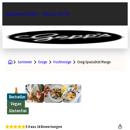
Summer Sale¹– bis zu 70 %
0
Sortiment
Essige
Fruchtessige
Essig-Spezialität Mango
Bestseller
Vegan
Glutenfrei
5.0 aus 16 Bewertungen