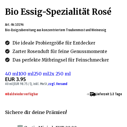
Bio Essig-Spezialität Rosé
Art.-Nr.
10196
Bio-Essigzubereitung aus konzentriertem Traubenmost und Weinessig
Die ideale Probiergröße für Entdecker
Zarter Rosenduft für feine Genussmomente
Das perfekte Mitbringsel für Feinschmecker
40 ml
100 ml
250 ml
2x 250 ml
EUR 3.95
40 ml
(EUR 98.75 / l), inkl. MwSt,
zzgl. Versand
Bald wieder verfügbar
Lieferzeit 1-3 Tage
Sichere dir deine Prämien!