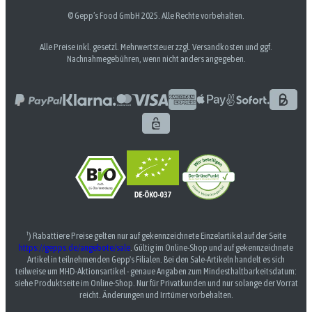
© Gepp’s Food GmbH 2025. Alle Rechte vorbehalten.
Alle Preise inkl. gesetzl. Mehrwertsteuer zzgl. Versandkosten und ggf.
Nachnahmegebühren, wenn nicht anders angegeben.
¹) Rabattiere Preise gelten nur auf gekennzeichnete Einzelartikel auf der Seite
https://gepps.de/angebote/sale
. Gültig im Online-Shop und auf gekennzeichnete
Artikel in teilnehmenden Gepp's Filialen. Bei den Sale-Artikeln handelt es sich
teilweise um MHD-Aktionsartikel - genaue Angaben zum Mindesthaltbarkeitsdatum:
siehe Produktseite im Online-Shop. Nur für Privatkunden und nur solange der Vorrat
reicht. Änderungen und Irrtümer vorbehalten.