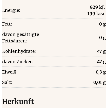
829 kJ,
Energie:
199 kcal
Fett:
0 g
davon gesättigte
0 g
Fettsäuren:
Kohlenhydrate:
47 g
davon Zucker:
47 g
Eiweiß:
0,3 g
Salz:
0,01 g
Herkunft