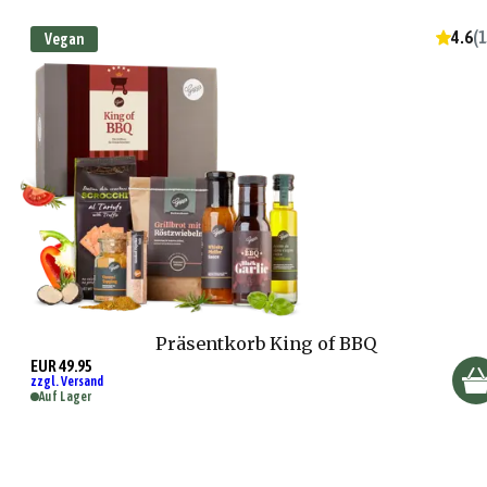
4.6
(
1
Vegan
Präsentkorb King of BBQ
EUR 49.95
zzgl. Versand
Auf Lager