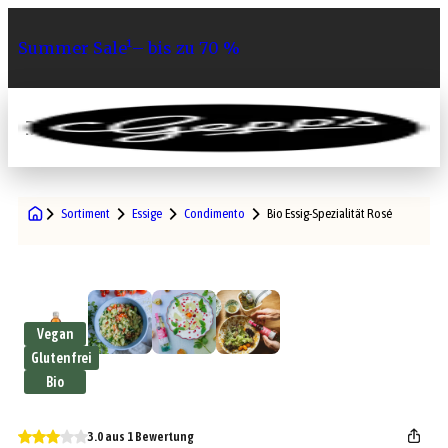
Summer Sale¹– bis zu 70 %
0
Sortiment
Essige
Condimento
Bio Essig-Spezialität Rosé
Vegan
Glutenfrei
Bio
3.0 aus 1 Bewertung