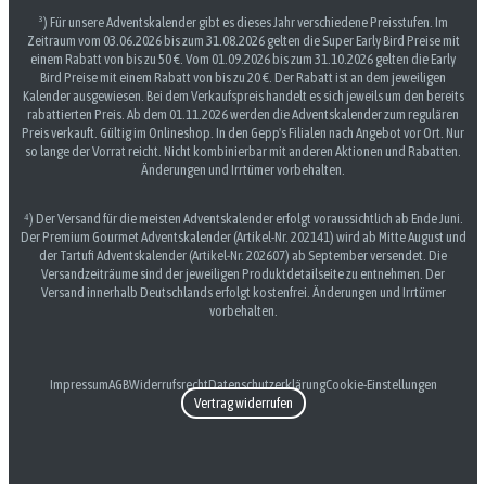
³) Für unsere Adventskalender gibt es dieses Jahr verschiedene Preisstufen. Im
Zeitraum vom 03.06.2026 bis zum 31.08.2026 gelten die Super Early Bird Preise mit
einem Rabatt von bis zu 50 €. Vom 01.09.2026 bis zum 31.10.2026 gelten die Early
Bird Preise mit einem Rabatt von bis zu 20 €. Der Rabatt ist an dem jeweiligen
Kalender ausgewiesen. Bei dem Verkaufspreis handelt es sich jeweils um den bereits
rabattierten Preis. Ab dem 01.11.2026 werden die Adventskalender zum regulären
Preis verkauft. Gültig im Onlineshop. In den Gepp's Filialen nach Angebot vor Ort. Nur
so lange der Vorrat reicht. Nicht kombinierbar mit anderen Aktionen und Rabatten.
Änderungen und Irrtümer vorbehalten.
⁴) Der Versand für die meisten Adventskalender erfolgt voraussichtlich ab Ende Juni.
Der Premium Gourmet Adventskalender (Artikel-Nr. 202141) wird ab Mitte August und
der Tartufi Adventskalender (Artikel-Nr. 202607) ab September versendet. Die
Versandzeiträume sind der jeweiligen Produktdetailseite zu entnehmen. Der
Versand innerhalb Deutschlands erfolgt kostenfrei. Änderungen und Irrtümer
vorbehalten.
Impressum
AGB
Widerrufsrecht
Datenschutzerklärung
Cookie-Einstellungen
Vertrag widerrufen