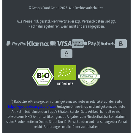
© Gepp’s Food GmbH 2025. Alle Rechte vorbehalten.
Alle Preise inkl. gesetzl. Mehrwertsteuer zzgl. Versandkosten und ggf.
Nachnahmegebühren, wenn nicht anders angegeben.
¹) Rabattiere Preise gelten nur auf gekennzeichnete Einzelartikel auf der Seite
https://gepps.de/angebote/sale
. Gültig im Online-Shop und auf gekennzeichnete
Artikel in teilnehmenden Gepp's Filialen. Bei den Sale-Artikeln handelt es sich
teilweise um MHD-Aktionsartikel - genaue Angaben zum Mindesthaltbarkeitsdatum:
siehe Produktseite im Online-Shop. Nur für Privatkunden und nur solange der Vorrat
reicht. Änderungen und Irrtümer vorbehalten.