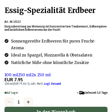
Essig-Spezialität Erdbeer
Art.-Nr.
10113
Essigzubereitung aus Weinessig mit konzentriertem Traubenmost, Erdbeerpüree
und natürlichem Erdbeeraroma aus der Frucht
Sonnengereifte Erdbeeren für pures Frucht-
Aroma
Ideal zu Spargel, Mozzarella & Obstsalaten
Natürliche Süße ohne künstliche Zusätze
100 ml
250 ml
2x 250 ml
EUR 7.95
100 ml
(EUR 79.50 / l), inkl. MwSt,
zzgl. Versand
Auf Lager
Lieferzeit 1-3 Tage
In den Warenkorb