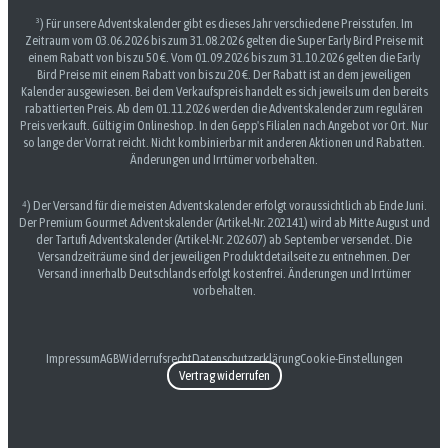
³) Für unsere Adventskalender gibt es dieses Jahr verschiedene Preisstufen. Im
Zeitraum vom 03.06.2026 bis zum 31.08.2026 gelten die Super Early Bird Preise mit
einem Rabatt von bis zu 50 €. Vom 01.09.2026 bis zum 31.10.2026 gelten die Early
Bird Preise mit einem Rabatt von bis zu 20 €. Der Rabatt ist an dem jeweiligen
Kalender ausgewiesen. Bei dem Verkaufspreis handelt es sich jeweils um den bereits
rabattierten Preis. Ab dem 01.11.2026 werden die Adventskalender zum regulären
Preis verkauft. Gültig im Onlineshop. In den Gepp's Filialen nach Angebot vor Ort. Nur
so lange der Vorrat reicht. Nicht kombinierbar mit anderen Aktionen und Rabatten.
Änderungen und Irrtümer vorbehalten.
⁴) Der Versand für die meisten Adventskalender erfolgt voraussichtlich ab Ende Juni.
Der Premium Gourmet Adventskalender (Artikel-Nr. 202141) wird ab Mitte August und
der Tartufi Adventskalender (Artikel-Nr. 202607) ab September versendet. Die
Versandzeiträume sind der jeweiligen Produktdetailseite zu entnehmen. Der
Versand innerhalb Deutschlands erfolgt kostenfrei. Änderungen und Irrtümer
vorbehalten.
Impressum
AGB
Widerrufsrecht
Datenschutzerklärung
Cookie-Einstellungen
Vertrag widerrufen