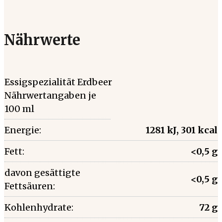
Nährwerte
Essigspezialität Erdbeer
Nährwertangaben je
100 ml
Energie:
1281 kJ, 301 kcal
Fett:
<0,5 g
davon gesättigte
<0,5 g
Fettsäuren:
Kohlenhydrate:
72 g