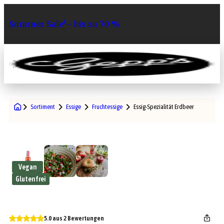
Summer Sale¹– bis zu 70 %
0
Sortiment
Essige
Fruchtessige
Essig-Spezialität Erdbeer
Vegan
Glutenfrei
5.0 aus 2 Bewertungen