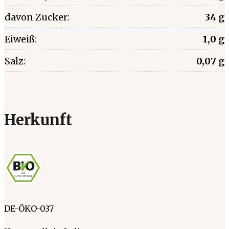
davon Zucker:
34 g
Eiweiß:
1,0 g
Salz:
0,07 g
Herkunft
DE-ÖKO-037