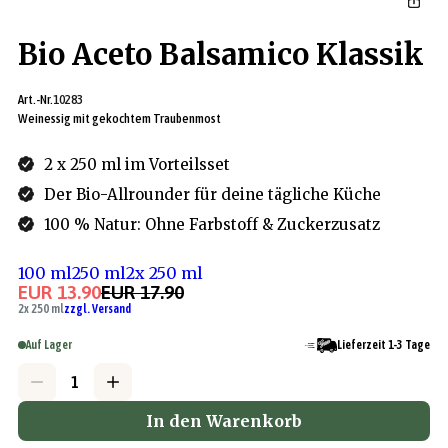
Bio Aceto Balsamico Klassik
Art.-Nr.
10283
Weinessig mit gekochtem Traubenmost
2 x 250 ml im Vorteilsset
Der Bio-Allrounder für deine tägliche Küche
100 % Natur: Ohne Farbstoff & Zuckerzusatz
100 ml
250 ml
2x 250 ml
EUR 13.90
EUR 17.90
2x 250 ml
zzgl. Versand
Auf Lager
Lieferzeit 1-3 Tage
In den Warenkorb