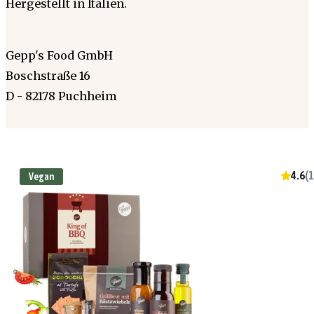
Hergestellt in Italien.
Gepp's Food GmbH
Boschstraße 16
D - 82178 Puchheim
4.6
(
1
Vegan