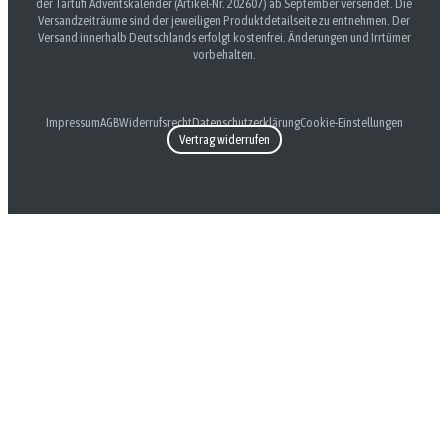
der Tartufi Adventskalender (Artikel-Nr. 202607) ab September versendet. Die
Versandzeiträume sind der jeweiligen Produktdetailseite zu entnehmen. Der
Versand innerhalb Deutschlands erfolgt kostenfrei. Änderungen und Irrtümer
vorbehalten.
Impressum
AGB
Widerrufsrecht
Datenschutzerklärung
Cookie-Einstellungen
Vertrag widerrufen