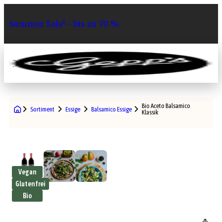
Summer Sale¹– bis zu 70 %
0
Bio Aceto Balsamico
Sortiment
Essige
Balsamico Essige
Klassik
Vegan
Glutenfrei
Bio