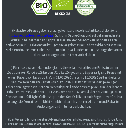
¹) Rabattiere Preise gelten nur auf gekennzeichnete Einzelartikel auf der Seite
https://gepps.de/angebote/sale
. Gültig im Online-Shop und auf gekennzeichnete
Artikel in teilnehmenden Gepp's Filialen. Bei den Sale-Artikeln handelt es sich
teilweise um MHD-Aktionsartikel - genaue Angaben zum Mindesthaltbarkeitsdatum:
siehe Produktseite im Online-Shop. Nur für Privatkunden und nur solange der Vorrat
reicht. Änderungen und Irrtümer vorbehalten.
³) Für unsere Adventskalender gibt es dieses Jahr verschiedene Preisstufen. Im
Zeitraum vom 03.06.2026 bis zum 31.08.2026 gelten die Super Early Bird Preise mit
einem Rabatt von bis zu 50 €. Vom 01.09.2026 bis zum 31.10.2026 gelten die Early
Bird Preise mit einem Rabatt von bis zu 20 €. Der Rabatt ist an dem jeweiligen
Kalender ausgewiesen. Bei dem Verkaufspreis handelt es sich jeweils um den bereits
rabattierten Preis. Ab dem 01.11.2026 werden die Adventskalender zum regulären
Preis verkauft. Gültig im Onlineshop. In den Gepp's Filialen nach Angebot vor Ort. Nur
so lange der Vorrat reicht. Nicht kombinierbar mit anderen Aktionen und Rabatten.
Änderungen und Irrtümer vorbehalten.
⁴) Der Versand für die meisten Adventskalender erfolgt voraussichtlich ab Ende Juni.
Der Premium Gourmet Adventskalender (Artikel-Nr. 202141) wird ab Mitte August und