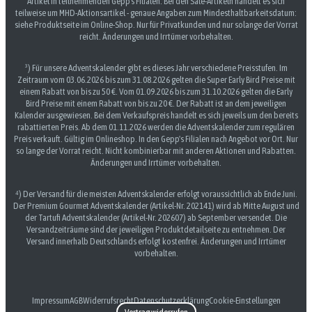
Artikel in teilnehmenden Gepp's Filialen. Bei den Sale-Artikeln handelt es sich
teilweise um MHD-Aktionsartikel - genaue Angaben zum Mindesthaltbarkeitsdatum:
siehe Produktseite im Online-Shop. Nur für Privatkunden und nur solange der Vorrat
reicht. Änderungen und Irrtümer vorbehalten.
³) Für unsere Adventskalender gibt es dieses Jahr verschiedene Preisstufen. Im
Zeitraum vom 03.06.2026 bis zum 31.08.2026 gelten die Super Early Bird Preise mit
einem Rabatt von bis zu 50 €. Vom 01.09.2026 bis zum 31.10.2026 gelten die Early
Bird Preise mit einem Rabatt von bis zu 20 €. Der Rabatt ist an dem jeweiligen
Kalender ausgewiesen. Bei dem Verkaufspreis handelt es sich jeweils um den bereits
rabattierten Preis. Ab dem 01.11.2026 werden die Adventskalender zum regulären
Preis verkauft. Gültig im Onlineshop. In den Gepp's Filialen nach Angebot vor Ort. Nur
so lange der Vorrat reicht. Nicht kombinierbar mit anderen Aktionen und Rabatten.
Änderungen und Irrtümer vorbehalten.
⁴) Der Versand für die meisten Adventskalender erfolgt voraussichtlich ab Ende Juni.
Der Premium Gourmet Adventskalender (Artikel-Nr. 202141) wird ab Mitte August und
der Tartufi Adventskalender (Artikel-Nr. 202607) ab September versendet. Die
Versandzeiträume sind der jeweiligen Produktdetailseite zu entnehmen. Der
Versand innerhalb Deutschlands erfolgt kostenfrei. Änderungen und Irrtümer
vorbehalten.
Impressum
AGB
Widerrufsrecht
Datenschutzerklärung
Cookie-Einstellungen