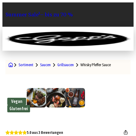
Summer Sale¹– bis zu 70 %
0
Sortiment
Saucen
Grillsaucen
Whisky Pfeffer Sauce
Vegan
Glutenfrei
5.0 aus 3 Bewertungen