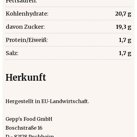
Fettsäuren:
Kohlenhydrate:
20,7 g
davon Zucker:
19,3 g
Protein/Eiweiß:
1,7 g
Salz:
1,7 g
Herkunft
Hergestellt in EU-Landwirtschaft.
Gepp's Food GmbH
Boschstraße 16
D - 82178 Puchheim