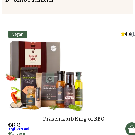
4.6
(
1
Vegan
Präsentkorb King of BBQ
€ 49,95
zzgl. Versand
Auf Lager