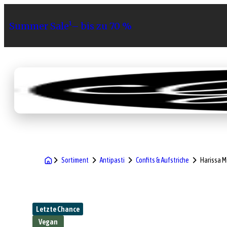
Summer Sale¹– bis zu 70 %
Sortiment
Geschenke
Gri
Sortiment
Antipasti
Confits & Aufstriche
Harissa M
Letzte Chance
Vegan