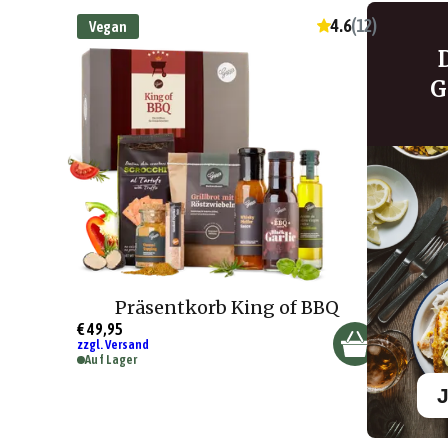
4.6
(
12
)
Vegan
G
Präsentkorb King of BBQ
€ 49,95
zzgl. Versand
Auf Lager
J