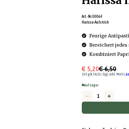
Harissa 
Art.-Nr.
00064
Harissa-Aufstrich
Feurige Antipas
Bereichert jedes
Kombiniert Papri
€ 5,20
€ 6,50
135 g
(€ 38,52 / kg), inkl. MwSt,
zz
Auf Lager