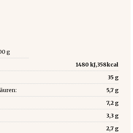
00 g
1480 kJ,358kcal
35 g
säuren:
5,7 g
7,2 g
3,3 g
2,7 g