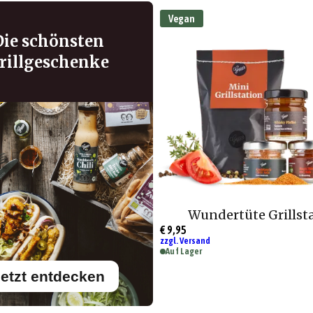
Vegan
Die schönsten
rillgeschenke
Wundertüte Grillst
€ 9,95
zzgl. Versand
Auf Lager
etzt entdecken