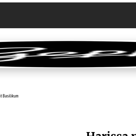
llen
Feinkost-Abo
Firmenkunden
Sale
it Basilikum