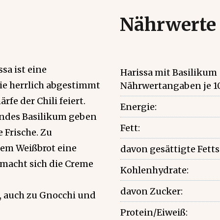
Nährwerte
sa ist eine
Harissa mit Basilikum
e herrlich abgestimmt
Nährwertangaben je 1
fe der Chili feiert.
Energie:
endes Basilikum geben
Fett:
 Frische. Zu
tem Weißbrot eine
davon gesättigte Fett
 macht sich die Creme
Kohlenhydrate:
davon Zucker:
t, auch zu Gnocchi und
Protein/Eiweiß: