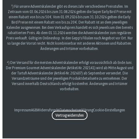
³) Für unsere Adventskalender gibt es dieses Jahr verschiedene Preisstufen. Im
Zeitraum vom 03.06.2026 bis zum 31.08.2026 gelten die Super Early Bird Preise mit
einem Rabatt von bis zu 50 €. Vom 01.09.2026 bis zum 31.10.2026 gelten die Early
Bird Preise mit einem Rabatt von bis zu 20 €. Der Rabatt ist an dem jeweiligen
Kalender ausgewiesen. Bei dem Verkaufspreis handelt es sich jeweils um den bereits
rabattierten Preis. Ab dem 01.11.2026 werden die Adventskalender zum regulären
Preis verkauft. Gültig im Onlineshop. In den Gepp's Filialen nach Angebot vor Ort. Nur
so lange der Vorrat reicht. Nicht kombinierbar mit anderen Aktionen und Rabatten.
Änderungen und Irrtümer vorbehalten.
⁴) Der Versand für die meisten Adventskalender erfolgt voraussichtlich ab Ende Juni.
Der Premium Gourmet Adventskalender (Artikel-Nr. 202141) wird ab Mitte August und
der Tartufi Adventskalender (Artikel-Nr. 202607) ab September versendet. Die
Versandzeiträume sind der jeweiligen Produktdetailseite zu entnehmen. Der
Versand innerhalb Deutschlands erfolgt kostenfrei. Änderungen und Irrtümer
vorbehalten.
Impressum
AGB
Widerrufsrecht
Datenschutzerklärung
Cookie-Einstellungen
Vertrag widerrufen