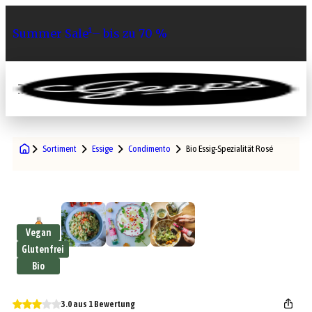
Summer Sale¹– bis zu 70 %
0
Sortiment
Essige
Condimento
Bio Essig-Spezialität Rosé
Vegan
Glutenfrei
Bio
3.0 aus 1 Bewertung