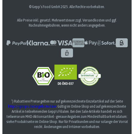
© Gepp’s Food GmbH 2025. Alle Rechte vorbehalten.
Alle Preise inkl. gesetzl. Mehrwertsteuer zzgl. Versandkosten und ggf.
Nachnahmegebühren, wenn nicht anders angegeben.
¹) Rabattiere Preise gelten nur auf gekennzeichnete Einzelartikel auf der Seite
https://gepps.de/angebote/sale
. Gültig im Online-Shop und auf gekennzeichnete
Artikel in teilnehmenden Gepp's Filialen. Bei den Sale-Artikeln handelt es sich
teilweise um MHD-Aktionsartikel - genaue Angaben zum Mindesthaltbarkeitsdatum:
siehe Produktseite im Online-Shop. Nur für Privatkunden und nur solange der Vorrat
reicht. Änderungen und Irrtümer vorbehalten.