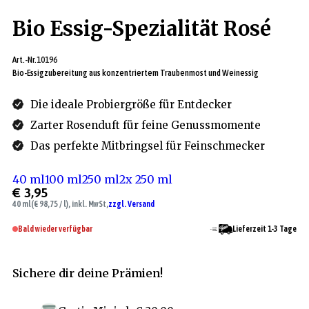
Bio Essig-Spezialität Rosé
Art.-Nr.
10196
Bio-Essigzubereitung aus konzentriertem Traubenmost und Weinessig
Die ideale Probiergröße für Entdecker
Zarter Rosenduft für feine Genussmomente
Das perfekte Mitbringsel für Feinschmecker
40 ml
100 ml
250 ml
2x 250 ml
€ 3,95
40 ml
(€ 98,75 / l), inkl. MwSt,
zzgl. Versand
Bald wieder verfügbar
Lieferzeit 1-3 Tage
Sichere dir deine Prämien!