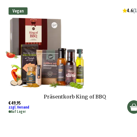
4.6
(
1
Vegan
Präsentkorb King of BBQ
€ 49,95
zzgl. Versand
Auf Lager