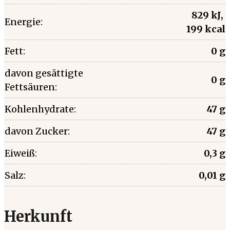
829 kJ,
Energie:
199 kcal
Fett:
0 g
davon gesättigte
0 g
Fettsäuren:
Kohlenhydrate:
47 g
davon Zucker:
47 g
Eiweiß:
0,3 g
Salz:
0,01 g
Herkunft