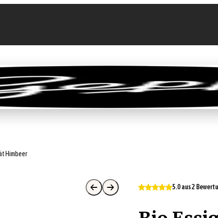
llen
Feinkost-Abo
Firmenkunden
Sale
tät Himbeer
5.0 aus 2 Bewer