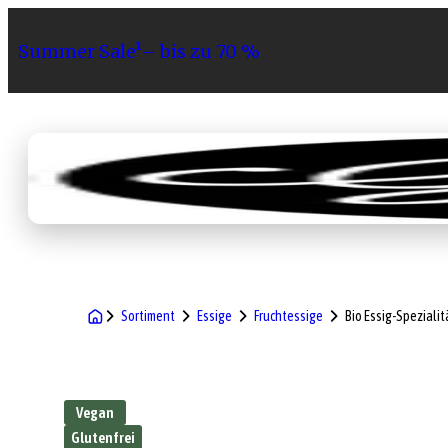
Summer Sale¹– bis zu 70 %
Sortiment
Geschenke
Gri
Sortiment
Essige
Fruchtessige
Bio Essig-Speziali
Vegan
Glutenfrei