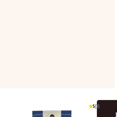
5
(
3
)