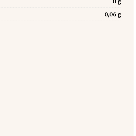
0 g
0,06 g