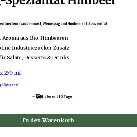
g-Spezialität Himbeer
zentriertem Traubenmost, Weinessig und Himbeersaftkonzentrat
ht-Aroma aus Bio-Himbeeren
ohne Industriezucker-Zusatz
ür Salate, Desserts & Drinks
x 250 ml
gl. Versand
Lieferzeit 1-3 Tage
In den Warenkorb