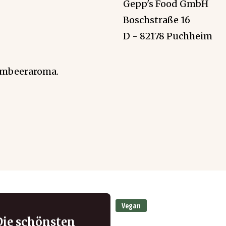
Gepp's Food GmbH
Boschstraße 16
D - 82178 Puchheim
imbeeraroma.
Vegan
Die schönsten