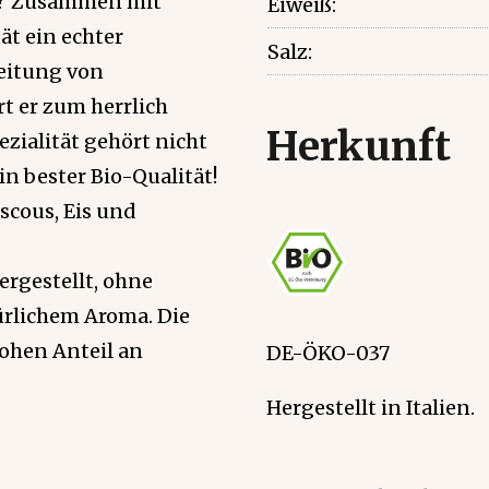
lt? Zusammen mit
Eiweiß:
ät ein echter
Salz:
leitung von
t er zum herrlich
Herkunft
zialität gehört nicht
in bester Bio-Qualität!
uscous, Eis und
ergestellt, ohne
ürlichem Aroma. Die
ohen Anteil an
DE-ÖKO-037
Hergestellt in Italien.