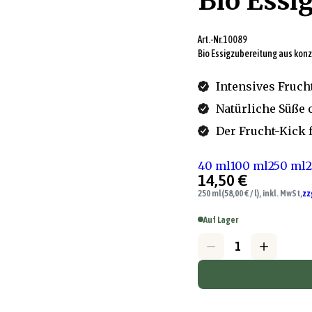
Bio Essi
Art.-Nr.
10089
Bio Essigzubereitung aus kon
Intensives Fruc
Natürliche Süße 
Der Frucht-Kick f
40 ml
100 ml
250 ml
2
14,50 €
250 ml
(58,00 € / l), inkl. MwSt,
zz
Auf Lager