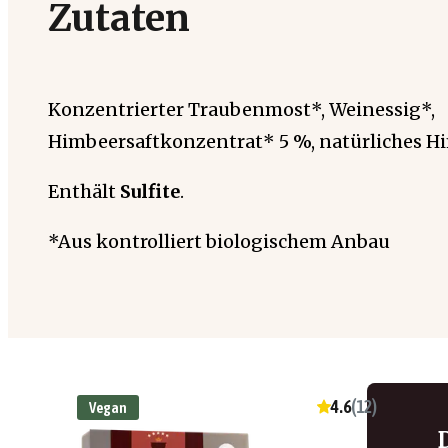
Zutaten
Konzentrierter Traubenmost*, Weinessig*,
Himbeersaftkonzentrat* 5 %, natürliches H
Enthält
Sulfite
.
*Aus kontrolliert biologischem Anbau
4.6
(
12
)
Vegan