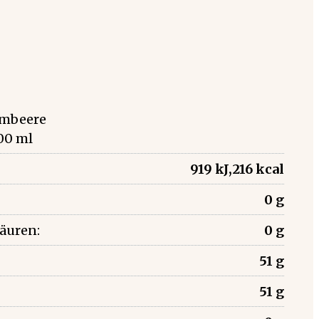
Himbeere
00 ml
919 kJ,216 kcal
0 g
säuren:
0 g
51 g
51 g