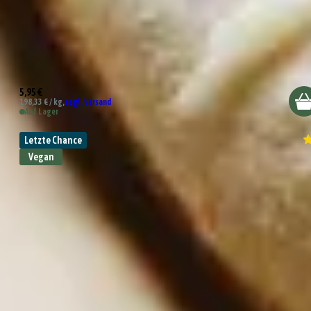
Bio Italienische Kräuter
5,95 €
198,33 € / kg,
zzgl. Versand
Auf Lager
Letzte Chance
Vegan
Alleskönner Orientalisch Gewürzsalz