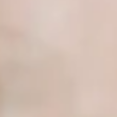
veganen Gewürze bei Gepp's und lassen Sie sich von
der Vielfalt und dem Geschmack unserer Produkte
begeistern. Ob Sie ein erfahrener Koch oder ein
Anfänger in der Küche sind – mit unseren veganen
Gewürzen gelingt Ihnen jedes Gericht. Probieren Sie
es aus und erleben Sie, wie einfach und lecker
vegane Küche sein kann.