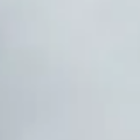
Kontakt
Gepp’s Food GmbH
Werner-Heisenberg-Str. 7
85254 Sulzemoos
Onlineshop
+49 (89) 4141603 - 33
onlineshop@gepps.de
Zentrale
+49 (89) 4141603 - 10
info@gepps.de