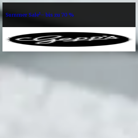
Summer Sale¹– bis zu 70 %
0
Sortiment
Vegan
Vegane Gewürze