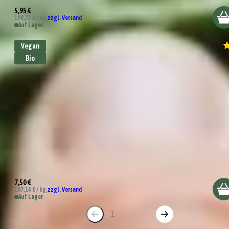
5,95 €
198,33 € / kg,
zzgl. Versand
Auf Lager
Vegan
Bio
Bio Hackfleisch Gewürz
7,50 €
107,14 € / kg,
zzgl. Versand
Auf Lager
1
2
3