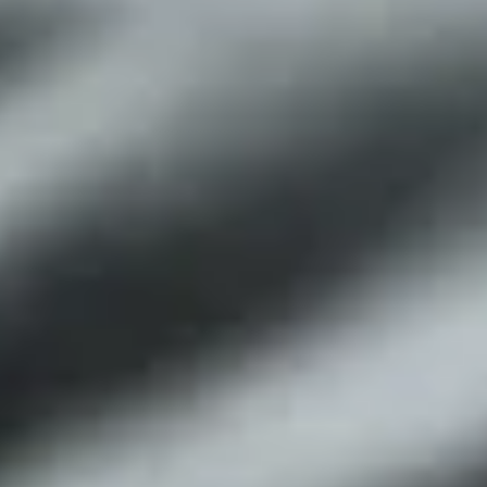
¹) Rabattiere Preise gelten nur auf gekennzeichnete Einzelartikel auf der Seite
https://gepps.de/angebote/sale
. Gültig im Online-Shop und auf gekennzeichnete
Artikel in teilnehmenden Gepp's Filialen. Bei den Sale-Artikeln handelt es sich
teilweise um MHD-Aktionsartikel - genaue Angaben zum Mindesthaltbarkeitsdatum:
siehe Produktseite im Online-Shop. Nur für Privatkunden und nur solange der Vorrat
reicht. Änderungen und Irrtümer vorbehalten.
³) Für unsere Adventskalender gibt es dieses Jahr verschiedene Preisstufen. Im
Zeitraum vom 03.06.2026 bis zum 31.08.2026 gelten die Super Early Bird Preise mit
einem Rabatt von bis zu 50 €. Vom 01.09.2026 bis zum 31.10.2026 gelten die Early
Bird Preise mit einem Rabatt von bis zu 20 €. Der Rabatt ist an dem jeweiligen
Kalender ausgewiesen. Bei dem Verkaufspreis handelt es sich jeweils um den bereits
rabattierten Preis. Ab dem 01.11.2026 werden die Adventskalender zum regulären
Preis verkauft. Gültig im Onlineshop. In den Gepp's Filialen nach Angebot vor Ort. Nur
so lange der Vorrat reicht. Nicht kombinierbar mit anderen Aktionen und Rabatten.
Änderungen und Irrtümer vorbehalten.
⁴) Der Versand für die meisten Adventskalender erfolgt voraussichtlich ab Ende Juni.
Der Premium Gourmet Adventskalender (Artikel-Nr. 202141) wird ab Mitte August und
der Tartufi Adventskalender (Artikel-Nr. 202607) ab September versendet. Die
Versandzeiträume sind der jeweiligen Produktdetailseite zu entnehmen. Der