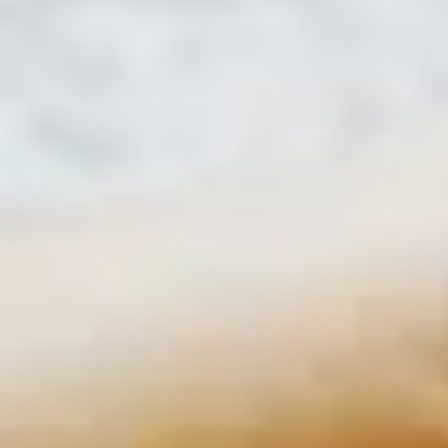
Vegane Gewürze
Entdecke die Vielfalt unserer veganen Gewürze bei
Gepp's. Unsere hochwertigen Produkte sind ideal,
um deine Gerichte zu verfeinern und genussvolle
Momente zu erleben. Lass dich von unseren
vielfältigen Angeboten inspirieren und finde die
perfekten veganen Gewürze.
Alle Veganen Produkte
Vegane Saucen & Senfe
Veganer Essig