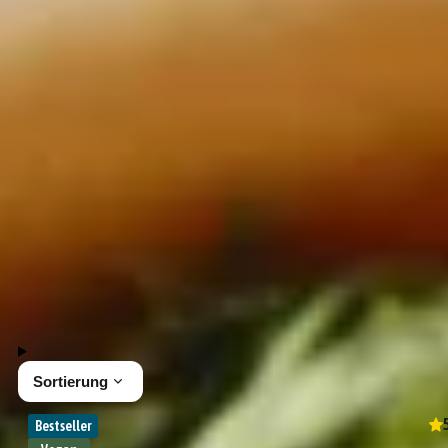
Veganes Öl
Vegane Gewürze
Vegane Antipasti
Vegane Pasta & Pesto
Veganes Süsses & Tee
Vegane Geschenke
44 Produkte
Sortierung
Bestseller