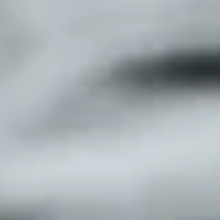
Deutschland, Österreich,
Luxemburg, Niederlande, Schweiz
Lieferzeit 1-3 Tage
Kostenloser Versand ab 49,95 €
Bestellwert
4,95 € Mindestbestellwert
© Gepp’s Food GmbH 2025. Alle Rechte vorbehalten.
Alle Preise inkl. gesetzl. Mehrwertsteuer zzgl. Versandkosten und ggf.
Nachnahmegebühren, wenn nicht anders angegeben.