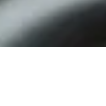
Versand innerhalb Deutschlands erfolgt kostenfrei. Änderungen und Irrtümer
vorbehalten.
Impressum
AGB
Widerrufsrecht
Datenschutzerklärung
Cookie-Einstellungen
Vertrag widerrufen