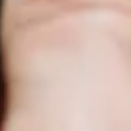
Gepp's Vegane Gewürze
Unsere veganen Gewürze bringen Vielfalt und
Geschmack in Ihre Küche. Bei Gepp's legen wir
großen Wert auf hochwertige Zutaten und verzichten
bewusst auf tierische Produkte. Unsere veganen
Gewürzmischungen sind perfekt abgestimmt, um
Ihren Gerichten eine besondere Note zu verleihen.
Ob für Salate, Suppen oder Hauptgerichte – mit
unseren veganen Gewürzen zaubern Sie im
Handumdrehen köstliche und gesunde Mahlzeiten.
Lassen Sie sich von der Vielfalt unserer veganen
Gewürze inspirieren und entdecken Sie neue