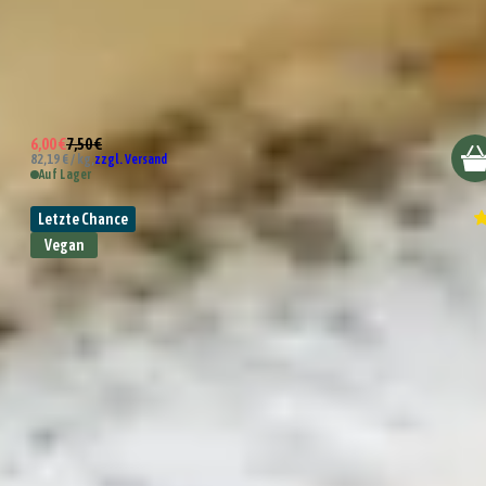
Bio Ras el Hanout
6,00 €
7,50 €
82,19 € / kg,
zzgl. Versand
Auf Lager
Letzte Chance
Vegan
Bio Baharat