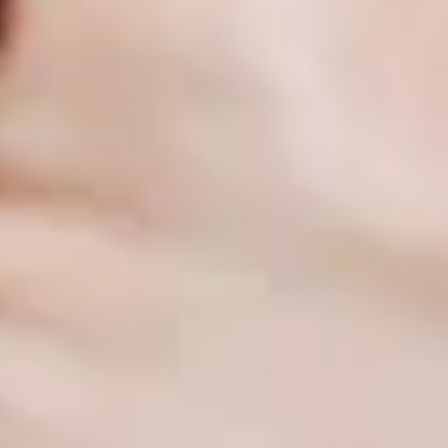
Geschmackserlebnisse, die nicht nur Veganer
begeistern. Unsere Gewürze werden aus den besten
Zutaten hergestellt und sorgfältig gemischt, um
Ihnen ein unvergleichliches Geschmackserlebnis zu
bieten. Bei Gepp's finden Sie eine breite Palette an
veganen Gewürzen, von klassischen
Kräutermischungen bis hin zu exotischen
Gewürzkompositionen. Jedes unserer Produkte wird
mit viel Liebe und Sorgfalt hergestellt, um Ihnen die
bestmögliche Qualität zu bieten. Unsere veganen
Gewürze sind nicht nur geschmacklich ein
Highlight, sondern auch eine gesunde Alternative zu
herkömmlichen Gewürzmischungen. Sie enthalten
keine künstlichen Zusatzstoffe oder
Geschmacksverstärker und sind somit ideal für eine
bewusste Ernährung. Entdecken Sie die Welt der