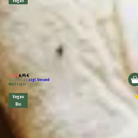
Vegan
Bio Tessiner Kräuter
5,56 €
6,95 €
111,20 € / kg,
zzgl. Versand
Auf Lager
Vegan
Bio