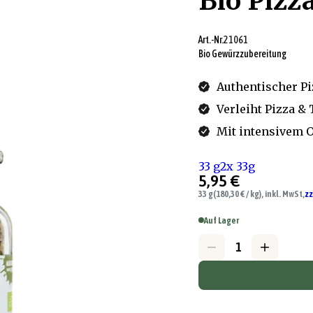
Bio Pizz
Art.-Nr.
21061
Bio Gewürzzubereitung
Authentischer Pi
Verleiht Pizza 
Mit intensivem 
33 g
2x 33g
5,95 €
33 g
(180,30 € / kg), inkl. MwSt,
zz
Auf Lager