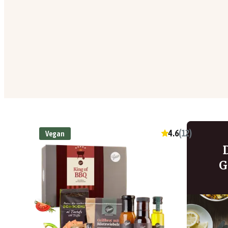
4.6
(
12
)
Vegan
G