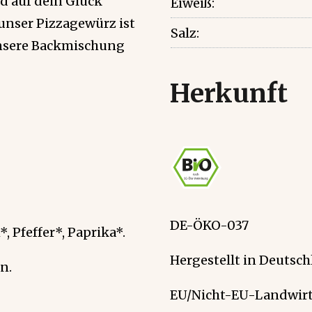
d auf dein Glück
Eiweiß:
unser Pizzagewürz ist
Salz:
unsere Backmischung
Herkunft
DE-ÖKO-037
 Pfeffer*, Paprika*.
Hergestellt in Deutsch
n.
EU/Nicht-EU-Landwirt