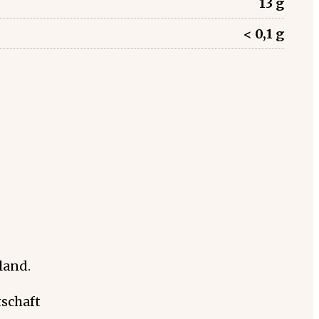
13 g
< 0,1 g
land.
schaft