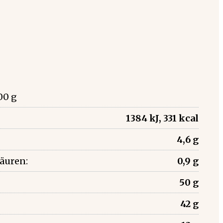
00 g
1384 kJ, 331 kcal
4,6 g
säuren:
0,9 g
50 g
42 g