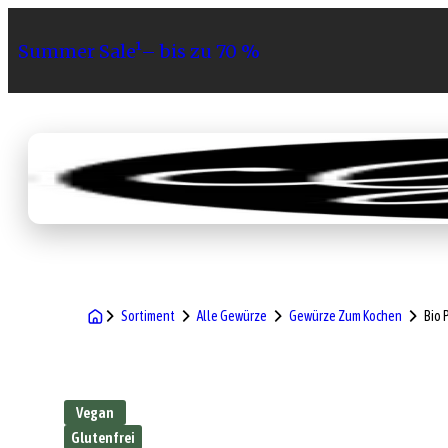
Summer Sale¹– bis zu 70 %
Sortiment
Geschenke
Gri
Sortiment
Alle Gewürze
Gewürze Zum Kochen
Bio 
Vegan
Glutenfrei