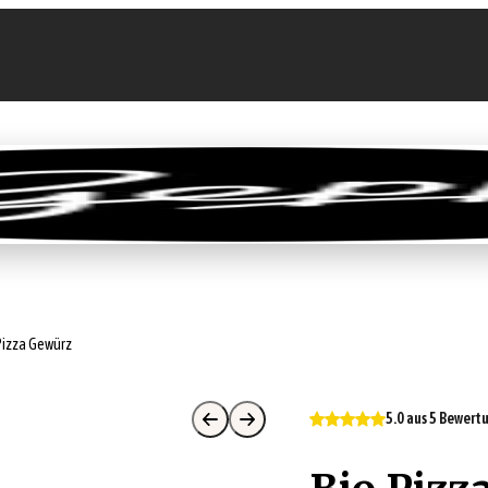
llen
Feinkost-Abo
Firmenkunden
Sale
Pizza Gewürz
5.0 aus 5 Bewer