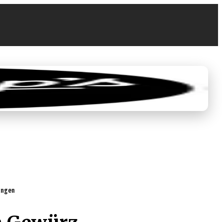
0
0,00 €
tungen