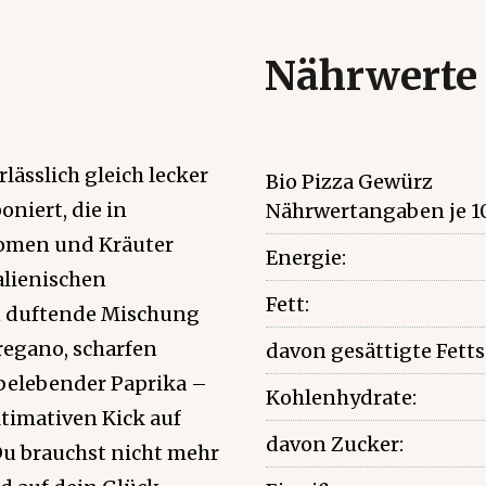
Nährwerte
lässlich gleich lecker
Bio Pizza Gewürz
niert, die in
Nährwertangaben je 1
omen und Kräuter
Energie:
alienischen
Fett:
n duftende Mischung
regano, scharfen
davon gesättigte Fett
 belebender Paprika –
Kohlenhydrate:
ltimativen Kick auf
davon Zucker:
Du brauchst nicht mehr